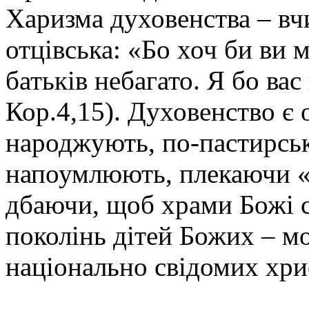
Харизма духовенства – вчи
отцівська: «Бо хоч би ви м
батьків небагато. Я бо вас
Кор.4,15). Духовенство є
народжують, по-пастирськ
напоумлюють, плекаючи «
дбаючи, щоб храми Божі 
поколінь дітей Божих – мо
національно свідомих хри