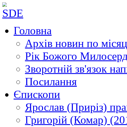
Головна
Архів новин
по місяц
Рік Божого Милосер
Зворотній зв'язок
нап
Посилання
Єпископи
Ярослав (Приріз)
пра
Григорій (Комар)
(20