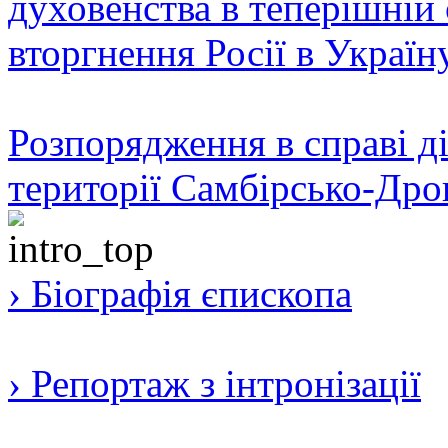
духовенства в теперішній 
вторгнення Росії в Україн
Розпорядження в справі ді
території Самбірсько-Дро
› Біографія єпископа
› Репортаж з інтронізації