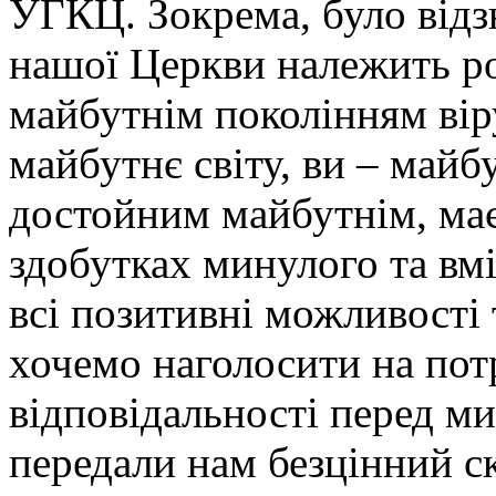
УГКЦ. Зокрема, було від
нашої Церкви належить ро
майбутнім поколінням вір
майбутнє світу, ви – майб
достойним майбутнім, має
здобутках минулого та вм
всі позитивні можливості
хочемо наголосити на потр
відповідальності перед м
передали нам безцінний ск