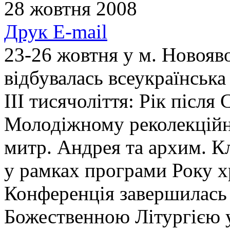
28 жовтня 2008
Друк
E-mail
23-26 жовтня у м. Новояво
відбувалась всеукраїнськ
ІІІ тисячоліття: Рік післ
Молодіжному реколекційн
митр. Андрея та архим. К
у рамках програми Року х
Конференція завершилась
Божественною Літургією 