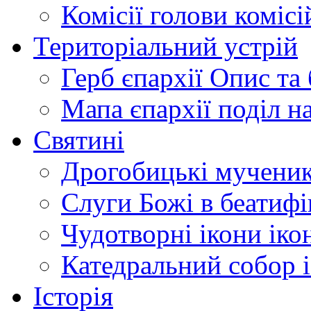
Комісії
голови комісі
Територіальний устрій
Герб єпархії
Опис та 
Мапа єпархії
поділ н
Святині
Дрогобицькі мучени
Слуги Божі
в беатиф
Чудотворні ікони
іко
Катедральний собор
Історія