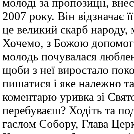
молоді за пропозиції, вне
2007 року. Він відзначає 
це великий скарб народу, 
Хочемо, з Божою допомог
молодь почувалася любле
щоби з неї виростало пок
пишатися і яке належно та 
коментарю уривка зі Свят
перебуваєш? Ходіть та под
гаслом Собору, Глава Цер