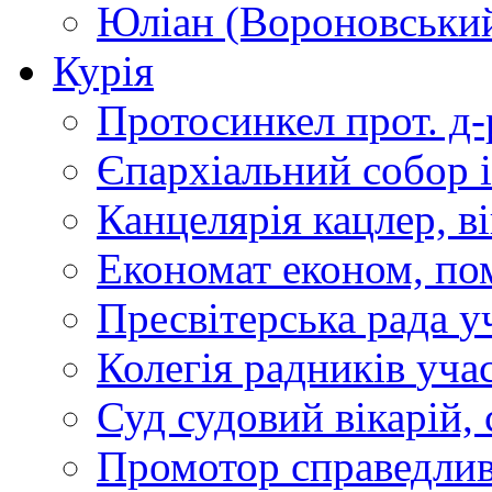
Юліан (Вороновськи
Курія
Протосинкел
прот. д
Єпархіальний собор
Канцелярія
кацлер, в
Економат
економ, по
Пресвітерська рада
у
Колегія радників
учас
Суд
судовий вікарій, с
Промотор справедлив