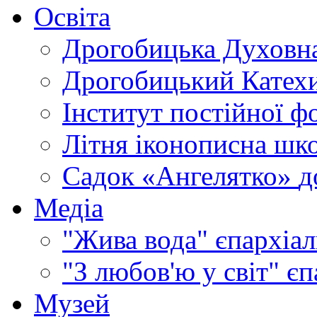
Освіта
Дрогобицька Духовна
Дрогобицький Катехи
Інститут постійної ф
Літня іконописна шк
Садок «Ангелятко»
д
Медіа
"Жива вода"
єпархіал
"З любов'ю у світ"
єп
Музей