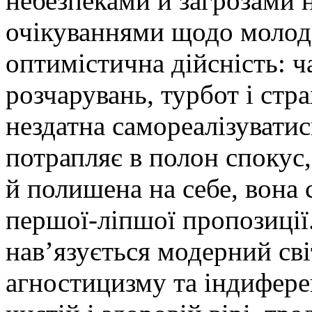
небезпеками й загрозами 
очікуваннями щодо молоді
оптимістична дійсність: ч
розчарувань, турбот і стра
нездатна самореалізувати
потрапляє в полон спокус,
й полишена на себе, вона
першої-ліпшої пропозиції.
нав’язується модерний сві
агностицизму та індифере