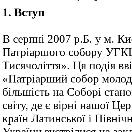
1. Вступ
В серпні 2007 р.Б. у м. Ки
Патріаршого собору УГКЦ
Тисячоліття». Ця подія вв
«Патріарший собор молоді
більшість на Соборі стано
світу, де є вірні нашої Це
країн Латинської і Північ
України зустрілися на за