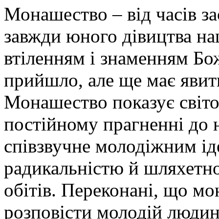
Монашество – від часів за
завжди юного дівицтва н
втіленням і знаменням Бо
прийшло, але ще має явити
Монашество показує світо
постійному прагненні до 
співзвучне молодіжним ід
радикальністю й шляхет
обітів. Переконані, що м
розповісти молодій людині