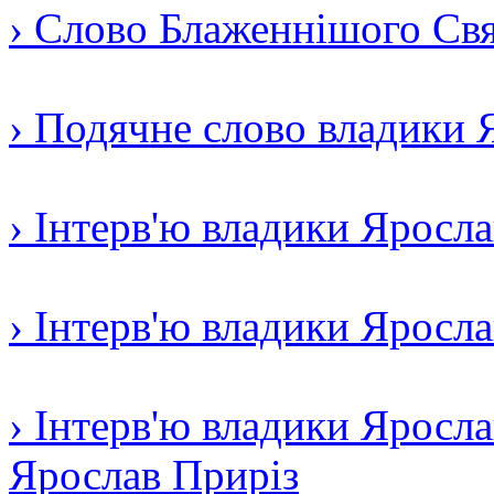
› Слово Блаженнішого Свят
› Подячне слово владики 
› Інтерв'ю владики Яросл
› Інтерв'ю владики Яросл
› Інтерв'ю владики Яросла
Ярослав Приріз