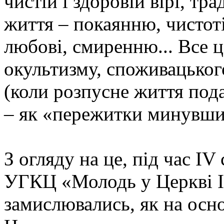
чистій і здоровій вірі, т
життя – покаянню, чистоті
любові, смиренню... Все 
окультизму, споживацьког
(коли розпусне життя пода
– як «пережитки минувши
З огляду на це, під час IV
УГКЦ «Молодь у Церкві ІІ
замислювались, як на осно