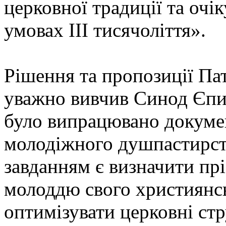
церковної традиції та оч
умовах ІІІ тисячоліття».
Рішення та пропозиції Па
уважно вивчив Синод Єпис
було випрацювано докуме
молодіжного душпастирс
завданням є визначити пр
молоддю свого християнсь
оптимізувати церковні ст