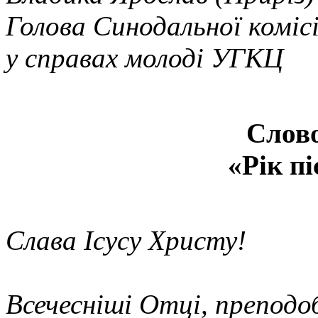
Голова Синодальної комісі
у справах молоді УГКЦ
Слово
«Рік п
Слава Ісусу Христу!
Всечесніші Отці, преподо