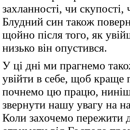
захланності, чи скупості,
Блудний син також поверн
щойно після того, як увій
низько він опустився.
У ці дні ми прагнемо так
увійти в себе, щоб краще 
почнемо цю працю, ниніш
звернути нашу увагу на н
Коли захочемо пережити д