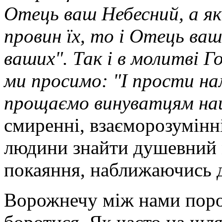
Отець ваш Небесний, а 
провин їх, то і Отець ва
ваших". Так і в молитві Г
ми просимо: "І прости нам
прощаємо винуватцям н
смиренні, взаєморозумінн
людини знайти душевний 
покаяння, наближаючись д
Ворожнечу між нами пород