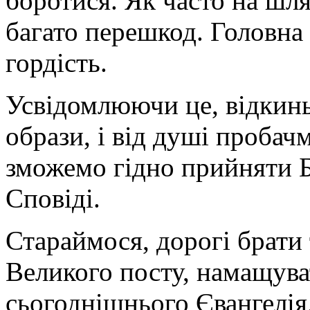
боротися. Як часто на шл
багато перешкод. Головна
гордість.
Усвідомлюючи це, відкиньм
образи, і від душі пробач
зможемо гідно прийняти Б
Сповіді.
Стараймося, дорогі брати т
Великого посту, намащува
сьогоднішнього Євангелія