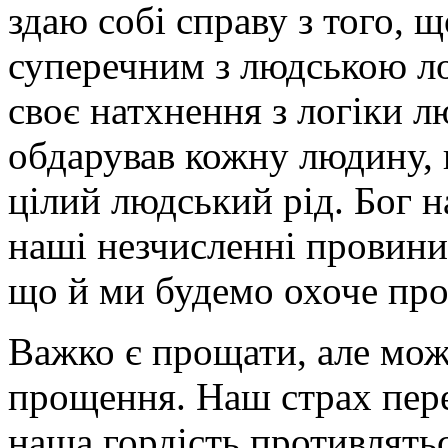
здаю собі справу з того,
суперечним з людською л
своє натхнення з логіки л
обдарував кожну людину, 
цілий людський рід. Бог 
наші незчисленні провини,
що й ми будемо охоче пр
Важко є прощати, але мож
прощення. Наш страх пере
наша гордість противлять