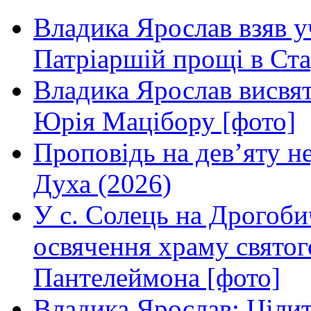
Владика Ярослав взяв у
Патріаршій прощі в Ста
Владика Ярослав висвя
Юрія Мацібору [фото]
Проповідь на дев’яту н
Духа (2026)
У с. Солець на Дрогоби
освячення храму свято
Пантелеймона [фото]
Владика Ярослав: Ціли