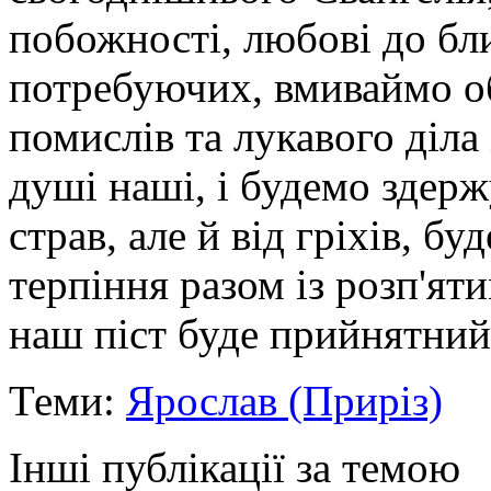
побожності, любові до бл
потребуючих, вмиваймо о
помислів та лукавого діла 
душі наші, і будемо здерж
страв, але й від гріхів, б
терпіння разом із розп'ят
наш піст буде прийнятний 
Теми:
Ярослав (Приріз)
Інші публікації за темою