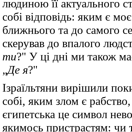
людиною її актуального ст
собі відповідь: яким є моє
ближнього та до самого се
скерував до впалого людст
ти
?" У ці дні ми також м
„
Де я
?"
Ізраїльтяни вирішили пок
собі, яким злом є рабство
єгипетська це символ нево
якимось пристрастям: чи то