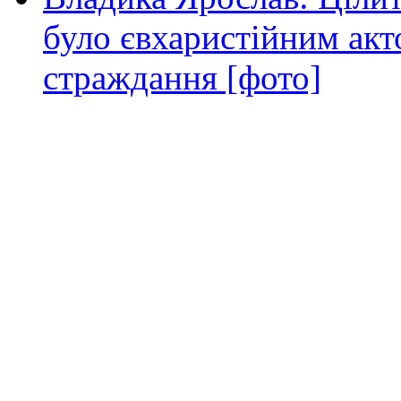
було євхаристійним акт
страждання [фото]