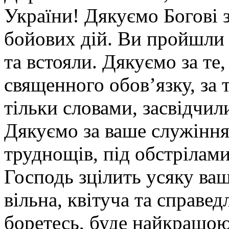
України! Дякуємо Богові з
бойових дій. Ви пройшли 
та встояли. Дякуємо за те
священного обов’язку, за т
тільки словами, засвідчи
Дякуємо за ваше служіння
труднощів, під обстрілам
Господь зцілить усяку ваш
вільна, квітуча та справед
боретесь, буде найкращою