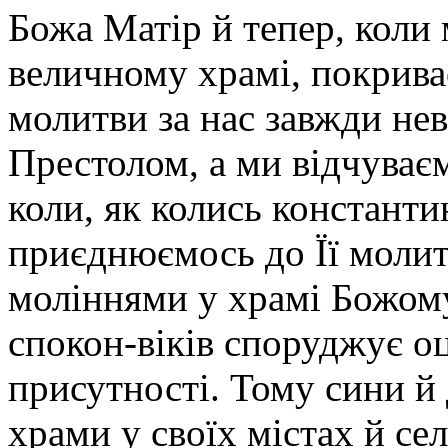
Божа Матір й тепер, коли 
величному храмі, покрива
молитви за нас завжди н
Престолом, а ми відчуваєм
коли, як колись константи
приєднюємось до Її молит
моліннями у храмі Божому
спокон-віків споруджує оц
присутності. Тому сини й
храми у своїх містах й сел