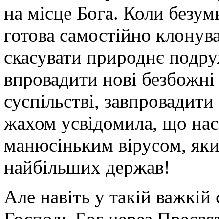
на місце Бога. Коли безу
готова самостійно клонува
скасувати природнє подру
впровадити нові безбожні 
суспільстві, завпровадити е
жахом усвідомила, що нас
манюсіньким вірусом, яки
найбільших держав!
Але навіть у такій важкій
Господь Бог через Пресв