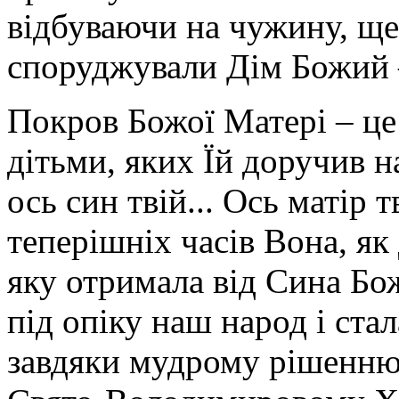
відбуваючи на чужину, щ
споруджували Дім Божий 
Покров Божої Матері – це
дітьми, яких Їй доручив 
ось син твій... Ось матір 
теперішніх часів Вона, я
яку отримала від Сина Бо
під опіку наш народ і ста
завдяки мудрому рішенню