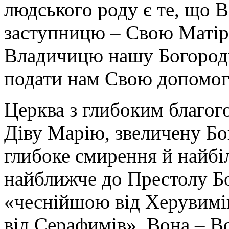
людського роду є те, що 
заступницю – Свою Матір
Владичицю нашу Богороди
подати нам Свою допомогу
Церква з глибоким благог
Діву Марію, звеличену Бог
глибоке смирення й найбі
найближче до Престолу Бо
«чеснійшою від Херувимів
від Серафимів». Вона – Вс