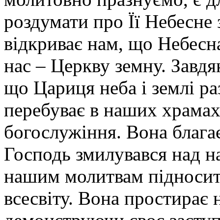
роздумати про Її Небесне 
відкриває нам, що Небесн
нас – Церкву земну. Завд
що Цариця неба і землі ра
перебуває в наших храмах
богослужіння. Вона блага
Господь змилувався над н
нашим молитвам підносит
всесвіту. Вона простирає 