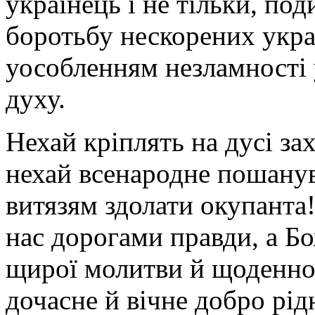
українець і не тільки, под
боротьбу нескорених украї
уособленням незламності 
духу.
Нехай кріплять на дусі за
нехай всенародне пошанув
витязям здолати окупанта!
нас дорогами правди, а Б
щирої молитви й щоденної
дочасне й вічне добро рі