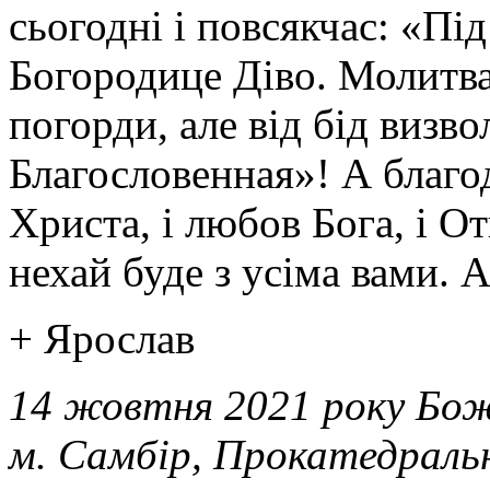
сьогодні і повсякчас: «Пі
Богородице Діво. Молитв
погорди, але від бід визво
Благословенная»! А благо
Христа, і любов Бога, і О
нехай буде з усіма вами. 
+ Ярослав
14 жовтня 2021 року Бож
м. Самбір, Прокатедраль