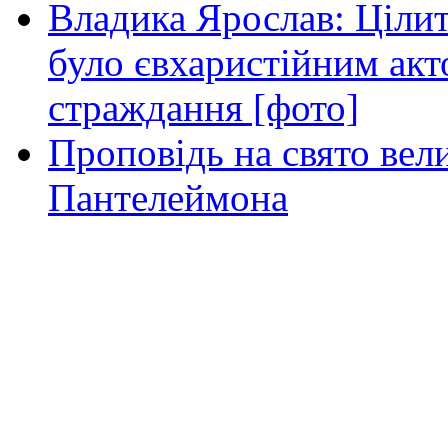
Владика Ярослав: Ціли
було євхаристійним акт
страждання [фото]
Проповідь на свято вел
Пантелеймона