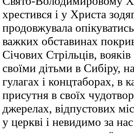
Свято-Володимировому Хр
хрестився і у Христа зод
продовжувала опікуватись
важких обставинах покрив
Січових Стрільців, вояків
своїми дітьми в Сибіру, на
гулагах і концтаборах, в 
присутня в своїх чудотво
джерелах, відпустових міс
у церкві і невидимо за на