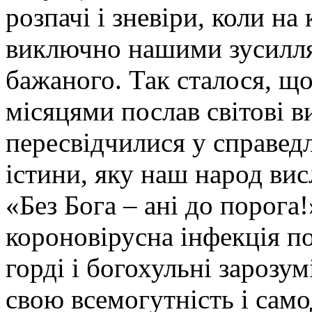
розпачі і зневіри, коли н
виключно нашими зусилля
бажаного. Так сталося, 
місяцями послав світові в
пересвідчилися у справедл
істини, яку наш народ ви
«Без Бога – ані до порог
короновірусна інфекція по
горді і богохульні зарозу
свою всемогутність і само