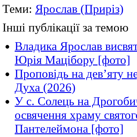
Теми:
Ярослав (Приріз)
Інші публікації за темою
Владика Ярослав висвя
Юрія Мацібору [фото]
Проповідь на дев’яту н
Духа (2026)
У с. Солець на Дрогоби
освячення храму свято
Пантелеймона [фото]