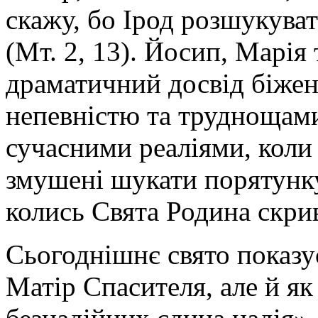
скажу, бо Ірод розшукува
(Мт. 2, 13). Йосип, Марія
драматичний досвід біжен
непевністю та труднощами.
сучасними реаліями, коли 
змушені шукати порятунку
колись Свята Родина скрив
Сьогоднішнє свято показу
Матір Спасителя, але й як 