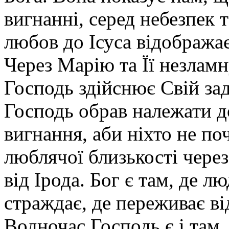
вигнанні, серед небезпек т
любов до Ісуса відобража
Через Марію та Її незламн
Господь здійснює Свій за
Господь обрав належати д
вигнання, аби ніхто не п
люблячої близькості через
від Ірода. Бог є там, де л
страждає, де переживає ві
Водночас Господь є і там,