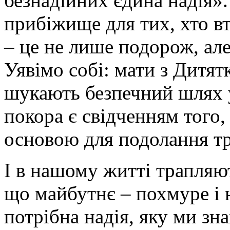
безнадійних єдина надія».
прибіжище для тих, хто вт
– це не лише подорож, ал
Уявімо собі: мати з Дитят
шукають безпечний шлях у
покора є свідченням того,
основою для подолання т
І
в нашому житті трапляют
що майбутнє – похмуре і н
потрібна надія, яку ми зн