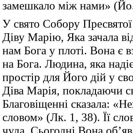
замешкало між нами» (Йо. 
У свято Собору Пресвятої
Діву Марію, Яка зачала ві
нам Бога у плоті. Вона є в
на Бога. Людина, яка наді
простір для Його дій у сво
Діва Марія, покладаючи с
Благовіщенні сказала: «Не
словом» (Лк. 1, 38). Її сл
чуда. Сьогодні Вона об’я