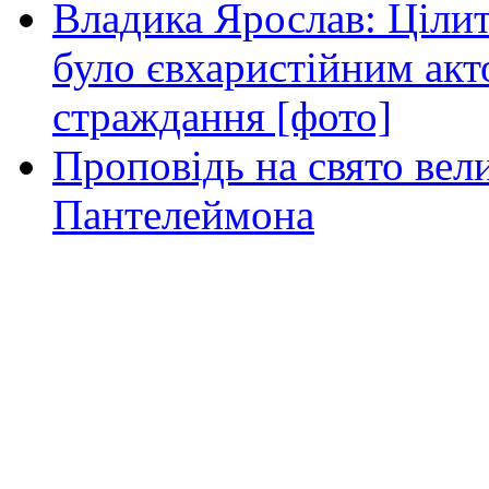
Владика Ярослав: Ціли
було євхаристійним акт
страждання [фото]
Проповідь на свято вел
Пантелеймона