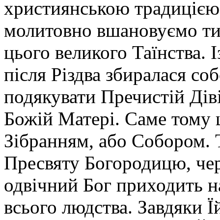
християнською традицією,
молитовно вшановуємо ти
цього великого Таїнства. 
після Різдва збиралася со
подякувати Пречистій Діві
Божій Матері. Саме тому ц
Зібранням, або Собором. 
Пресвяту Богородицю, чер
одвічний Бог приходить н
всього людства. Завдяки Ї