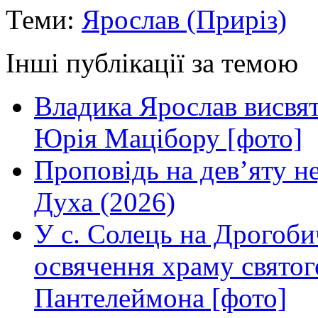
Теми:
Ярослав (Приріз)
Інші публікації за темою
Владика Ярослав висвя
Юрія Мацібору [фото]
Проповідь на дев’яту н
Духа (2026)
У с. Солець на Дрогоби
освячення храму свято
Пантелеймона [фото]