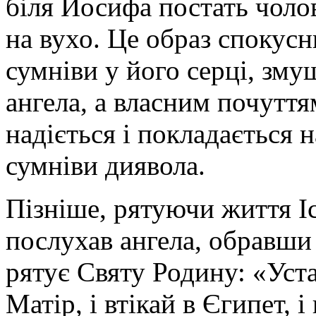
біля Йосифа постать чоло
на вухо. Це образ спокусн
сумніви у його серці, зм
ангела, а власним почутт
надіється і покладається 
сумніви диявола.
Пізніше, рятуючи життя Іс
послухав ангела, обравши
рятує Святу Родину: «Уста
Матір, і втікай в Єгипет, і