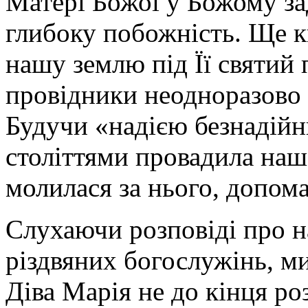
Матері Божої у Божому за
глибоку побожність. Ще к
нашу землю під Її святий 
провідники неодноразово
Будучи «надією безнадій
століттями провадила наш 
молилася за нього, допом
Слухаючи розповіді про н
різдвяних богослужінь, м
Діва Марія не до кінця ро