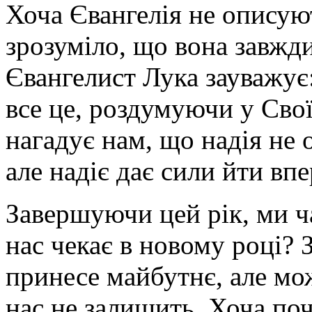
Хоча Євангелія не описуют
зрозуміло, що вона завжди 
Євангелист Лука зауважує
все це, роздумуючи у Своїм
нагадує нам, що надія не 
але надіє дає сили йти вп
Завершуючи цей рік, ми ч
нас чекає в новому році? 
принесе майбутнє, але мо
нас не залишить. Хоча поч