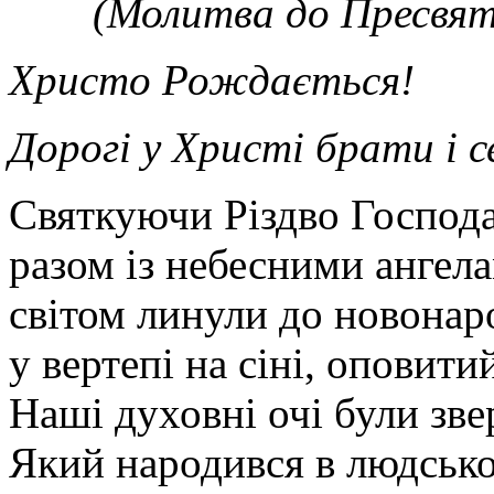
(Молитва до Пресвято
Христо Рождається!
Дорогі у Христі брати і 
C
вяткуючи Різдво Господа
разом із небесними ангел
світом линули до новонар
у вертепі на сіні, оповит
Наші духовні очі були зве
Який народився в людськом