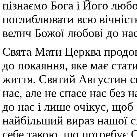
пізнаємо Бога і Його любо
поглиблювати всю вічніст
велич Божої любові до нас
Свята Мати Церква продов
до покаяння, яке має ста
життя. С
вятий Августин ск
нас
, але
не спасе нас без н
до нас і лише очікує, щоб
найбільший вираз нашої 
себе такою, що потребує С