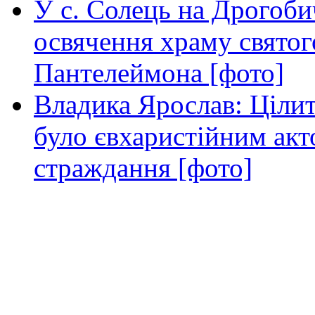
У с. Солець на Дрогоби
освячення храму свято
Пантелеймона [фото]
Владика Ярослав: Ціли
було євхаристійним акт
страждання [фото]