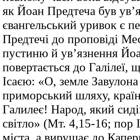
як Йоан Предтеча був ув’
євангельський уривок є пе
Предтечі до проповіді Месі
пустиню й ув’язнення Йо
повертається до Галілеї, 
Ісаєю:
«О, земле Завулона
приморський шляху, країн
Галилеє! Народ, який сиді
світло»
(Мт. 4,15-16; пор І
міста, а вирушає до Капер