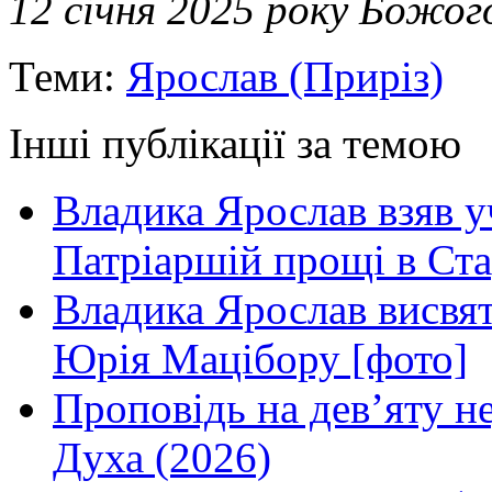
12 січня 2025 року Божог
Теми:
Ярослав (Приріз)
Інші публікації за темою
Владика Ярослав взяв у
Патріаршій прощі в Ста
Владика Ярослав висвя
Юрія Мацібору [фото]
Проповідь на дев’яту н
Духа (2026)