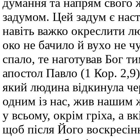
думання та напрям свого 
задумом. Цей задум є нас
навіть важко окреслити л
око не бачило й вухо не ч
спало, те наготував Бог т
апостол Павло (1 Кор. 2,9
який людина відкинула чер
одним із нас, жив нашим 
у всьому, окрім гріха, а в
щоб після Його воскресінн