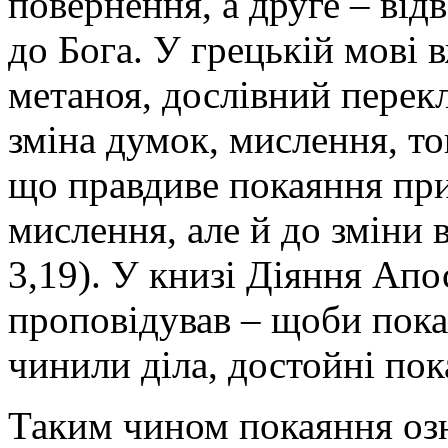
повернення, а друге – від
до Бога. У грецькій мові 
метаноя
, дослівний перек
зміна думок, мислення, т
що правдиве покаяння при
мислення, але й до зміни в
3,19). У книзі Діяння Апо
проповідував – щоби покая
чинили діла, достойні пок
Таким чином покаяння озн