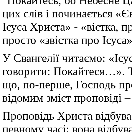
"Покайтесь, бо Небесне Ц
цих слів і починається «Є
Ісуса Христа» - «вістка, 
просто «звістка про Ісуса»
У Євангелії читаємо: «Ісу
говорити: Покайтеся…». 
що, по-перше, Господь про
відомим зміст проповіді –
Проповідь Христа відбуває
певному часі: вона відбува