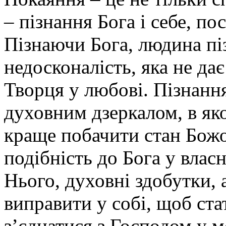
– пізнання Бога і себе, по
Пізнаючи Бога, людина піз
недосконалість, яка не дає
Творця у любові. Пізнанн
духовним дзеркалом, в як
краще побачити стан Божо
подібність до Бога у власн
Нього, духовні здобутки, а
виправити у собі, щоб ст
з’єднатися з Господом у мо