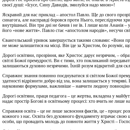
своєї душі: «Icyсе, Сину Давидів, змилуйся надо мною»!
Яскравий для нас приклад – апостол Павло. Ще до свого прозрі
синагога, але насправді боровся проти Нього, переслідуючи хрис
внутрішньої. Він три дні не бачив і не їв. І лише коли Ананія –
його «нове життя». Павло стає «апостолом народів», несучи світ
Євангельський уривок завершується такими словами: «Вони прозр
не може залишитися на місці. Він іде за Христом, бо розуміє, 
Дорогі освітяни, прозріння, яке Христос дарує незрячим, – образ
світлі Божої премудрості. Ви є тими, хто покликаний передавати
залишаються духовно незрячими. Їхній розум відкритий для склад
Справжнє знання повинно поєднуватися зі світлом Божої премуд
здатності відрізнити добро від зла, вона залишається у темряві
науковими формулами, важливіше – навчити людину повноцінн
Дорогі освітяни, праця педагога – це жертва, вкладена у майбут
надає простір Богові в освітньому процесі: хто вчить не лише н
Справжня освіта – це не лише засвоєння фактів, це - процес ро
кожного з нас. Освіта без духовного фундаменту втрачає свою ц
особи, що провадить молодь до повноти життя у Христі – Госпо