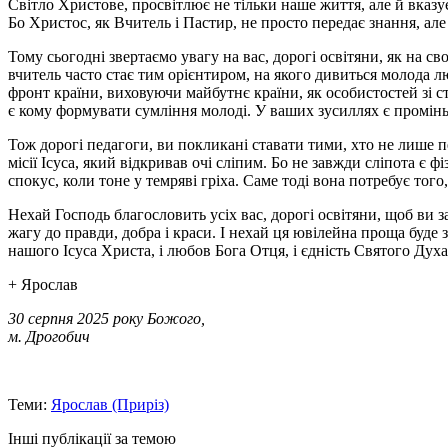
Світло Христове, просвітлює не тільки наше життя, але й вказ
Бо Христос, як Вчитель і Пастир, не просто передає знання, але в
Тому сьогодні звертаємо увагу на вас, дорогі освітяни, як на св
вчитель часто стає тим орієнтиром, на якого дивиться молода л
фронт країни, виховуючи майбутнє країни, як особистостей зі 
є кому формувати сумління молоді. У ваших зусиллях є промінь на
Тож дорогі педагоги, ви покликані ставати тими, хто не лише п
місії Ісуса, який відкривав очі сліпим. Бо не завжди сліпота є
спокус, коли тоне у темряві гріха. Саме тоді вона потребує тог
Нехай Господь благословить усіх вас, дорогі освітяни, щоб ви 
жагу до правди, добра і краси. І нехай ця ювілейна проща буде 
нашого Ісуса Христа, і любов Бога Отця, і єдність Святого Духа
+ Ярослав
30 серпня 2025 року Божого,
м. Дрогобич
Теми:
Ярослав (Приріз)
Інші публікації за темою