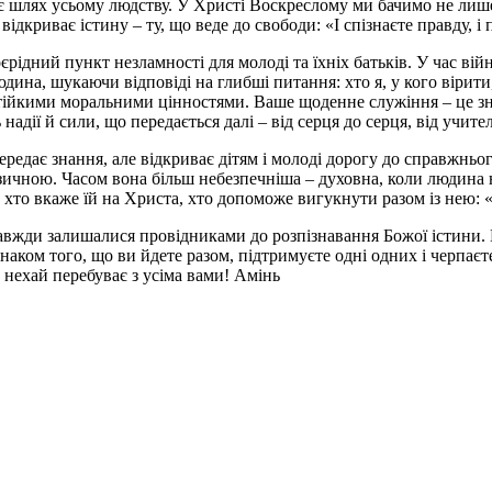
ує шлях усьому людству. У Христі Воскреслому ми бачимо не лиш
ідкриває істину – ту, що веде до свободи: «І спізнаєте правду, і 
оєрідний пункт незламності для молоді та їхніх батьків. У час ві
юдина, шукаючи відповіді на глибші питання: хто я, у кого віри
стійкими моральними цінностями. Ваше щоденне служіння – це зн
дії й сили, що передається далі – від серця до серця, від учител
ередає знання, але відкриває дітям і молоді дорогу до справжньо
 фізичною. Часом вона більш небезпечніша – духовна, коли людина 
о, хто вкаже їй на Христа, хто допоможе вигукнути разом із нею:
завжди залишалися провідниками до розпізнавання Божої істини. 
знаком того, що ви йдете разом, підтримуєте одні одних і черпаєте
 нехай перебуває з усіма вами! Амінь