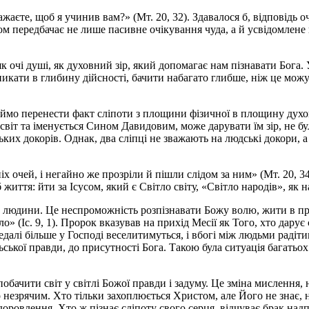
жаєте, щоб я учинив вам?» (Мт. 20, 32). Здавалося б, відповідь о
гом передбачає не лише пасивне очікування чуда, а й усвідомлене 
к очі душі, як духовний зір, який допомагає нам пізнавати Бога
икати в глибину дійсності, бачити набагато глибше, ніж це можуть
буймо перенести факт сліпоти з площини фізичної в площину дух
 світ та іменується Сином Давидовим, може дарувати їм зір, не 
ських докорів. Однак, два сліпці не зважають на людські докори,
іх очей, і негайно же прозріли й пішли слідом за ним» (Мт. 20, 3
життя: йти за Ісусом, який є Світло світу, «Світло народів», як 
 людини. Це неспроможність розпізнавати Божу волю, жити в прав
яло» (Іс. 9, 1). Пророк вказував на прихід Месії як Того, хто дару
 дедалі більше у Господі веселитимуться, і вбогі між людьми раді
ьської правди, до присутності Бога. Такою була ситуація багатьо
обачити світ у світлі Божої правди і задуму. Це зміна мислення,
 незрячим. Хто тільки захоплюється Христом, але Його не знає, н
здоровлення. Хто ж пізнає сліпоту свого серця, відчуває брак над