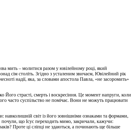
лива мить – молитися разом у ювілейному році, який
онад сім століть. Згідно з усталеним звичаєм, Ювілейний рік
сноті надії, яка, за словами апостола Павла, «не засоромить»
о Його страсті, смерть і воскресіння. Це момент напруги, коли
 кого часто суспільство не помічає. Вони не можуть працювати
ди: навколишній світ із його зовнішніми ознаками та формами,
и почули, що Ісус переходить мимо, закричали, кажучи:
аків? Проте ці сліпці не здаються, а починають ще більше