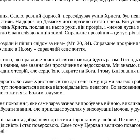
ння, Савло, ревний фарисей, переслідувач учнів Христа, був певн
тиян. На дорозі до Дамаску його вразило світло з неба. Він упав
 учень Христа, поклав на нього руки, він прозрів, і «немов луска 
ло Євангелія до кінців землі. Справжнє прозріння – це зустріч з
іли й пішли слідом за ним» (Мт. 20, 34). Справжнє прозріння за
що лише в Ньому – справжній сенс життя.
 того, що правдиве знання і світло завжди йдуть разом. Господь п
 знання, але знання без просвічення є недосконале. Ми знаємо, що
них теорій, але серце їхнє закрите на Бога. І тому їхні знання н
рості. Бо саме Христове світло дає сенс тому, що ми знаємо і р
. І тут починається велика відповідальність педагога. Бо вихова
ого життя за Божим задумом.
нє покоління, яке саме зараз зазнає випробувань війною, виклика
абувати знання, але прикладає зусилля у виховуванні молодь у ду
зпізнавання добра, шлях до істини і зростання у любові. Це шлях
ілісність і стає поверховою. Саме тому Церква з великою повагою
ді.