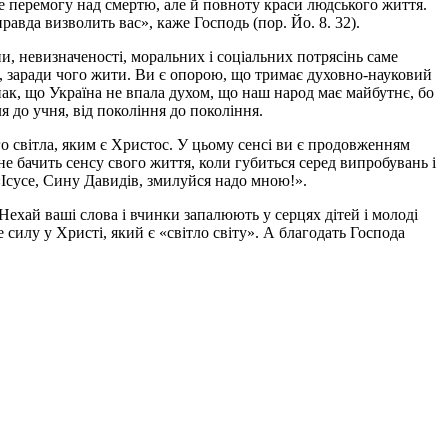
е перемогу над смертю, але й повноту краси людського життя.
правда визволить вас», каже Господь (пор. Йо. 8. 32).
йни, невизначеності, моральних і соціальних потрясінь саме
ти, заради чого жити. Ви є опорою, що тримає духовно-науковий
ак, що Україна не впала духом, що наш народ має майбутнє, бо
я до учня, від покоління до покоління.
го світла, яким є Христос. У цьому сенсі ви є продовженням
не бачить сенсу свого життя, коли губиться серед випробувань і
 «Icyсе, Сину Давидів, змилуйся надо мною!».
Нехай ваші слова і вчинки запалюють у серцях дітей і молоді
 силу у Христі, який є «світло світу». А благодать Господа