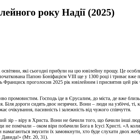
лейного року Надії (2025)
гі освітяни, які сьогодні прибули на цю ювілейну прощу. Це особ
початкована Папою Боніфацієм VIII ще у 1300 році і триває вже п
 Франциск проголосив 2025 рік ювілейним і присвятив цей рік че
во промовистим. Господь іде в Єрусалим, до міста, де вже близьк
 Біля дороги сидять двоє незрячих. Вони – люди на узбіччі, ті,
ає очікування, пасивність і залежність від чужого співчуття.
ий зір – віру в Христа. Вони не бачили того, що бачили інші лю
и не помічали – оком віри побачили Бога в Ісусі Христі. «А кол
 намагаються змусити їх замовкнути, хто буде слухати двох жебр
авида!» (Мт. 20, 31).