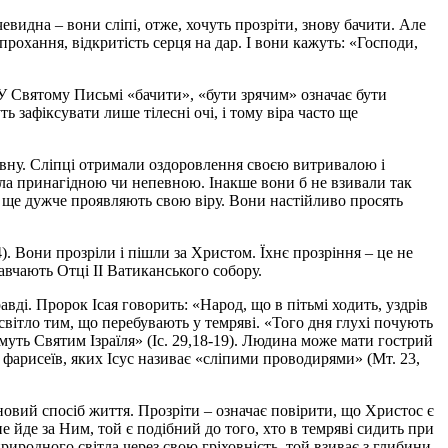
чевидна – вони сліпі, отже, хочуть прозріти, знову бачити. Але
прохання, відкритість серця на дар. І вони кажуть: «Господи,
. У Святому Письмі «бачити», «бути зрячим» означає бути
 зафіксувати лише тілесні очі, і тому віра часто ще
овну. Сліпці отримали оздоровлення своєю витривалою і
була принагідною чи непевною. Інакше вони б не взивали так
 а ще дужче проявляють свою віру. Вони настійливо просять
4). Вони прозріли і пішли за Христом. Їхнє прозріння – це не
навчають Отці ІІ Ватиканського собору.
ді. Пророк Ісая говорить: «Народ, що в пітьмі ходить, уздрів
є світло тим, що перебувають у темряві. «Того дня глухі почують
тимуть Святим Ізраїля» (Іс. 29,18-19). Людина може мати гострий
х фарисеїв, яких Ісус називає «сліпими проводирями» (Мт. 23,
 новий спосіб життя. Прозріти – означає повірити, що Христос є
е йде за Ним, той є подібний до того, хто в темряві сидить при
природного світла через свою гріховність, той взиває з глибини