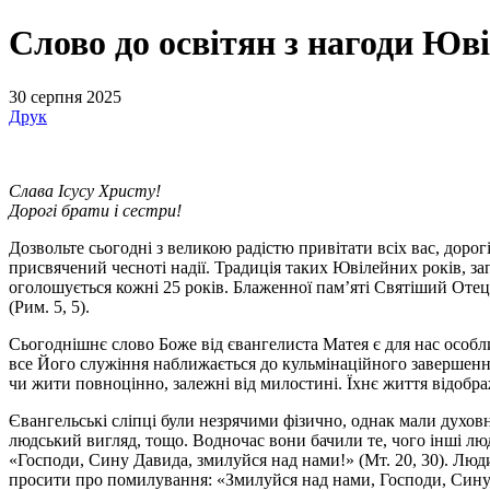
Слово до освітян з нагоди Юві
30 серпня 2025
Друк
Слава Ісусу Христу!
Дорогі брати і сестри!
Дозвольте сьогодні з великою радістю привітати всіх вас, доро
присвячений чесноті надії. Традиція таких Ювілейних років, за
оголошується кожні 25 років. Блаженної пам’яті Святіший Отець
(Рим. 5, 5).
Сьогоднішнє слово Боже від євангелиста Матея є для нас особли
все Його служіння наближається до кульмінаційного завершення.
чи жити повноцінно, залежні від милостині. Їхнє життя відображ
Євангельські сліпці були незрячими фізично, однак мали духовн
людський вигляд, тощо. Водночас вони бачили те, чого інші люд
«Господи, Сину Давида, змилуйся над нами!» (Мт. 20, 30). Люди
просити про помилування: «Змилуйся над нами, Господи, Сину Д