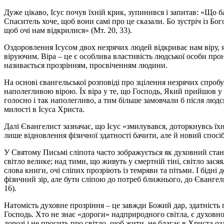
Дуже цікаво, Ісус почув їхній крик, зупинився і запитав: «Що ба
Спаситель хоче, щоб вони самі про це сказали. Бо зустріч із Бо
щоб очі нам відкрилися» (Мт. 20, 33).
Оздоровлення Ісусом двох незрячих людей відкриває нам віру, я
віруючим. Віра – це є особлива властивість людської особи прон
називається прозрінням, просвіченням людини.
На основі євангельської розповіді про зцілення незрячих спро
наполегливою вірою. Їх віра у те, що Господь, Який прийшов у
голосно і так наполегливо, а тим більше замовчали б після люд
милості в Ісуса Христа.
Далі Євангелист зазначає, що Ісус «змилувався, доторкнувсь їхн
лише відновлення фізичної здатності бачити, але й новий спосіб 
У Святому Письмі сліпота часто зображується як духовний стан
світло велике; над тими, що живуть у смертній тіні, світло зася
слова книги, очі сліпих прозріють із темряви та пітьми. І бідні
фізичний зір, але бути сліпою до потреб ближнього, до Євангел
16).
Натомість духовне прозріння – це завжди Божий дар, здатність п
Господь. Хто не знає «дороги» надприродного світла, є духовно
дорозі і не просить про світло, щоб жити, не благає в Христа о