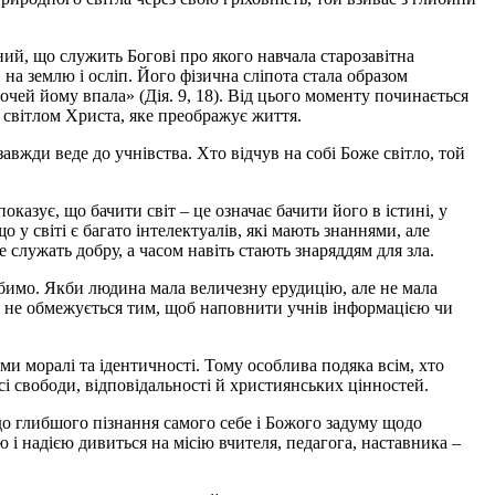
ий, що служить Богові про якого навчала старозавітна
 на землю і осліп. Його фізична сліпота стала образом
з очей йому впала» (Дія. 9, 18). Від цього моменту починається
і світлом Христа, яке преображує життя.
вжди веде до учнівства. Хто відчув на собі Боже світло, той
оказує, що бачити світ – це означає бачити його в істині, у
 у світі є багато інтелектуалів, які мають знаннями, але
е служать добру, а часом навіть стають знаряддям для зла.
обимо. Якби людина мала величезну ерудицію, але не мала
ння не обмежується тим, щоб наповнити учнів інформацією чи
ми моралі та ідентичності. Тому особлива подяка всім, хто
сі свободи, відповідальності й християнських цінностей.
 до глибшого пізнання самого себе і Божого задуму щодо
 і надією дивиться на місію вчителя, педагога, наставника –