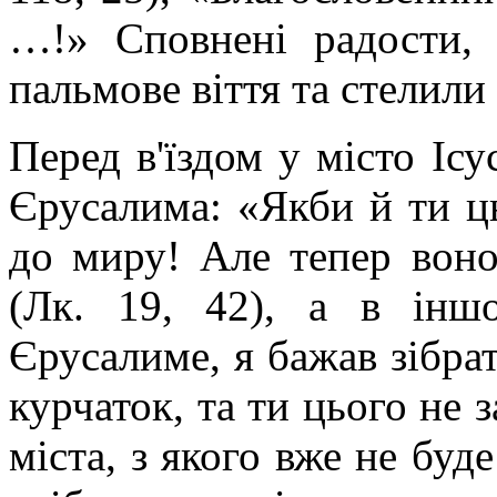
…!» Сповнені радости,
пальмове віття та стелили
Перед в'їздом у місто Іс
Єрусалима: «Якби й ти ць
до миру! Але тепер воно
(Лк. 19, 42), а в інш
Єрусалиме, я бажав зібрат
курчаток, та ти цього не з
міста, з якого вже не буд