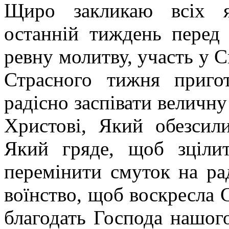
Щиро закликаю всіх я
останній тиждень перед
ревну молитву, участь у 
Страсного тижня приго
радісно заспівати величн
Христові, Який обезсил
Який гряде, щоб зцілит
перемінити смуток на ра
воїнство, щоб воскресла 
благодать Господа нашого