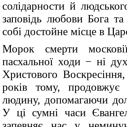
солідарности й людськог
заповідь любови Бога та
собі достойне місце в Цар
Морок смерти москов
пасхальної ходи − ні дух
Христового Воскресіння,
років тому, продовжує
людину, допомагаючи дола
У ці сумні часи Євангел
запевняє нас у неминуч