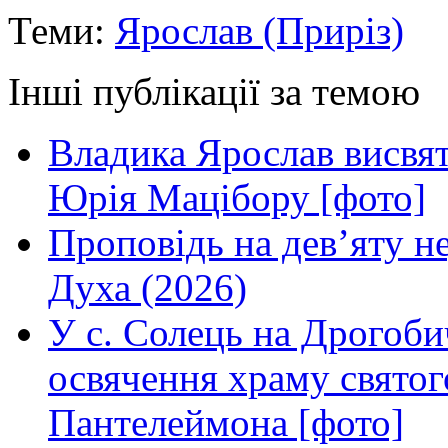
Теми:
Ярослав (Приріз)
Інші публікації за темою
Владика Ярослав висвя
Юрія Мацібору [фото]
Проповідь на дев’яту н
Духа (2026)
У с. Солець на Дрогоби
освячення храму свято
Пантелеймона [фото]