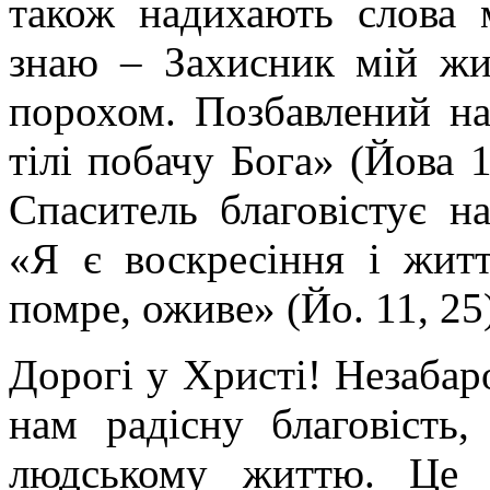
також надихають слова 
знаю – Захисник мій жив
порохом. Позбавлений нав
тілі побачу Бога» (Йова 
Спаситель благовістує н
«Я є воскресіння і жит
помре, оживе» (Йо. 11, 25
Дорогі у Христі! Незабар
нам радісну благовість,
людському життю. Це н