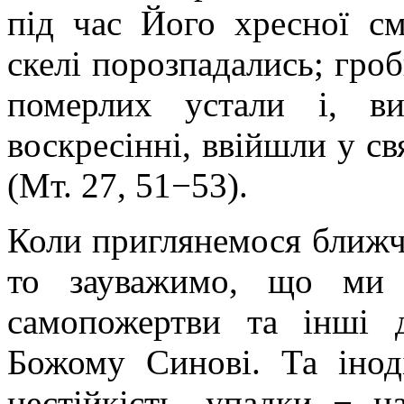
під час Його хресної см
скелі порозпадались; гроб
померлих устали і, в
воскресінні, ввійшли у св
(Мт. 27, 51−53).
Коли приглянемося ближч
то зауважимо, що ми 
самопожертви та інші 
Божому Синові. Та інод
нестійкість, упадки − н