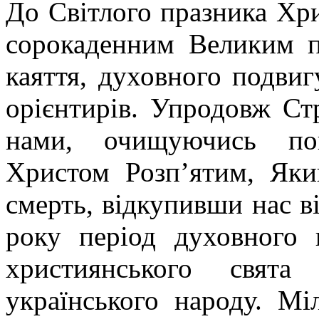
До Світлого празника Хри
сорокаденним Великим п
каяття, духовного подви
орієнтирів. Упродовж Ст
нами, очищуючись пок
Христом Розп’ятим, Яки
смерть, відкупивши нас ві
року період духовного 
християнського свят
українського народу. Мі