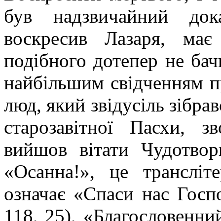
був надзвичайний док
воскресив Лазаря, ма
подібного дотепер не бач
найбільшим свідченням п
люд, який звідусіль зібра
старозавітної Пасхи, 
вийшов вітати Чудотвор
«Осанна!», це трансліт
означає «Спаси нас Госпо
118, 25), «Благословенни