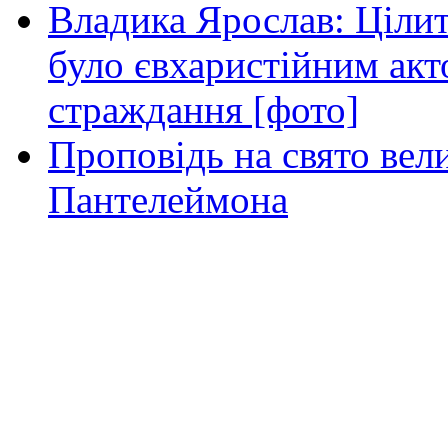
Владика Ярослав: Ціли
було євхаристійним акт
страждання [фото]
Проповідь на свято вел
Пантелеймона