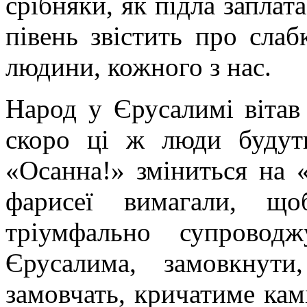
срібняки, як підла заплата
півень звістить про слаб
людини, кожного з нас.
Народ у Єрусалимі вітав
скоро ці ж люди будут
«Осанна!» зміниться на 
фарисеї вимагали, щ
тріумфально супрово
Єрусалима, замовкнути
замовчать, кричатиме камі