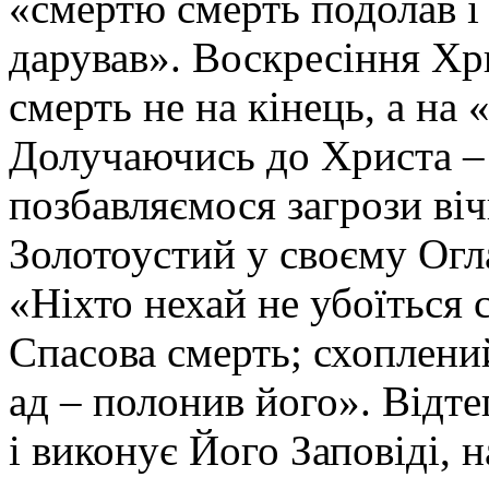
«смертю смерть подолав і 
дарував». Воскресіння Хр
смерть не на кінець, а на
Долучаючись до Христа –
позбавляємося загрози віч
Золотоустий у своєму Огл
«Ніхто нехай не убоїться 
Спасова смерть; схоплени
ад – полонив його». Відте
і виконує Його Заповіді,