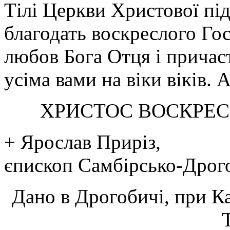
Тілі Церкви Христової пі
благодать воскреслого Го
любов Бога Отця і причаст
усіма вами на віки віків. 
ХРИСТОС ВОСКРЕС!
+ Ярослав Приріз,
єпископ Самбірсько-Дрог
Дано в Дрогобичі, при К