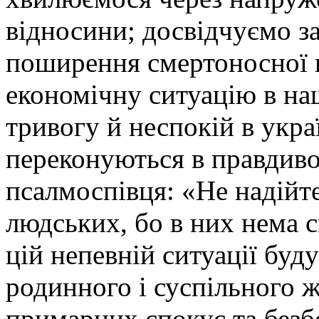
відносини; досвідчуємо з
поширення смертоносної 
економічну ситуацію в на
тривогу й неспокій в укра
переконуються в правдивос
псалмоспівця: «Не надійте
людських, бо в них нема с
цій непевній ситуації буд
родинного і суспільного ж
примарних спокус та без