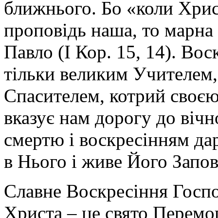
ближнього. Бо «коли Хрис
проповідь наша, то марна 
Павло (І Кор. 15, 14). Во
тільки великим Учителем,
Спасителем, котрий своєю
вказує нам дорогу до вічн
смертю і воскресінням дар
в Нього і живе Його Запо
Славне Воскресіння Госпо
Христа – це свято Перемо