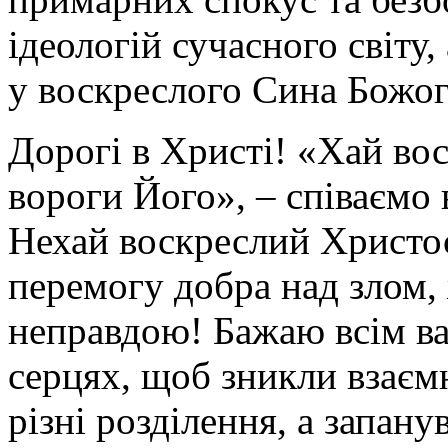
ідеологій сучасного світу
у воскреслого Сина Божого
Дорогі в Христі! «Хай вос
вороги Його», – співаємо
Нехай воскреслий Христос
перемогу добра над злом,
неправдою! Бажаю всім ва
серцях, щоб зникли взаємн
різні розділення, а запан