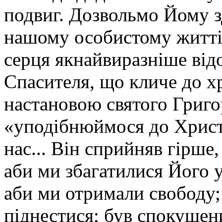
подвиг. Дозвольмо Йому з
нашому особистому житті
серця якнайвиразніше ві
Спасителя, що кличе до хр
настановою святого Григо
«уподібнюймося до Христа
нас... Він сприйняв гірше
аби ми збагатилися Його у
аби ми отримали свободу;
піднестися; був спокушен