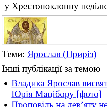
у Хрестопоклонну неділю
Теми:
Ярослав (Приріз)
Інші публікації за темою
Владика Ярослав висвя
Юрія Мацібору [фото]
Проповідь на дев’яту н