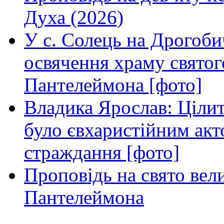
Духа (2026)
У с. Солець на Дрогоби
освячення храму свято
Пантелеймона [фото]
Владика Ярослав: Ціли
було євхаристійним акт
страждання [фото]
Проповідь на свято вел
Пантелеймона