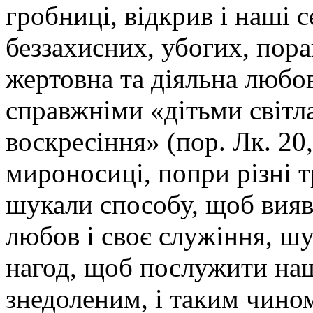
гробниці, відкрив і наші 
беззахисних, убогих, пор
жертовна та діяльна любо
справжніми «дітьми світла
воскресіння» (пор. Лк. 20
мироносиці, попри різні т
шукали способу, щоб вия
любов і своє служіння, ш
нагод, щоб послужити на
знедоленим, і таким чино