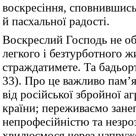
воскресіння, сповнившись
й пасхальної радості.
Воскреслий Господь не об
легкого і безтурботного жи
страждатимете. Та бадьорте
33). Про це важливо пам’я
від російської збройної аг
країни; переживаємо зане
непрофесійністю та незроз
хвилюємося через напруже