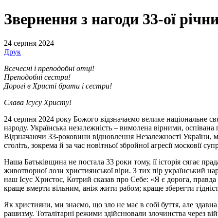
Звернення з нагоди 33-ої річн
24 серпня 2024
Друк
Всечесні і преподобні отці!
Преподобні сестри!
Дорогі в Христі брати і сестри!
Слава Ісусу Христу!
24 серпня 2024 року Божого відзначаємо велике національне свя
народу. Українська незалежність – вимолена вірними, оспівана
Відзначаючи 33-роковини відновлення Незалежності України, м
століть, зокрема й за час новітньої збройної агресії московії су
Наша Батьківщина не постала 33 роки тому, її історія сягає пра
животворної лози християнської віри. З тих пір український на
наш Ісус Христос, Котрий сказав про Себе: «Я є дорога, правда 
краще вмерти вільним, аніж жити рабом; краще зберегти гідніс
Як християни, ми знаємо, що зло не має в собі буття, але здавн
рашизму. Тоталітарні режими здійснювали злочинства через війн