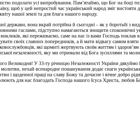
ністю подолати усі випробування. Пам’ятаймо, що Бог на боці тих
країну, щоб у цей непростий час український народ зміг вистоят
віту нашої землі та для блага нашого народу.
ої держави, вона вкрай потрібна й сьогодні – як у боротьбі з ви
овними гаслами, підступно намагаються знищити споконвічні укра
і викликів, які переживаємо, саме на нас із вами Господь поклав
вати своїх славних попередників, а й мати відвагу самим взяти в
ськовослужбовців, які щомиті жертвують своїм життям і здоров’ям
їнської незалежності, яку ми отримали від Бога зусиллями та мол
ного Великодня! У 33-ту річницю Незалежності України дякуймо Б
і молитви, нехай всенародне пошанування додає снаги українськи
и і щоденної праці на славу Божу та дочасне і вічне добро рідн
молюють для нас благодать Господа нашого Ісуса Христа, любов Б