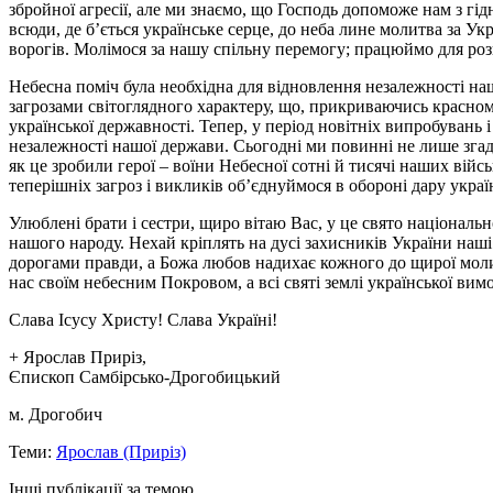
збройної агресії, але ми знаємо, що Господь допоможе нам з гід
всюди, де б’ється українське серце, до неба лине молитва за У
ворогів. Молімося за нашу спільну перемогу; працюймо для розк
Небесна поміч була необхідна для відновлення незалежності наш
загрозами світоглядного характеру, що, прикриваючись красном
української державності. Тепер, у період новітніх випробувань 
незалежності нашої держави. Сьогодні ми повинні не лише згаду
як це зробили герої – воїни Небесної сотні й тисячі наших вій
теперішніх загроз і викликів об’єднуймося в обороні дару укра
Улюблені брати і сестри, щиро вітаю Вас, у це свято національ
нашого народу. Нехай кріплять на дусі захисників України наш
дорогами правди, а Божа любов надихає кожного до щирої молитв
нас своїм небесним Покровом, а всі святі землі української ви
Слава Ісусу Христу! Слава Україні!
+ Ярослав Приріз,
Єпископ Самбірсько-Дрогобицький
м. Дрогобич
Теми:
Ярослав (Приріз)
Інші публікації за темою