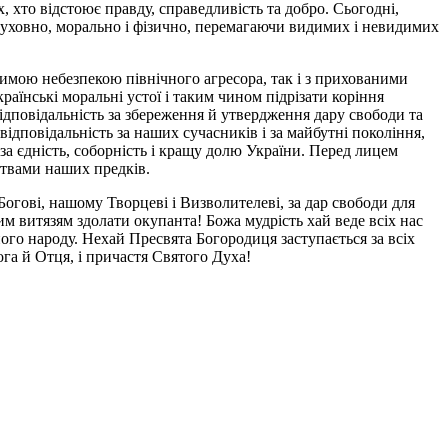
, хто відстоює правду, справедливість та добро. Сьогодні,
и духовно, морально і фізично, перемагаючи видимих і невидимих
димою небезпекою північного агресора, так і з прихованими
їнські моральні устої і таким чином підрізати коріння
 відповідальність за збереження й утвердження дару свободи та
ідповідальність за наших сучасників і за майбутні покоління,
 за єдність, соборність і кращу долю України. Перед лицем
итвами наших предків.
огові, нашому Творцеві і Визволителеві, за дар свободи для
м витязям здолати окупанта! Божа мудрість хай веде всіх нас
ого народу. Нехай Пресвята Богородиця заступається за всіх
ога й Отця, і причастя Святого Духа!