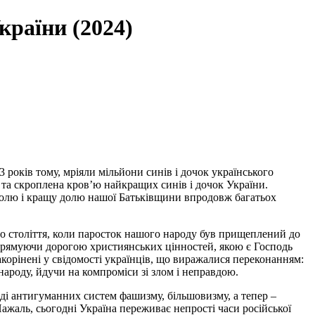
країни (2024)
 років тому, мріяли мільйони синів і дочок українського
 та скроплена кров’ю найкращих синів і дочок України.
 волю і кращу долю нашої Батьківщини впродовж багатьох
того століття, коли паросток нашого народу був прищеплений до
, прямуючи дорогою християнських цінностей, якою є Господь
закорінені у свідомості українців, що виражалися переконанням:
ароду, йдучи на компроміси зі злом і неправдою.
виді антигуманних систем фашизму, більшовизму, а тепер –
ажаль, сьогодні Україна переживає непрості часи російської