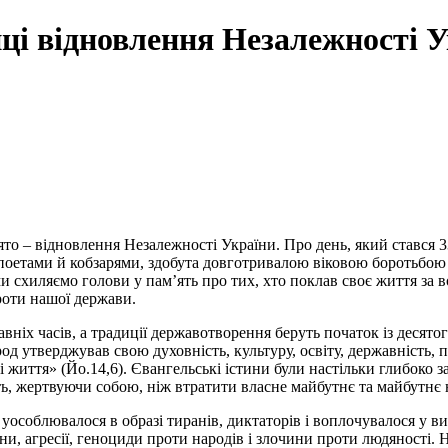
иці відновлення Незалежності У
то – відновлення Незалежності України. Про день, який стався 33
 поетами й кобзарями, здобута довготривалою віковою боротьбою
и схиляємо голови у пам’ять про тих, хто поклав своє життя за
проти нашої держави.
давніх часів, а традиції державотворення беруть початок із деся
род утверджував свою духовність, культуру, освіту, державність
і життя» (Йо.14,6). Євангельські істини були настільки глибоко 
ть, жертвуючи собою, ніж втратити власне майбутнє та майбутнє н
а уособлювалося в образі тиранів, диктаторів і воплочувалося у 
и, агресії, геноциди проти народів і злочини проти людяності. Н