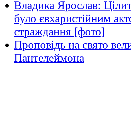
Владика Ярослав: Ціли
було євхаристійним акт
страждання [фото]
Проповідь на свято вел
Пантелеймона