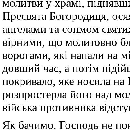
молитви у храмі, піднявши
Пресвята Богородиця, ося
ангелами та сонмом святих
вірними, що молитовно бл
ворогами, які напали на м
довший час, а потім підій
покривало, яке носила на 
розпростерла його над мо
війська противника відсту
Як бачимо, Господь не по