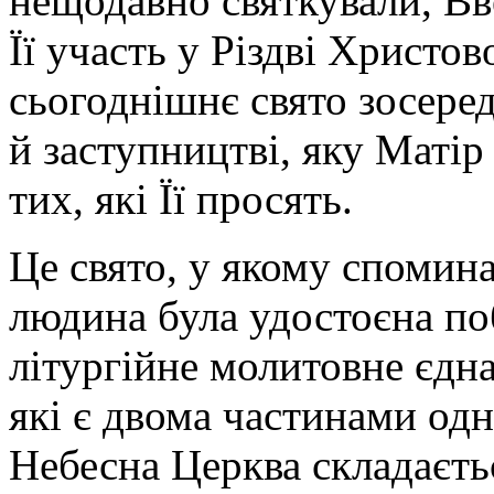
нещодавно святкували, Вв
Її участь у Різдві Христо
сьогоднішнє свято зосере
й заступництві, яку Маті
тих, які Її просять.
Це свято, у якому спомин
людина була удостоєна п
літургійне молитовне єдна
які є двома частинами одн
Небесна Церква складається