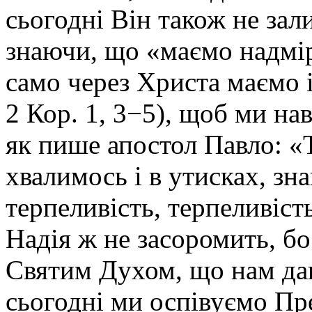
сьогодні Він також не зал
знаючи, що «маємо надмі
само через Христа маємо 
2 Кор. 1, 3−5), щоб ми н
як пише апостол Павло: «Т
хвалимось і в утисках, зн
терпеливість, терпеливість
Надія ж не засоромить, бо
Святим Духом, що нам дан
сьогодні ми оспівуємо Пр