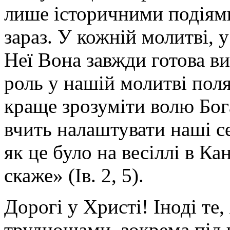
лише історичними подіями
зараз. У кожній молитві,
Неї Вона завжди готова ви
роль у нашій молитві пол
краще зрозуміти волю Бога
вчить налаштувати наші с
як це було на весіллі в Ка
скаже» (Ів. 2, 5).
Дорогі у Христі! Іноді те,
труднощами, зокрема під ч