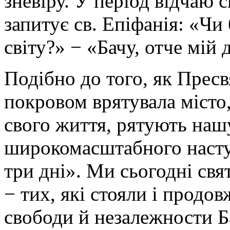
зневіру. У період відчаю 
запитує св. Епіфанія: «Ч
світу?» − «Бачу, отче мій 
Подібно до того, як Прес
покровом врятувала місто,
свого життя, рятують наш
широкомасштабного наступ
три дні». Ми сьогодні св
− тих, які стояли і продо
свободи й незалежности Б