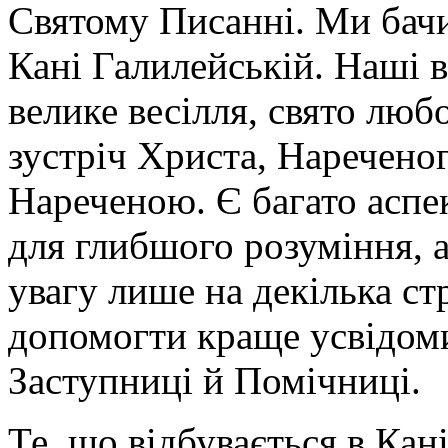
Святому Писанні. Ми бачим
Кані Галилейській. Наші 
велике весілля, свято люб
зустріч Христа, Нареченог
Нареченою. Є багато аспек
для глибшого розуміння, а
увагу лише на декілька с
допомогти краще усвідоми
Заступниці й Помічниці.
Те, що відбувається в Кані