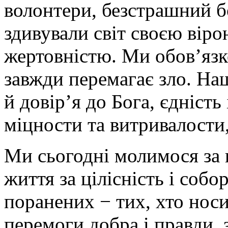
волонтери, безстрашний 
здивували світ своєю віро
жертовністю. Ми обов’яз
завжди перемагає зло. На
й довір’я до Бога, єдність
міцности та витривалости,
Ми сьогодні молимося за н
життя за цілісність і соб
поранених − тих, хто носи
перемоги добра і правди, з