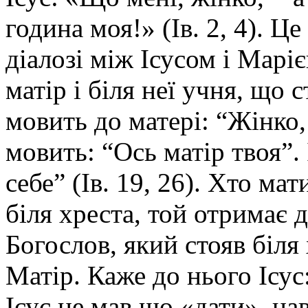
година моя!» (Ів. 2, 4). Ц
діалозі між Ісусом і Марі
матір і біля неї учня, що 
мовить до матері: “Жінко, 
мовить: “Ось матір твоя”. І
себе” (Ів. 19, 26). Хто ма
біля хреста, той отримає 
Богослов, який стояв біл
Матір. Каже до нього Ісус:
Ісус не мав що «дати», на