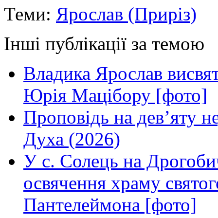
Теми:
Ярослав (Приріз)
Інші публікації за темою
Владика Ярослав висвя
Юрія Мацібору [фото]
Проповідь на дев’яту н
Духа (2026)
У с. Солець на Дрогоби
освячення храму свято
Пантелеймона [фото]