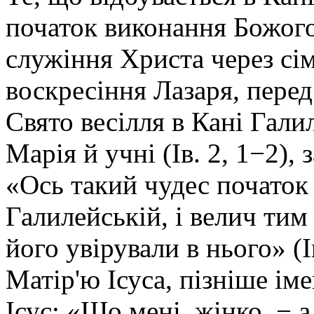
початок виконання Божого
служіння Христа через сім
воскресіння Лазаря, пере
Свято весілля в Кані Галил
Марія й учні (Ів. 2, 1−2)
«Ось такий чудес початок 
Галилейській, і велич тим 
його увірували в нього» (І
Матір'ю Ісуса, пізніше ім
Ісус: «Що мені, жінко, − 