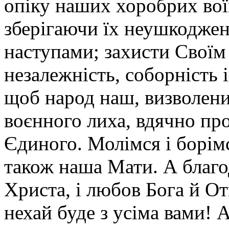
опіку наших хоробрих вої
зберігаючи їх неушкодже
наступами; захисти Своїм
незалежність, соборність 
щоб народ наш, визволени
воєнного лиха, вдячно про
Єдиного. Молімся і борімс
також наша Мати. А благо
Христа, і любов Бога й От
нехай буде з усіма вами! 