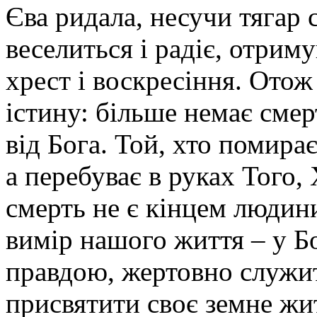
Єва ридала, несучи тягар 
веселиться і радіє, отрим
хрест і воскресіння. Ото
істину: більше немає смер
від Бога. Той, хто помирає
а перебуває в руках Того,
смерть не є кінцем людини
вимір нашого життя – у Б
правдою, жертовно служит
присвятити своє земне жи