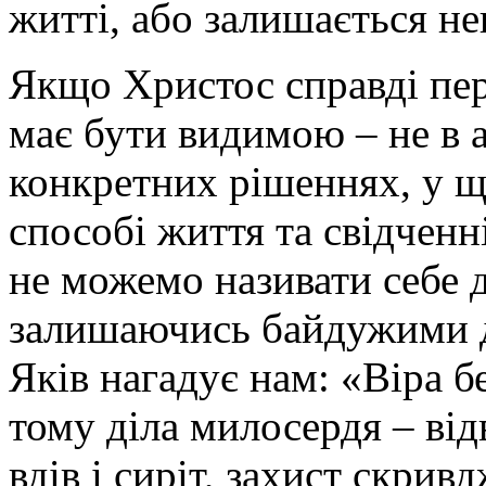
житті, або залишається н
Якщо Христос справді пер
має бути видимою – не в а
конкретних рішеннях, у 
способі життя та свідчен
не можемо називати себе
залишаючись байдужими 
Яків нагадує нам: «Віра бе
тому діла милосердя – від
вдів і сиріт, захист скри