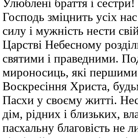
Улюблені браття і сестри!
Господь зміцнить усіх нас
силу і мужність нести сві
Царстві Небесному розділи
святими і праведними. Под
мироносиць, які першими 
Воскресіння Христа, будь
Пасхи у своєму житті. Не
дім, рідних і близьких, в
пасхальну благовість не л