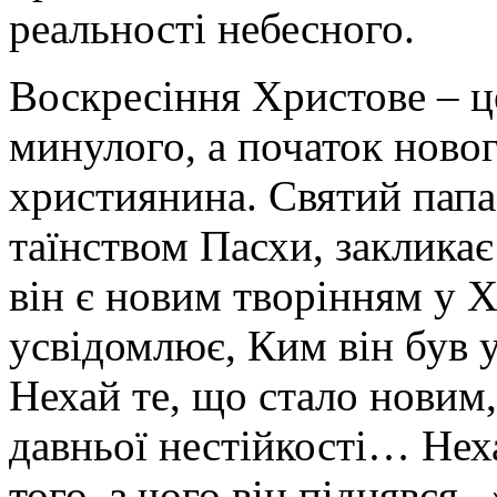
реальності небесного.
Воскресіння Христове – ц
минулого, а початок ново
християнина. Святий пап
таїнством Пасхи, заклика
він є новим творінням у Х
усвідомлює, Ким він був 
Нехай те, що стало новим,
давньої нестійкості… Неха
того, з чого він піднявся..