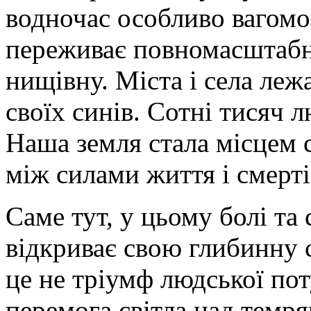
водночас особливо вагомо
переживає повномасштабн
нищівну. Міста і села леж
своїх синів. Сотні тисяч 
Наша земля стала місцем 
між силами життя і смерті
Саме тут, у цьому болі та 
відкриває свою глибинну 
це не тріумф людської пот
перемога світла над темря