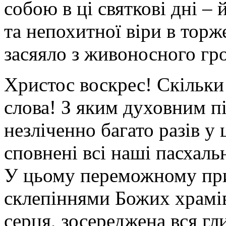
собою в ці святкові дні – 
та непохитної віри в торж
засяяло з живоносного гр
Христос воскрес! Скільки 
слова! З яким духовним п
незліченно багато разів у
сповнені всі наші пасхаль
У цьому переможному прив
склепіннями Божих храмів 
серця, зосереджена вся гл