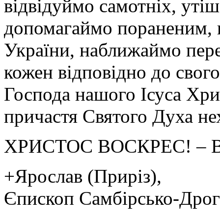
відвідуймо самотніх, уті
допомагаймо пораненим, 
України, наближаймо пере
кожен відповідно до свог
Господа нашого Ісуса Хри
причастя Святого Духа нех
ХРИСТОС ВОСКРЕС! – 
+Ярослав (Приріз),
Єпископ Самбірсько-Дро