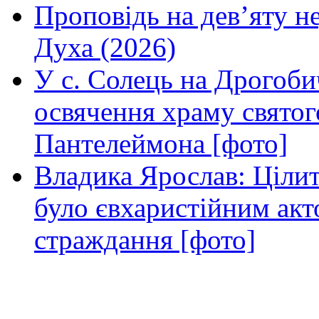
Проповідь на дев’яту н
Духа (2026)
У с. Солець на Дрогоби
освячення храму свято
Пантелеймона [фото]
Владика Ярослав: Ціли
було євхаристійним акт
страждання [фото]