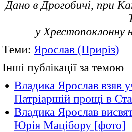
Дано в Дрогобичі, при К
у Хрестопоклонну 
Теми:
Ярослав (Приріз)
Інші публікації за темою
Владика Ярослав взяв у
Патріаршій прощі в Ста
Владика Ярослав висвя
Юрія Мацібору [фото]