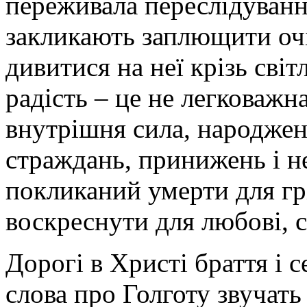
переживала переслідуванн
закликають заплющити очі
дивитися на неї крізь сві
радість – це не легковажна
внутрішня сила, народжен
страждань, принижень і н
покликаний умерти для грі
воскреснути для любові, с
Дорогі в Христі браття і 
слова про Голготу звучать