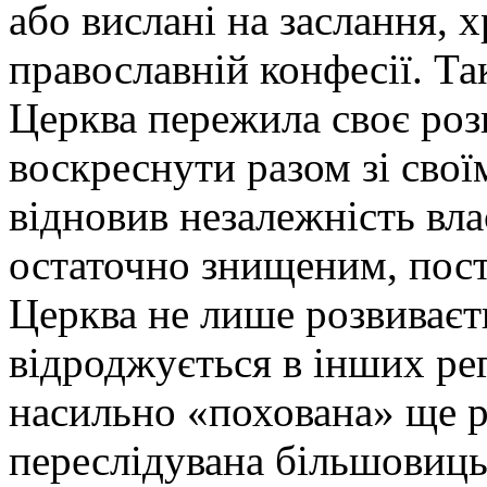
або вислані на заслання, 
православній конфесії. Т
Церква пережила своє розп
воскреснути разом зі свої
відновив незалежність вла
остаточно знищеним, поста
Церква не лише розвиваєть
відроджується в інших рег
насильно «похована» ще р
переслідувана більшовиц