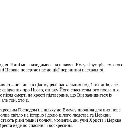
дня. Нині ми знаходимось на шляху в Емаус і зустрічаємо того
ині Церква повертає нас до цієї первинної пасхальної
вою – не лише в цілому ряді пасхальних події тих днів, але
че свідчення про Нього, ознаку Його спасительного послання.
 після смерті на хресті підтвердив, що Він залишиться із
але той, хто є.
оскреслим Господом на шляху до Емаусу пролила для них нове
ролив світло на історію і долю цілого людства та Церкви.
тають різні темні і болючі моменти, які учні Христа і Церква
реста веде до спасіння і воскресіння.