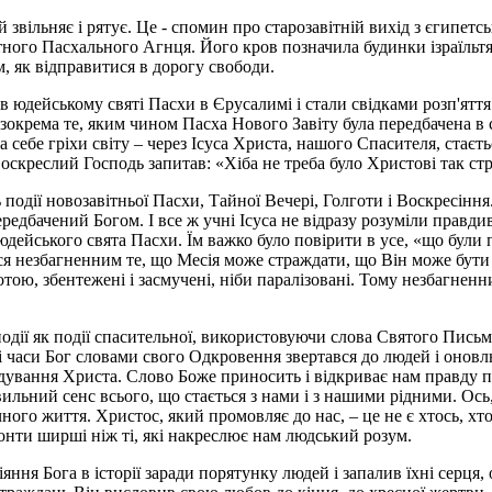
 звільняє і рятує. Це - спомин про старозавітній вихід з єгипетсь
тного Пасхального Агнця. Його кров позначила будинки ізраїльтян
м, як відправитися в дорогу свободи.
в юдейському святі Пасхи в Єрусалимі і стали свідками розп'яття
окрема те, яким чином Пасха Нового Завіту була передбачена в с
себе гріхи світу – через Ісуса Христа, нашого Спасителя, стаєть
оскреслий Господь запитав: «Хіба не треба було Христові так стр
події новозавітньої Пасхи, Тайної Вечері, Голготи і Воскресінн
ередбачений Богом. І все ж учні Ісуса не відразу розуміли правдив
дейського свята Пасхи. Їм важко було повірити в усе, «що були 
ся незбагненним те, що Месія може страждати, що Він може бути з
тою, збентежені і засмучені, ніби паралізовані. Тому незбагнен
дії як події спасительної, використовуючи слова Святого Письма
 усі часи Бог словами свого Одкровення звертався до людей і онов
ідування Христа. Слово Боже приносить і відкриває нам правду пр
ильний сенс всього, що стається з нами і з нашими рідними. Ось,
чного життя. Христос, який промовляє до нас, – це не є хтось, хто
зонти ширші ніж ті, які накреслює нам людський розум.
яння Бога в історії заради порятунку людей і запалив їхні серц