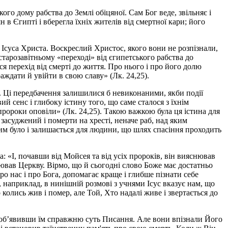
кого дому рабства до Землі обіцяної. Сам Бог веде, звільняє і
 в Єгипті і вберегла їхніх жителів від смертної кари; його
 Ісуса Христа. Воскреслий Христос, якого вони не розпізнали,
тарозавітньому «переході» від єгипетського рабства до
ся перехід від смерті до життя. Про нього і про його долю
аждати й увійти в свою славу» (Лк. 24,25).
я. Ці передбачення залишилися б невиконаними, якби події
ий сенс і глибоку істину того, що саме сталося з їхнім
пророки оповіли» (Лк. 24,25). Такою важкою була ця істина для
асуджений і померти на хресті, неначе раб, над яким
ним було і залишається для людини, що шлях спасіння проходить
: «І, почавши від Мойсея та від усіх пророків, він вияснював
лював Церкву. Вірмо, що й сьогодні слово Боже має достатньо
о нас і про Бога, допомагає краще і глибше пізнати себе
 наприклад, в нинішній розмові з учнями Ісус вказує нам, що
 колись жив і помер, але Той, Хто надалі живе і звертається до
я, об’явивши їм справжню суть Писання. Але вони впізнали Його