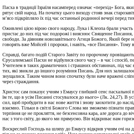
Пасха в традиції Ізраїля насамперед означає «перехід» Бога, який
рятує свій народ. На початку цього виходу стояв знак старозаві
м’ясо підкріпляло їх під час останньої родинної вечері перед ти
Оживлені цією вірою свого народу, Лука і Клеопа брали участь 
пристає до них під час подорожі і вияснює Священне Писання, з
свободи. За діянням новозавітнього Агнця Божого, Який бере на 
говорять вже Мойсей і пророки, і навіть, «все Писання». Тому в
Справді, багато подій Старого Завіту по пророчому провіщають 
Єрусалимської Пасхи не відбулися свого часу – в час і спосіб, п
Учителем в таких драматичних і страшних обставинах, під час ю
тих, які звикли до іншого розуміння Писань. Для них залишало
знущалися. Таким чином вони спочатку були наче вражені сліпо
через страждання.
Христос сам показує учням з Емаусу глибший сенс пасхальної по
їм те, що в усім Писанні стосувалося до нього» (Лк. 24,27). В
сил, щоб пробудити в нас нове життя і знову заохотити до насл
взаємно. Тільки в світлі Божого Слова ми зможемо пізнати прав
терпіння це не прокляття, не безсенсовна кара, але дорога до ві
нас з того світу, до якого ми прямуємо. Він відкриває нам гори
Воскреслий Господь на шляху до Емаусу відкрив учням очі на ді