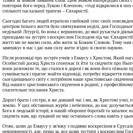
тільки за знаком ламання хліба. Цим знаком напередодні своїх 
повторив його перед Лукою і Клеопою, «тоді відкрилися в них оч
спільноті пасхальної трапези – Євхаристії.
Сьогодні багато людей втратили глибокий сенс своїх повсякденн
центром їхнього життя було святкування неділі, дня Господнь
недільній Літургії, бо вона є вершиною, до якої рухається діяль
приходьмо на зустріч з воскреслим Господом під час Євхаристій
житті ми не маємо сили, аби жити за Божим Словом. Тому нам не
замешкує в нас і дає нам силу жити згідно зі своєю наукою.
Після розповіді про зустріч учнів з Емаусу з Христом, Який на
Особистий досвід Христа спонукає їх йти та свідчити про Нього
вони розповіли те, що сталося в дорозі і як вони його пізнали 
сумнівається і прагне знайти відповіді, потребує відкриття по
сьогоднішнього світу є потрібним наше християнське свідчення.
Від нашого християнського свідчення в родині, у професійному 
спасительне послання Христа.
Дорогі брати і сестри, в же довший час і ми, як Христові учні
землю. У цих обставинах журби і небезпеки, до нас долучаєтьс
Бога в людській історії, в нашій оборонні боротьбі та запалю
свідчить нам, що лукавий не має останнього слова навіть у цьом
Отже, шлях до Емаусу у зв'язку з подіями воскресіння в Єрусал
невпевненості, але, перш за, все шлях зустрічі з воскреслим Г