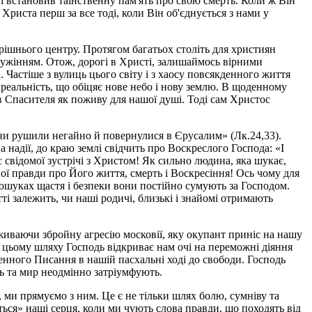
 і встановив таїнственну пам'ять про свою смерть. Коли ж Він
Христа перш за все тоді, коли Він об'єднується з нами у
трішнього центру. Протягом багатьох століть для християн
лужінням. Отож, дорогі в Христі, залишаймось вірними
а. Частіше з вулиць цього світу і з хаосу повсякденного життя
 реальність, що обіцяє нове небо і нову землю. В щоденному
в Спасителя як поживу для нашої душі. Тоді сам Христос
вони рушили негайно й повернулися в Єрусалим» (Лк.24,33).
надії, до краю землі свідчить про Воскреслого Господа: «І
є свідомої зустрічі з Христом! Як сильно людина, яка шукає,
ної правди про Його життя, смерть і Воскресіння! Ось чому для
 пошуках щастя і безпеки вони постійно сумують за Господом.
ті залежить, чи наші родичі, близькі і знайомі отримають
еживаючи збройну агресію московії, яку окупант приніс на нашу
 цьому шляху Господь відкриває нам очі на переможні діяння
нного Писання в нашій пасхальні ході до свободи. Господь
ть та мир неодмінно затріумфують.
, ми прямуємо з ним. Це є не тільки шлях болю, сумніву та
ться» наші серця, коли ми чують слова правди, що походять від