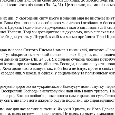
страждань Він висловив свою любов до кінця, до хресної жертви,
і, і вони його пізнали» (Лк. 24,31). Це означаю, що ми пізнаємо 
их дій. У сьогоденні світу цього в значній мірі не вистачає вну
ого. Вона була позначена особливою молитвою і особливим богос
ність Церкви, і одночасно є джерелом, з якого випливає вся її сил
ної Трапези. Тоді ми досвідчуємо і відчуваємо, якою є пасхальна
обхідна участь у Літургії, в якій ми маємо прийняти Тіло і Кро
гадав їм слова Святого Письма і ламав з ними хліб, читаємо: «І 
. Тут відкривається «новий шлях» — шлях Церкви, яка, сповнена 
при ламанні хліба» (Лк. 24,35). Як сильно сучасна людина потребу
вної істини про пасхальну дійсність Господа, повинна шукати пов
 Хоча люди часто живуть так, ніби Бога не існує, проте в своїх
середовищі, у школі, в офісах, у соціальному та політичному жит
, прямуємо дорогою до «українського Еммаусу» повні смутку, пер
я Воскреслий Господь, вислуховуючи наш біль і нашу тривогу. На
є наші серця Божою любов’ю, пояснюючи нам справжню суть Свяще
у світі, що зло і його джерело будуть подолані, що справедливіс
имі має для нас велике значення. Як учні Христа, як Його Церква
осподом, шлях роздумів і навернення. Це шлях, на якому «запалюю