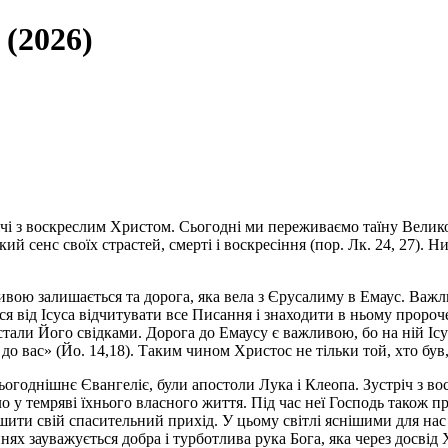
 (2026)
чі з воскреслим Христом. Сьогодні ми переживаємо таїну Велико
й сенс своїх страстей, смерті і воскресіння (пор. Лк. 24, 27). Н
ивою залишається та дорога, яка вела з Єрусалиму в Емаус. Важли
лися від Ісуса відчитувати все Писання і знаходити в ньому проро
тали Його свідками. Дорога до Емаусу є важливою, бо на ній Ісус
о вас» (Йо. 14,18). Таким чином Христос не тільки той, хто був, 
огоднішнє Євангеліє, були апостоли Лука і Клеопа. Зустріч з в
о у темряві їхнього власного життя. Під час неї Господь також п
ти свій спасительний прихід. У цьому світлі яснішими для нас с
ях зауважується добра і турботлива рука Бога, яка через досвід Х