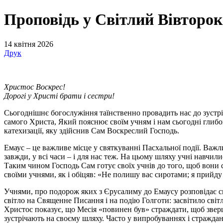
Проповідь у Світлий Вівторок
14 квітня 2026
Друк
Христос Воскрес!
Дорогі у Христі брати і сестри!
Сьогоднішнє богослужіння таїнственно провадить нас до зустрі
самого Христа, Який пояснює своїм учням і нам сьогодні глибоки
катехизації, яку здійснив Сам Воскреслий Господь.
Емаус – це важливе місце у святкуванні Пасхальної події. Важл
завжди, у всі часи – і для нас теж. На цьому шляху учні навчи
Таким чином Господь Сам готує своїх учнів до того, щоб вони с
своїми учнями, як і обіцяв: «Не полишу вас сиротами; я прийду д
Учнями, про подорож яких з Єрусалиму до Емаусу розповідає сь
світло на Священне Писання і на подію Голготи: засвітило світл
Христос показує, що Месія «повинен був» страждати, щоб зверши
зустрічають на своєму шляху. Часто у випробуваннях і стражданн