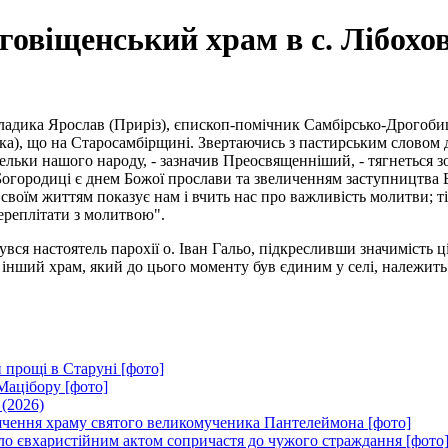
овіщенський храм в с. Лібохов
дика Ярослав (Приріз), єпископ-помічник Самбірсько-Дрогобиць
а), що на Старосамбірщині. Звертаючись з пастирським словом д
ельки нашого народу, - зазначив Преосвященніший, - тягнеться з
 Богородиці є днем Божої прослави та звеличенням заступництва 
своїм життям показує нам і вчить нас про важливість молитви; ті
ереплітати з молитвою".
ся настоятель парохії о. Іван Гальо, підкресливши значимість ці
 інший храм, який до цього моменту був єдиним у селі, належить
 прощі в Старуні [фото]
Мацібору [фото]
 (2026)
вячення храму святого великомученика Пантелеймона [фото]
ло євхаристійним актом сопричастя до чужого страждання [фото