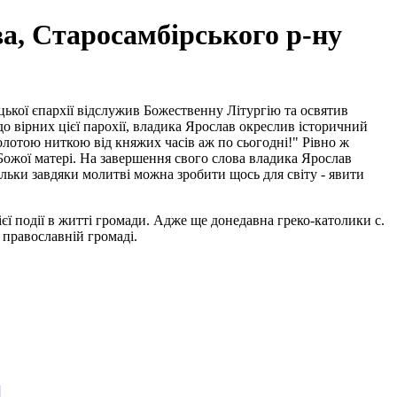
а, Старосамбірського р-ну
кої єпархії відслужив Божественну Літургію та освятив
о вірних цієї парохії, владика Ярослав окреслив історичний
олотою ниткою від княжих часів аж по сьогодні!" Рівно ж
Божої матері. На завершення свого слова владика Ярослав
льки завдяки молитві можна зробити щось для світу - явити
єї події в житті громади. Адже ще донедавна греко-католики с.
 православній громаді.
]