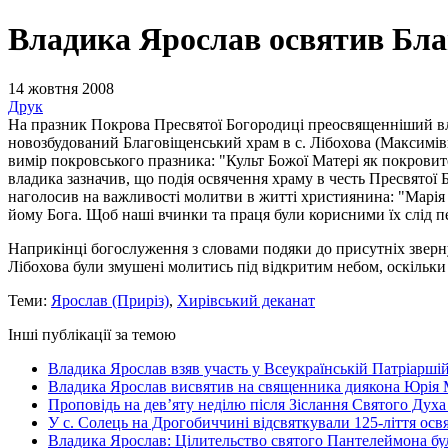
Владика Ярослав освятив Благ
14 жовтня 2008
Друк
На празник Покрова Пресвятої Богородиці преосвященніший вла
новозбудований Благовіщенський храм в с. Лібохова (Максимівк
вимір покровського празника: "Культ Божої Матері як покровит
владика зазначив, що подія освячення храму в честь Пресвятої
наголосив на важливості молитви в житті християнина: "Марія 
йому Бога. Щоб наші вчинки та праця були корисними їх слід п
Наприкінці богослуження з словами подяки до присутніх звернув
Лібохова були змушені молитись під відкритим небом, оскільки
Теми:
Ярослав (Приріз)
,
Хирівський деканат
Інші публікації за темою
Владика Ярослав взяв участь у Всеукраїнській Патріаршій
Владика Ярослав висвятив на священника диякона Юрія 
Проповідь на дев’яту неділю після Зіслання Святого Духа
У с. Солець на Дрогобиччині відсвяткували 125-ліття ос
Владика Ярослав: Цілительство святого Пантелеймона бу