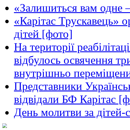
«Залишиться вам одне —
«Карітас Трускавець» ор
дітей [фото]
На території реабілітац
відбулось освячення т
внутрішньо переміщени
Представники Українськ
відвідали БФ Карітас [ф
День молитви за дітей-