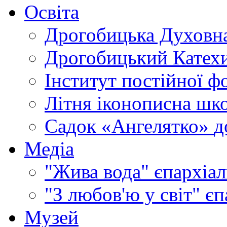
Освіта
Дрогобицька Духовна
Дрогобицький Катехи
Інститут постійної ф
Літня іконописна шк
Садок «Ангелятко»
д
Медіа
"Жива вода"
єпархіал
"З любов'ю у світ"
єп
Музей