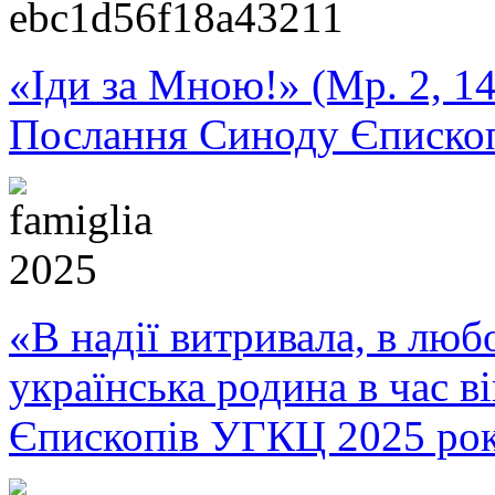
«Іди за Мною!» (Мр. 2, 14
Послання Синоду Єписко
«В надії витривала, в любо
українська родина в час 
Єпископів УГКЦ 2025 ро