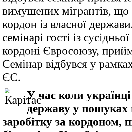
вимушених мігрантів, що 
кордон із власної держави
семінарі гості із сусіднь
кордоні Євросоюзу, прийм
Семінар відбувся у рамка
ЄС.
У час коли українц
державу у пошуках
заробітку за кордоном, 