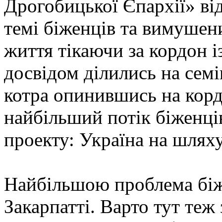
Дрогобицької Єпархії» ві
темі біженців та вимушен
життя тікаючи за кордон і
досвідом ділились на семін
котра опинившись на кор
найбільший потік біженці
проекту: Україна на шлях
Найбільшою проблема біже
Закарпатті. Варто тут теж