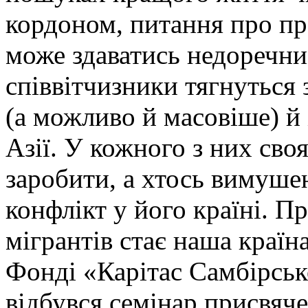
кордоном, питання про пр
може здаватись недоречни
співвітчизники тягнуться 
(а можливо й масовіше) й
Азії. У кожного з них сво
заробити, а хтось вимуше
конфлікт у його країні. П
мігрантів стає наша краї
Фонді «Карітас Самбірськ
відбувся семінар присвяче