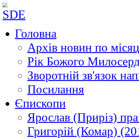
Головна
Архів новин
по місяц
Рік Божого Милосер
Зворотній зв'язок
нап
Посилання
Єпископи
Ярослав (Приріз)
пра
Григорій (Комар)
(20