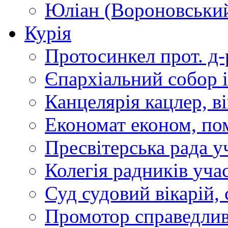
Юліан (Вороновськи
Курія
Протосинкел
прот. д
Єпархіальний собор
Канцелярія
кацлер, в
Економат
економ, по
Пресвітерська рада
у
Колегія радників
учас
Суд
судовий вікарій, с
Промотор справедлив