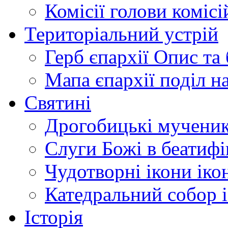
Комісії
голови комісі
Територіальний устрій
Герб єпархії
Опис та 
Мапа єпархії
поділ н
Святині
Дрогобицькі мучени
Слуги Божі
в беатиф
Чудотворні ікони
іко
Катедральний собор
Історія