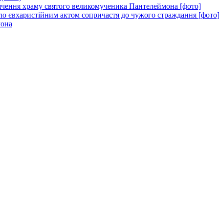
вячення храму святого великомученика Пантелеймона [фото]
ло євхаристійним актом сопричастя до чужого страждання [фото
мона