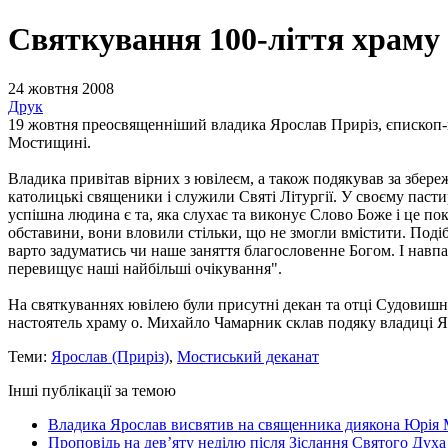
Святкування 100-ліття храму 
24 жовтня 2008
Друк
19 жовтня преосвященніший владика Ярослав Приріз, єпископ-по
Мостищині.
Владика привітав вірних з ювілеєм, а також подякував за збере
католицькі священики і служили Святі Літургії. У своєму пас
успішна людина є та, яка слухає та виконує Слово Боже і це п
обставини, вони вловили стільки, що не змогли вмістити. Поді
варто задуматись чи наше заняття благословенне Богом. І навпа
перевищує наші найбільші очікування".
На святкуваннях ювілею були присутні декан та отці Судовишн
настоятель храму о. Михайло Чамарник склав подяку владиці Яр
Теми:
Ярослав (Приріз)
,
Мостиський деканат
Інші публікації за темою
Владика Ярослав висвятив на священника диякона Юрія 
Проповідь на дев’яту неділю після Зіслання Святого Духа