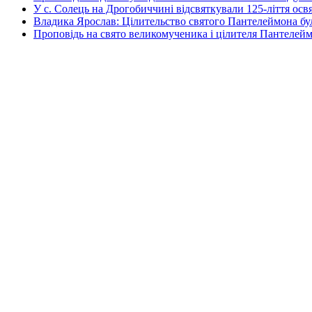
У с. Солець на Дрогобиччині відсвяткували 125-ліття ос
Владика Ярослав: Цілительство святого Пантелеймона бу
Проповідь на свято великомученика і цілителя Пантелей