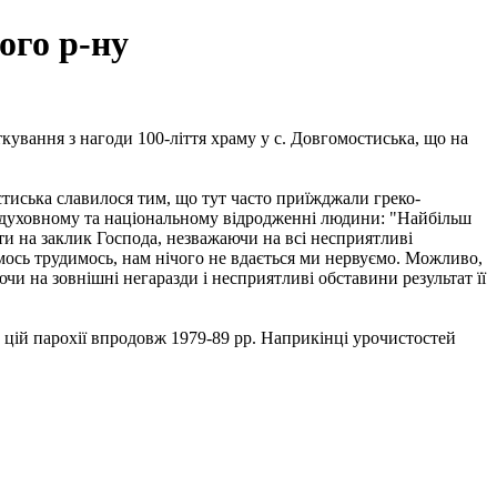
ого р-ну
ування з нагоди 100-ліття храму у с. Довгомостиська, що на
стиська славилося тим, що тут часто приїжджали греко-
у духовному та національному відродженні людини: "Найбільш
ти на заклик Господа, незважаючи на всі несприятливі
мось трудимось, нам нічого не вдається ми нервуємо. Можливо,
чи на зовнішні негаразди і несприятливі обставини результат її
 цій парохії впродовж 1979-89 рр. Наприкінці урочистостей