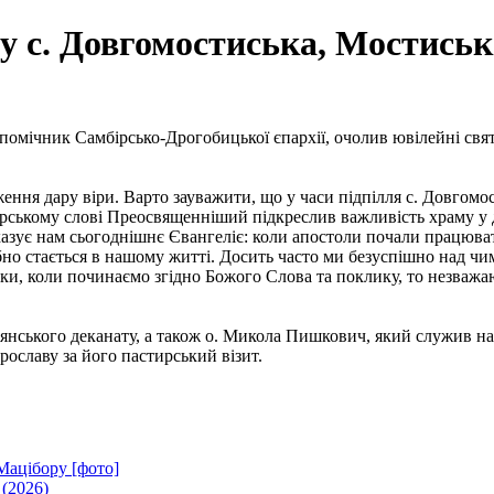
у с. Довгомостиська, Мостиськ
мічник Самбірсько-Дрогобицької єпархії, очолив ювілейні святк
ження дару віри. Варто зауважити, що у часи підпілля с. Довгомо
тирському слові Преосвященніший підкреслив важливість храму 
оказує нам сьогоднішнє Євангеліє: коли апостоли почали працюва
бно стається в нашому житті. Досить часто ми безуспішно над чи
ки, коли починаємо згідно Божого Слова та поклику, то незважаю
янського деканату, а також о. Микола Пишкович, який служив на
ославу за його пастирський візит.
Мацібору [фото]
 (2026)