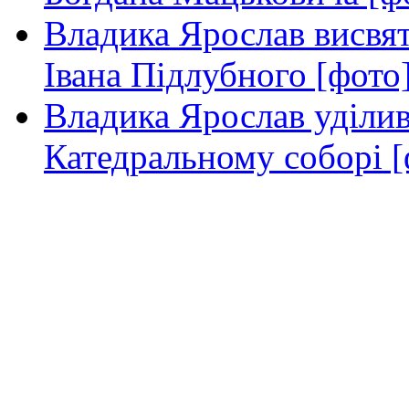
Владика Ярослав висвя
Івана Підлубного [фото
Владика Ярослав уділив
Катедральному соборі [