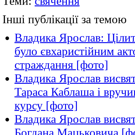
Теми:
свячення
Інші публікації за темою
Владика Ярослав: Ціли
було євхаристійним акт
страждання [фото]
Владика Ярослав висвя
Тараса Каблаша і вручи
курсу [фото]
Владика Ярослав висвя
Богдана Мацьковича [ф