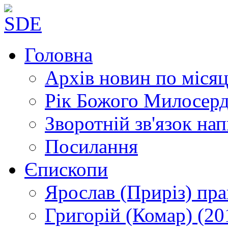
Головна
Архів новин
по місяц
Рік Божого Милосер
Зворотній зв'язок
нап
Посилання
Єпископи
Ярослав (Приріз)
пра
Григорій (Комар)
(20