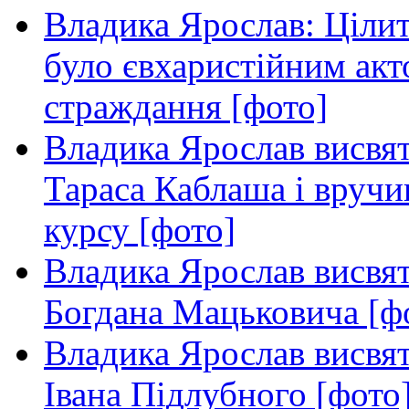
Владика Ярослав: Ціли
було євхаристійним акт
страждання [фото]
Владика Ярослав висвя
Тараса Каблаша і вручи
курсу [фото]
Владика Ярослав висвя
Богдана Мацьковича [ф
Владика Ярослав висвя
Івана Підлубного [фото