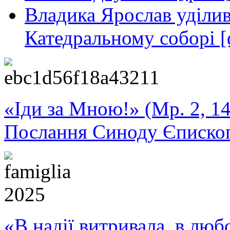
Владика Ярослав уділив
Катедральному соборі [
«Іди за Мною!» (Мр. 2, 14
Послання Синоду Єписко
«В надії витривала, в любо