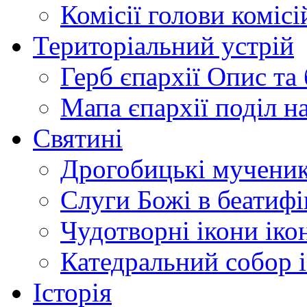
Комісії
голови комісі
Територіальний устрій
Герб єпархії
Опис та 
Мапа єпархії
поділ н
Святині
Дрогобицькі мучени
Слуги Божі
в беатиф
Чудотворні ікони
іко
Катедральний собор
Історія