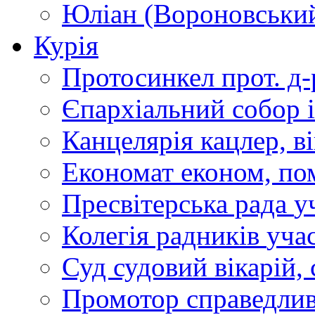
Юліан (Вороновськи
Курія
Протосинкел
прот. д
Єпархіальний собор
Канцелярія
кацлер, в
Економат
економ, по
Пресвітерська рада
у
Колегія радників
учас
Суд
судовий вікарій, с
Промотор справедлив