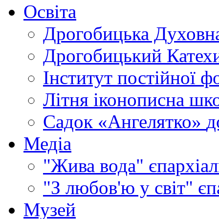
Освіта
Дрогобицька Духовна
Дрогобицький Катехи
Інститут постійної ф
Літня іконописна шк
Садок «Ангелятко»
д
Медіа
"Жива вода"
єпархіал
"З любов'ю у світ"
єп
Музей