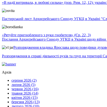
«В надії витривала, в любові сильна» (пор. Рим. 12, 12): укра
Пастирський лист Архиєрейського Синоду УГКЦ в Україні "Сло
«Рятуйте пригнобленого з руки гнобителя» (Єр. 22, 3)
Послання Архиєрейського Синоду УГКЦ в Україні щодо війни т
Розпорядження владика Ярослава щодо поведінки духовен
Розпорядження в справі діяльності рухів та груп на території 
Архів
серпня 2026 (2)
липня 2026 (5)
червня 2026 (16)
травня 2026 (14)
квітня 2026 (15)
березня 2026 (13)
лютого 2026 (10)