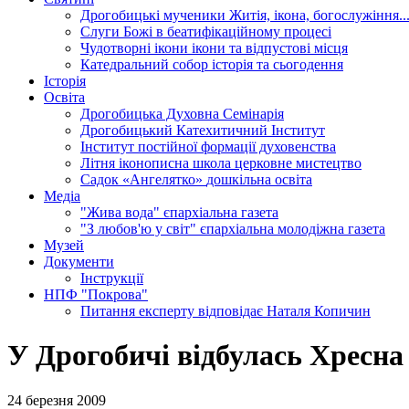
Дрогобицькі мученики
Житія, ікона, богослужіння..
Слуги Божі
в беатифікаційному процесі
Чудотворні ікони
ікони та відпустові місця
Катедральний собор
історія та сьогодення
Історія
Освіта
Дрогобицька Духовна Семінарія
Дрогобицький Катехитичний Інститут
Інститут постійної формації духовенства
Літня іконописна школа
церковне мистецтво
Садок «Ангелятко»
дошкільна освіта
Медіа
"Жива вода"
єпархіальна газета
"З любов'ю у світ"
єпархіальна молодіжна газета
Музей
Документи
Інструкції
НПФ "Покрова"
Питання експерту
відповідає Наталя Копичин
У Дрогобичі відбулась Хресна
24 березня 2009