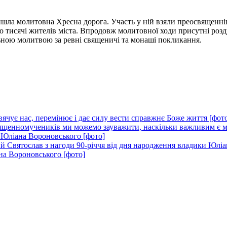
шла молитовна Хресна дорога. Участь у ній взяли преосвященн
ко тисячі жителів міста. Впродовж молитовної ходи присутні ро
ьною молитвою за ревні священичі та монаші покликання.
ячує нас, перемінює і дає силу вести справжнє Боже життя [фот
щенномучеників ми можемо зауважити, наскільки важливим є ма
 Юліана Вороновського [фото]
 Святослав з нагоди 90-річчя від дня народження владики Юліа
на Вороновського [фото]