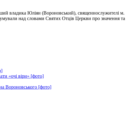
іший владика Юліян (Вороновський), священнослужителі м.
здумували над словами Святих Отців Церкви про значення та
о]
ти «очі віри» [фото]
на Вороновського [фото]