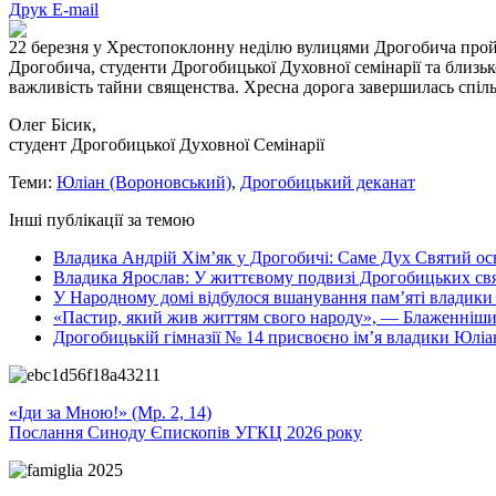
Друк
E-mail
22 березня у Хрестопоклонну неділю вулицями Дрогобича прой
Дрогобича, студенти Дрогобицької Духовної семінарії та близь
важливість тайни священства. Хресна дорога завершилась спіл
Олег Бісик,
студент Дрогобицької Духовної Семінарії
Теми:
Юліан (Вороновський)
,
Дрогобицький деканат
Інші публікації за темою
Владика Андрій Хім’як у Дрогобичі: Саме Дух Святий осв
Владика Ярослав: У життєвому подвизі Дрогобицьких свя
У Народному домі відбулося вшанування пам’яті владики
«Пастир, який жив життям свого народу», — Блаженніший
Дрогобицькій гімназії № 14 присвоєно імʼя владики Юліа
«Іди за Мною!» (Мр. 2, 14)
Послання Синоду Єпископів УГКЦ 2026 року