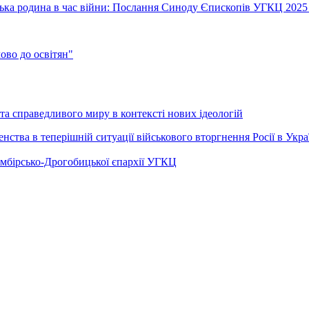
їнська родина в час війни: Послання Синоду Єпископів УГКЦ 2025
во до освітян"
а справедливого миру в контексті нових ідеологій
ства в теперішній ситуації військового вторгнення Росії в Укра
Самбірсько-Дрогобицької єпархії УГКЦ