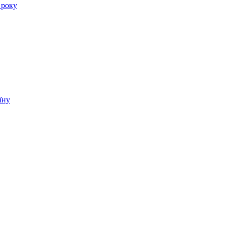
 року
їну