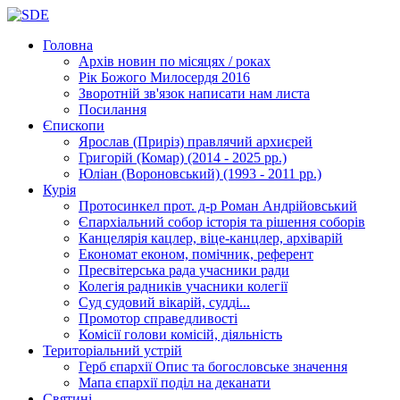
Головна
Архів новин
по місяцях / роках
Рік Божого Милосердя
2016
Зворотній зв'язок
написати нам листа
Посилання
Єпископи
Ярослав (Приріз)
правлячий архиєрей
Григорій (Комар)
(2014 - 2025 рр.)
Юліан (Вороновський)
(1993 - 2011 рр.)
Курія
Протосинкел
прот. д-р Роман Андрійовський
Єпархіальний собор
історія та рішення соборів
Канцелярія
кацлер, віце-канцлер, архіварій
Економат
економ, помічник, референт
Пресвітерська рада
учасники ради
Колегія радників
учасники колегії
Суд
судовий вікарій, судді...
Промотор справедливості
Комісії
голови комісій, діяльність
Територіальний устрій
Герб єпархії
Опис та богословське значення
Мапа єпархії
поділ на деканати
Святині