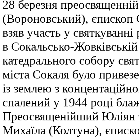
28 березня преосвященні
(Вороновський), єпископ
взяв участь у святкуванн
в Сокальсько-Жовківській 
катедрального собору свят
міста Сокаля було привез
із землею з концентаційно
спалений у 1944 році бла
Преосвященійший Юліян т
Михаїла (Колтуна), єписк