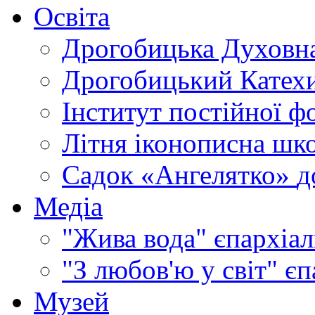
Освіта
Дрогобицька Духовна
Дрогобицький Катехи
Інститут постійної ф
Літня іконописна шк
Садок «Ангелятко»
д
Медіа
"Жива вода"
єпархіал
"З любов'ю у світ"
єп
Музей