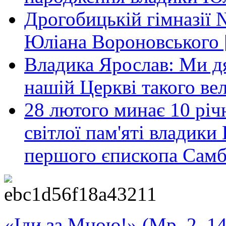
Дрогобицькій гімназії 
Юліана Вороновського 
Владика Ярослав: Ми дя
нашій Церкві такого ве
28 лютого минає 10 річ
світлої пам'яті владик
першого єпископа Самб
«Іди за Мною!» (Мр. 2, 14