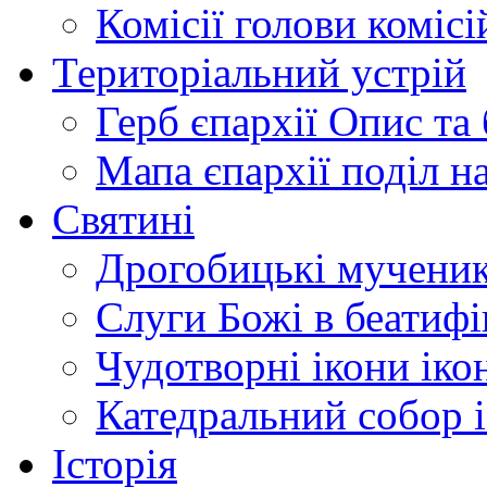
Комісії
голови комісі
Територіальний устрій
Герб єпархії
Опис та 
Мапа єпархії
поділ н
Святині
Дрогобицькі мучени
Слуги Божі
в беатиф
Чудотворні ікони
іко
Катедральний собор
Історія