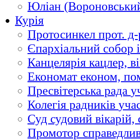
Юліан (Вороновськи
Курія
Протосинкел
прот. д
Єпархіальний собор
Канцелярія
кацлер, в
Економат
економ, по
Пресвітерська рада
у
Колегія радників
учас
Суд
судовий вікарій, с
Промотор справедлив