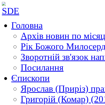
Головна
Архів новин
по місяц
Рік Божого Милосер
Зворотній зв'язок
нап
Посилання
Єпископи
Ярослав (Приріз)
пра
Григорій (Комар)
(20