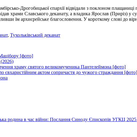
мбірсько-Дрогобицької єпархії відвідали з поклоном плащаниці 
дав храми Славського деканату, а владика Ярослав (Приріз) у су
діливши їм архиєрейське благословення. У короткому слові до ві
анат
,
Тухольківський деканат
Мацібору [фото]
 (2026)
вячення храму святого великомученика Пантелеймона [фото]
ло євхаристійним актом сопричастя до чужого страждання [фото
мона
їнська родина в час війни: Послання Синоду Єпископів УГКЦ 2025