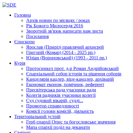
Головна
Архів новин
по місяцях / роках
Рік Божого Милосердя
2016
Зворотній зв'язок
написати нам листа
Посилання
Єпископи
Ярослав (Приріз)
правлячий архиєрей
Григорій (Комар)
(2014 - 2025 рр.)
Юліан (Вороновський)
(1993 - 2011 рр.)
Курія
Протосинкел
прот. д-р Роман Андрійовський
Єпархіальний собор
історія та рішення соборів
Канцелярія
кацлер, віце-канцлер, архіварій
Економат
економ, помічник, референт
Пресвітерська рада
учасники ради
Колегія радників
учасники колегії
Суд
судовий вікарій, судді...
Промотор справедливості
Комісії
голови комісій, діяльність
Територіальний устрій
Герб єпархії
Опис та богословське значення
Мапа єпархії
поділ на деканати
Святині