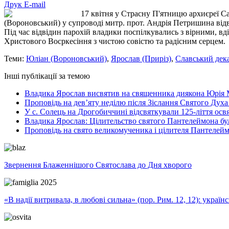
Друк
E-mail
17 квітня у Страсну П'ятницю архиєреї Са
(Вороновський) у супроводі митр. прот. Андрія Петришина відві
Під час відвідин парохій владики поспілкувались з вірними, в
Христового Восркесіння з чистою совістю та радісним серцем.
Теми:
Юліан (Вороновський)
,
Ярослав (Приріз)
,
Славський дек
Інші публікації за темою
Владика Ярослав висвятив на священника диякона Юрія 
Проповідь на дев’яту неділю після Зіслання Святого Духа
У с. Солець на Дрогобиччині відсвяткували 125-ліття ос
Владика Ярослав: Цілительство святого Пантелеймона бу
Проповідь на свято великомученика і цілителя Пантелей
Звернення Блаженнішого Святослава до Дня хворого
«В надії витривала, в любові сильна» (пор. Рим. 12, 12): укра