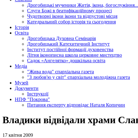
Дрогобицькі мученики
Житія, ікона, богослужіння..
Слуги Божі
в беатифікаційному процесі
Чудотворні ікони
ікони та відпустові місця
Катедральний собор
історія та сьогодення
Історія
Освіта
Дрогобицька Духовна Семінарія
Дрогобицький Катехитичний Інститут
Інститут постійної формації духовенства
Літня іконописна школа
церковне мистецтво
Садок «Ангелятко»
дошкільна освіта
Медіа
"Жива вода"
єпархіальна газета
"З любов'ю у світ"
єпархіальна молодіжна газета
Музей
Документи
Інструкції
НПФ "Покрова"
Питання експерту
відповідає Наталя Копичин
Владики відвідали храми Слав
17 квітня 2009