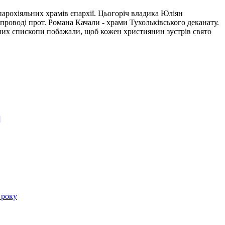
парохіяльних храмів єпархії. Цьогоріч владика Юліян
проводі прот. Романа Качали - храми Тухольківського деканату.
рних єпископи побажали, щоб кожен християнин зустрів свято
]
 року