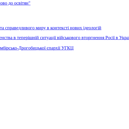
во до освітян"
а справедливого миру в контексті нових ідеологій
ства в теперішній ситуації військового вторгнення Росії в Укра
Самбірсько-Дрогобицької єпархії УГКЦ