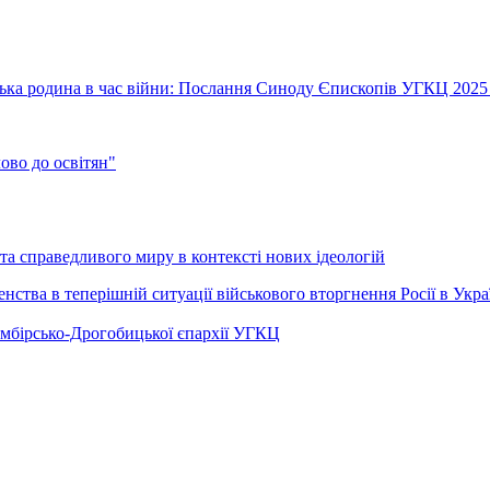
їнська родина в час війни: Послання Синоду Єпископів УГКЦ 2025
во до освітян"
а справедливого миру в контексті нових ідеологій
ства в теперішній ситуації військового вторгнення Росії в Укра
Самбірсько-Дрогобицької єпархії УГКЦ