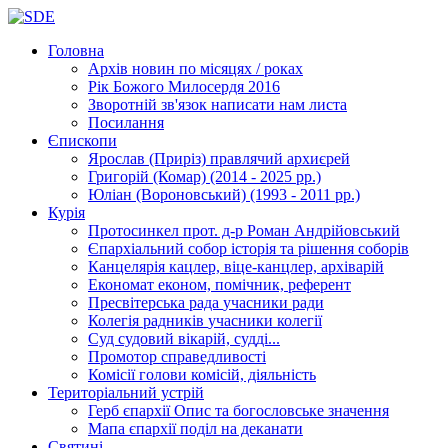
Головна
Архів новин
по місяцях / роках
Рік Божого Милосердя
2016
Зворотній зв'язок
написати нам листа
Посилання
Єпископи
Ярослав (Приріз)
правлячий архиєрей
Григорій (Комар)
(2014 - 2025 рр.)
Юліан (Вороновський)
(1993 - 2011 рр.)
Курія
Протосинкел
прот. д-р Роман Андрійовський
Єпархіальний собор
історія та рішення соборів
Канцелярія
кацлер, віце-канцлер, архіварій
Економат
економ, помічник, референт
Пресвітерська рада
учасники ради
Колегія радників
учасники колегії
Суд
судовий вікарій, судді...
Промотор справедливості
Комісії
голови комісій, діяльність
Територіальний устрій
Герб єпархії
Опис та богословське значення
Мапа єпархії
поділ на деканати
Святині