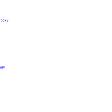
 року
їну