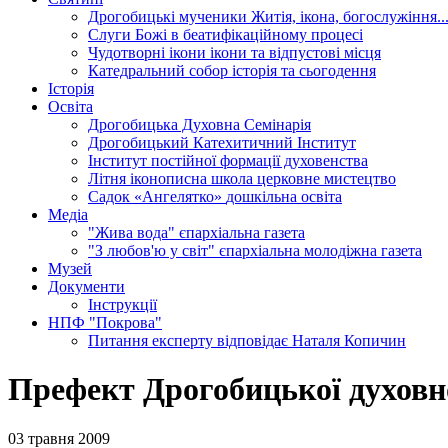
Дрогобицькі мученики
Житія, ікона, богослужіння..
Слуги Божі
в беатифікаційному процесі
Чудотворні ікони
ікони та відпустові місця
Катедральний собор
історія та сьогодення
Історія
Освіта
Дрогобицька Духовна Семінарія
Дрогобицький Катехитичний Інститут
Інститут постійної формації духовенства
Літня іконописна школа
церковне мистецтво
Садок «Ангелятко»
дошкільна освіта
Медіа
"Жива вода"
єпархіальна газета
"З любов'ю у світ"
єпархіальна молодіжна газета
Музей
Документи
Інструкції
НПФ "Покрова"
Питання експерту
відповідає Наталя Копичин
Префект Дрогобицької духовно
03 травня 2009