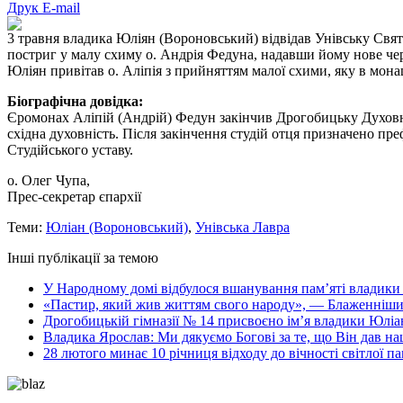
Друк
E-mail
3 травня владика Юліян (Вороновський) відвідав Унівську Свят
постриг у малу схиму о. Андрія Федуна, надавши йому нове черне
Юліян привітав о. Аліпія з прийняттям малої схими, яку в мона
Біографічна довідка:
Єромонах Аліпій (Андрій) Федун закінчив Дрогобицьку Духовну 
східна духовність. Після закінчення студій отця призначено пр
Студійського уставу.
о. Олег Чупа,
Прес-секретар єпархії
Теми:
Юліан (Вороновський)
,
Унівська Лавра
Інші публікації за темою
У Народному домі відбулося вшанування пам’яті владики
«Пастир, який жив життям свого народу», — Блаженніший
Дрогобицькій гімназії № 14 присвоєно імʼя владики Юліа
Владика Ярослав: Ми дякуємо Богові за те, що Він дав на
28 лютого минає 10 річниця відходу до вічності світлої 