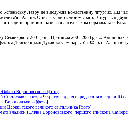
о-Успеньську Лавру, де відслужив Божественну літургію. Під ча
че ім'я - Аліпій. Опісля, згідно з чином Святої Літургії, відбу
шій традиції прийнято називати ангельським образом, та о. Вітал
Семінарію у 2001 році. Протягом 2001-2003 рр. о. Аліпій навча
ефектом Дрогобицької Духовної Семінарії. У 2005 р. о. Аліпій в
 Юліана Вороновського [фото]
 Святослав з нагоди 90-річчя від дня народження владики Юліа
на Вороновського [фото]
шій Церкві такого великого світильника [фото]
пам'яті владики Юліяна Вороновського, першого єпископа Самбірс