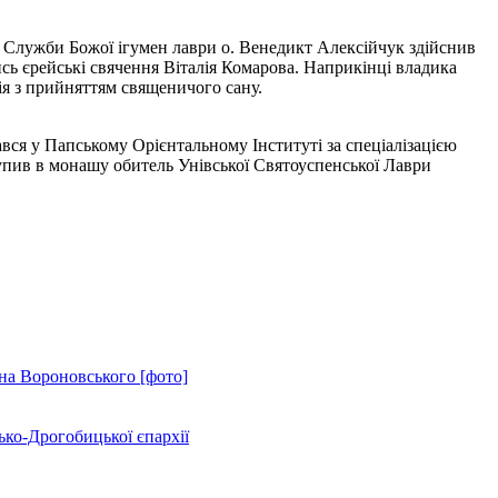
с Служби Божої ігумен лаври о. Венедикт Алексійчук здійснив
лись єрейські свячення Віталія Комарова. Наприкінці владика
ія з прийняттям священичого сану.
вся у Папському Орієнтальному Інституті за спеціалізацією
ступив в монашу обитель Унівської Святоуспенської Лаври
на Вороновського [фото]
ько-Дрогобицької єпархії