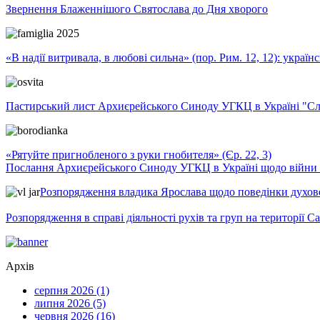
Звернення Блаженнішого Святослава до Дня хворого
«В надії витривала, в любові сильна» (пор. Рим. 12, 12): укра
Пастирський лист Архиєрейського Синоду УГКЦ в Україні "Сло
«Рятуйте пригнобленого з руки гнобителя» (Єр. 22, 3)
Послання Архиєрейського Синоду УГКЦ в Україні щодо війни т
Розпорядження владика Ярослава щодо поведінки духовен
Розпорядження в справі діяльності рухів та груп на території 
Архів
серпня 2026 (1)
липня 2026 (5)
червня 2026 (16)