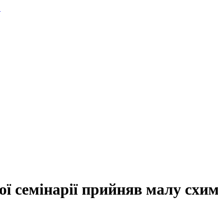
.
ї семінарії прийняв малу схи