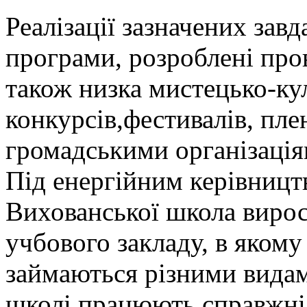
Реалізації зазначених зав
програми, розроблені про
також низка мистецько-кул
конкурсів,фестивалів, плен
громадськими організація
Під енергійним керівницт
Вихованської школа вирос
учбового закладу, в якому
займаються різними видам
школі працюють справжні е