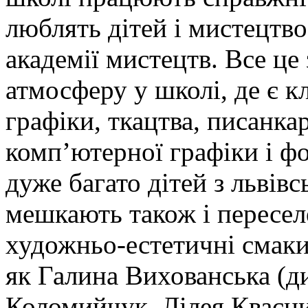
люблять дітей і мистецтво
академії мистецтв. Все це
атмосферу у школі, де є к
графіки, ткацтва, писанка
комп’ютерної графіки і ф
дуже багато дітей з львівс
мешкають також і пересе
художньо-естетичні смаки 
як Галина Вихованська (д
Коломийчук, Лілея Квасни