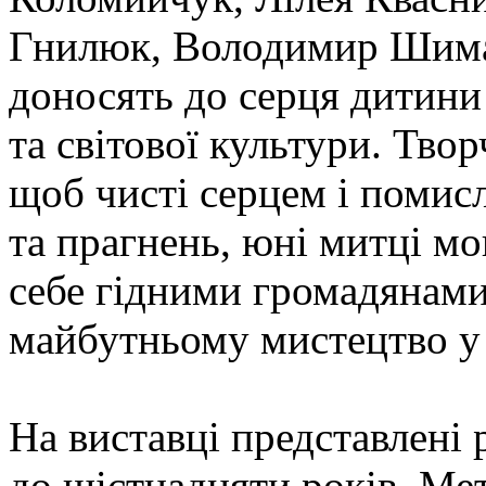
Гнилюк, Володимир Шимаю
доносять до серця дитини
та світової культури. Тво
щоб чисті серцем і помисл
та прагнень, юні митці мо
себе гідними громадянами
майбутньому мистецтво у 
На виставці представлені 
до шістнадцяти років. Ме