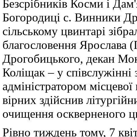
Безсрібників Косми і Дам'
Богородиці с. Винники Д
сільському цвинтарі зібра
благословення Ярослава (
Дрогобицького, декан Мо
Коліщак – у співслужінні 
адміністратором місцевої 
вірних здійснив літургій
очищення оскверненого ц
Рівно тиждень тому, 7 кв