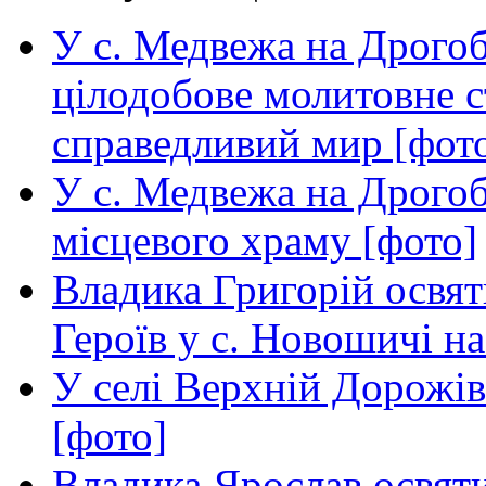
У с. Медвежа на Дрогоб
цілодобове молитовне с
справедливий мир [фот
У с. Медвежа на Дрогоб
місцевого храму [фото]
Владика Григорій освят
Героїв у с. Новошичі н
У селі Верхній Дорожів
[фото]
Владика Ярослав освяти