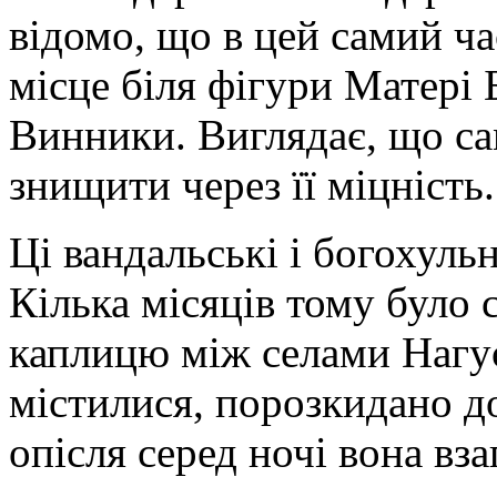
відомо, що в цей самий ч
місце біля фігури Матері 
Винники. Виглядає, що са
знищити через її міцність.
Ці вандальські і богохуль
Кілька місяців тому бул
каплицю між селами Нагує
містилися, порозкидано д
опісля серед ночі вона взаг