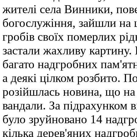
жителі села Винники, пов
богослужіння, зайшли на 
гробів своїх померлих рід
застали жахливу картину.
багато надгробних пам'ятн
а деякі цілком розбито. По
розійшлась новина, що на
вандали. За підрахунком в
було зруйновано 14 надгр
кілька дерев'яних надгроб