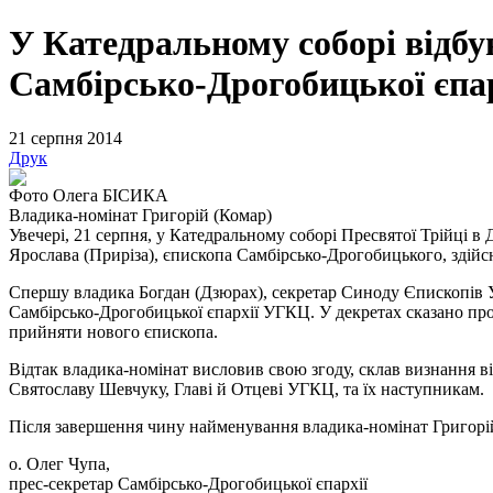
У Катедральному соборі відб
Самбірсько-Дрогобицької єпар
21 серпня 2014
Друк
Фото Олега БІСИКА
Владика-номінат Григорій (Комар)
Увечері, 21 серпня, у Катедральному соборі Пресвятої Трійці 
Ярослава (Приріза), єпископа Самбірсько-Дрогобицького, здій
Спершу владика Богдан (Дзюрах), секретар Синоду Єпископів
Самбірсько-Дрогобицької єпархії УГКЦ. У декретах сказано пр
прийняти нового єпископа.
Відтак владика-номінат висловив свою згоду, склав визнання в
Святославу Шевчуку, Главі й Отцеві УГКЦ, та їх наступникам.
Після завершення чину найменування владика-номінат Григорій
о. Олег Чупа,
прес-секретар Самбірсько-Дрогобицької єпархії