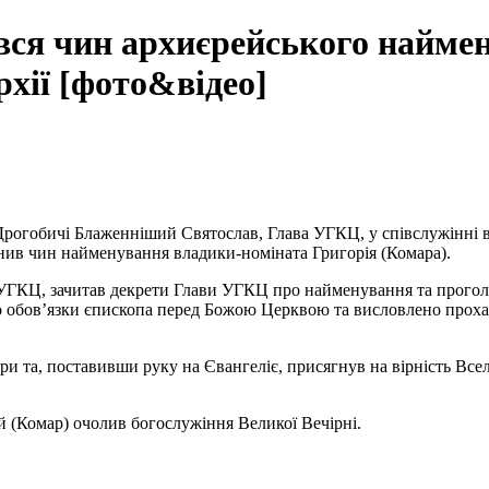
увся чин архиєрейського найме
хії [фото&відео]
в Дрогобичі Блаженніший Святослав, Глава УГКЦ, у співслужінні 
снив чин найменування владики-номіната Григорія (Комара).
 УГКЦ, зачитав декрети Глави УГКЦ про найменування та прого
о обов’язки єпископа перед Божою Церквою та висловлено проха
іри та, поставивши руку на Євангеліє, присягнув на вірність В
 (Комар) очолив богослужіння Великої Вечірні.