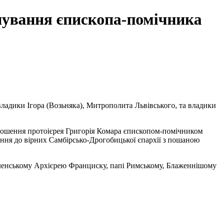
нування єпископа-помічника
владики Ігора (Возьняка), Митрополита Львівського, та владики
лошення протоієрея Григорія Комара єпископом-помічником
ння до вірних Самбірсько-Дрогобицької єпархії з пошаною
селенському Архієрею Франциску, папі Римському, Блаженнішому