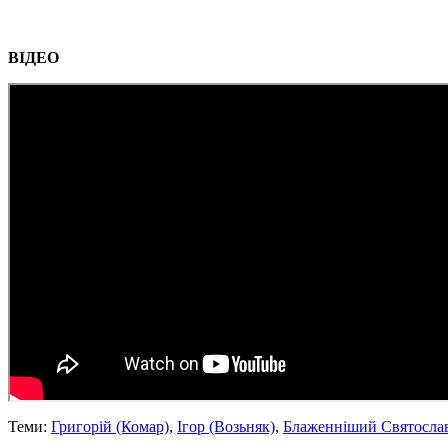
ВІДЕО
Теми:
Григорій (Комар)
,
Ігор (Возьняк)
,
Блаженніший Святосла