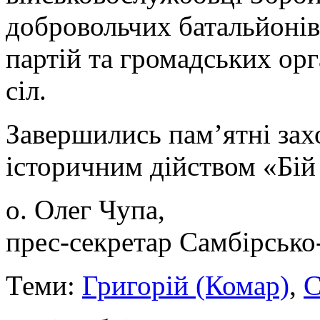
добровольчих батальйонів
партій та громадських орг
сіл.
Завершились пам’ятні зах
історичним дійством «Бій 
о. Олег Чупа,
прес-секретар Самбірсько
Теми:
Григорій (Комар)
,
С