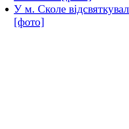
У м. Сколе відсвяткува
[фото]