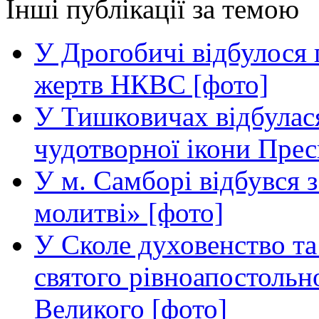
Інші публікації за темою
У Дрогобичі відбулося 
жертв НКВС [фото]
У Тишковичах відбулас
чудотворної ікони Прес
У м. Самборі відбувся з
молитві» [фото]
У Сколе духовенство та 
святого рівноапостоль
Великого [фото]