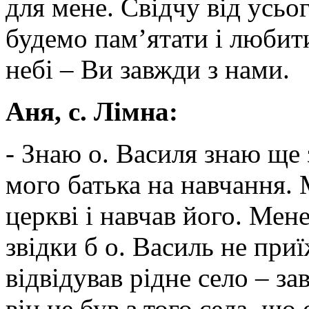
для мене. Свідчу від усьо
будемо пам’ятати і любити
небі – Ви завжди з нами.
Аня, с. Лімна:
- Знаю о. Василя знаю ще 
мого батька на навчання. 
церкві і навчав його. Мен
звідки б о. Василь не приї
відвідував рідне село – за
він не був з того села, що 