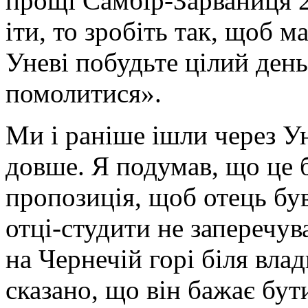
прощі Самбір-Зарваниця 2
іти, то зробіть так, щоб 
Уневі побудьте цілий день
помолитися».
Ми і раніше ішли через Ун
довше. Я подумав, що це б
пропозиція, щоб отець бу
отці-студити не заперечу
на Чернечій горі біля вла
сказано, що він бажає бут