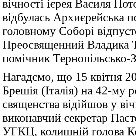
вічності ієрея Василя Пот
відбулась Архиєрейська по
головному Соборі відпуст
Преосвященний Владика Т
помічник Тернопільсько-
Нагадємо, що 15 квітня 20
Брешія (Італія) на 42-му 
священства відійшов у віч
виконавчий секретар Паст
УГКЦ, колишній голова Ко