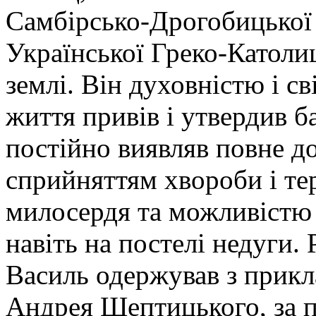
Самбірсько-Дрогобицької 
Української Греко-Католиц
землі. Він духовністю і с
життя привів і утвердив б
постійно виявляв повне до
сприйняттям хвороби і те
милосердя та можливістю 
навіть на постелі недуги.
Василь одержував з прик
Андрея Шептицького, за п