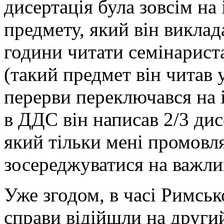
дисертація була зовсім на
предмету, який він виклада
години читати семінарист
(такий предмет він читав у
перерви переключався на і
в ДДС він написав 2/3 ди
який тільки мені промовля
зосереджуватися на важли
Уже згодом, в часі Римськ
справи відійшли на другий