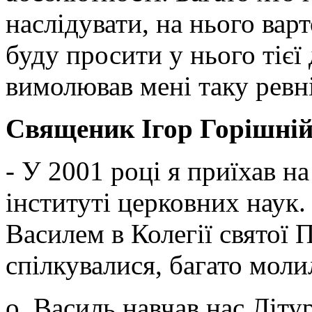
наслідувати, на нього вар
буду просити у нього тієї
вимолював мені таку ревн
Священик Ігор Горішній
- У 2001 році я приїхав н
інституті церковних наук.
Василем в Колегії святої 
спілкувалися, багато моли
о. Василь навчав нас Літур