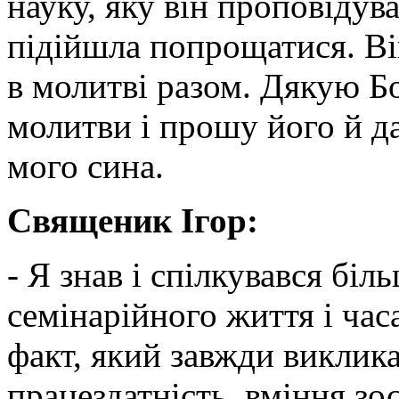
науку, яку він проповідува
підійшла попрощатися. Ві
в молитві разом. Дякую Бог
молитви і прошу його й дал
мого сина.
Священик Ігор:
- Я знав і спілкувався біл
семінарійного життя і ча
факт, який завжди виклика
працездатність, вміння зо