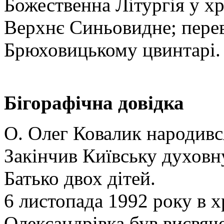
Божественна Літургія у хр
Верхнє Синьовидне; перев
Брюховицькому цвинтарі.
Бігорафічна довідка
О. Олег Ковалик народивс
Закінчив Київську духовн
Батько двох дітей.
6 листопада 1992 року в х
Олександрівка був висвяч