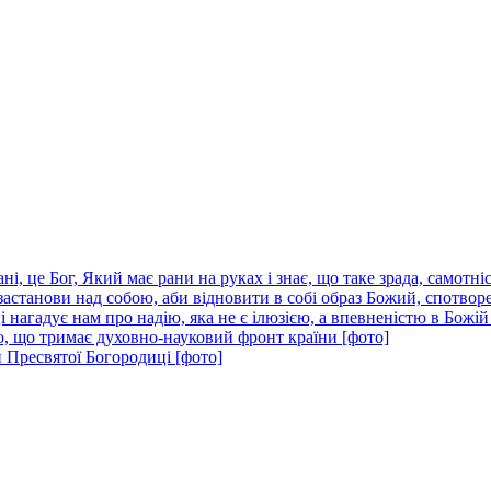
і, це Бог, Який має рани на руках і знає, що таке зрада, самотніс
застанови над собою, аби відновити в собі образ Божий, спотвор
нагадує нам про надію, яка не є ілюзією, а впевненістю в Божій
ю, що тримає духовно-науковий фронт країни [фото]
 Пресвятої Богородиці [фото]