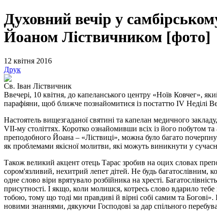
Духовний вечір у самбірсько
Йоаном Ліствичником [фото]
12 квітня 2016
Друк
Св. Іван Ліствичник
Ввечері, 10 квітня, до капеланського центру «Ноїв Ковчег», як
парафіяни, щоб ближче познайомитися із постаттю IV Неділі 
Настоятель вищезгаданої святині та капелан медичного закладу,
VII-му століттях. Коротко ознайомивши всіх із його побутом т
преподобного Йоана – «Ліствиці», можна було багато почерпнут
як проблемами якісної молитви, які можуть виникнути у сучасн
Також великий акцент отець Тарас зробив на оцих словах преп
сором'язливий, нехитрий лепет дітей. Не будь багатослівним, 
одне слово віри врятувало розбійника на хресті. Багатослівніст
присутності. І якщо, коли молишся, котресь слово вдарило тебе
тобою, тому що тоді ми правдиві й вірні собі самим та Богові». 
новими знаннями, дякуючи Господові за дар спільного перебува