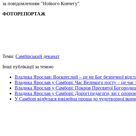
за повідомленням "Ноївого Ковчегу"
ФОТОРЕПОРТАЖ
Теми:
Самбірський деканат
Інші публікації за темою
Владика Ярослав: Воскреслий – це не Бог безпечної відстан
Владика Ярослав у Самборі: Час Великого посту – це час 
Владика Ярослав у Самборі: Покров Пресвятої Богородиці 
Владика Ярослав у Самборі: Дорогі педагоги, ви є опоро
У Самборі відбулася ювілейна проща до чудотворної ікони