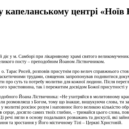
му капеланському центрі «Ноїв
ий діє у м. Самборі при лікарняному храмі святого великомученик
Великого посту – преподобним Йоаном Ліствичником.
 о. Тарас Рисей, розповів присутнім про велич справжнього стов
а аскетичними трудами, священик запропонував подивитися докум
и про суть та потребу молитви для кожної людини. Після перегля
ого християнина, так і пережитим досвідом Божої присутності у
одобного Йоана Ліствичника: «Не ухитряйся в молитовному крас
коли розмовляєш з Богом, тому що інакше, вишукуючи слова, ти з
ь у молитві розсіює розум і наповнює його великою кількістю обр
 в серце, досягло самих твоїх глибин, – тримайся цього слова, по
Ці речі лягли в основу подальших розважань та дискусії, які зайн
ння та зростання у Його містичному Тілі – Церкві Христовій.