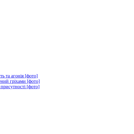
ть та агонія [фото]
ений гріхами [фото]
 присутності [фото]