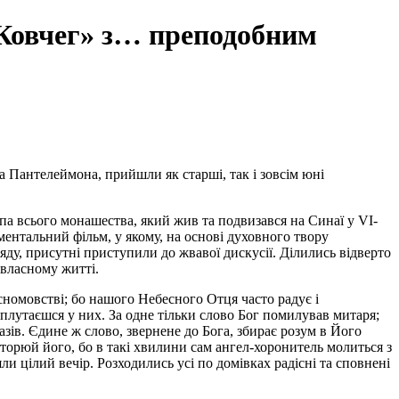
 Ковчег» з… преподобним
а Пантелеймона, прийшли як старші, так і зовсім юні
па всього монашества, який жив та подвизався на Синаї у VI-
ентальний фільм, у якому, на основі духовного твору
ду, присутні приступили до жвавої дискусії. Ділились відверто
 власному житті.
номовстві; бо нашого Небесного Отця часто радує і
аплутаєшся у них. За одне тільки слово Бог помилував митаря;
азів. Єдине ж слово, звернене до Бога, збирає розум в Його
вторюй його, бо в такі хвилини сам ангел-хоронитель молиться з
яли цілий вечір. Розходились усі по домівках радісні та сповнені