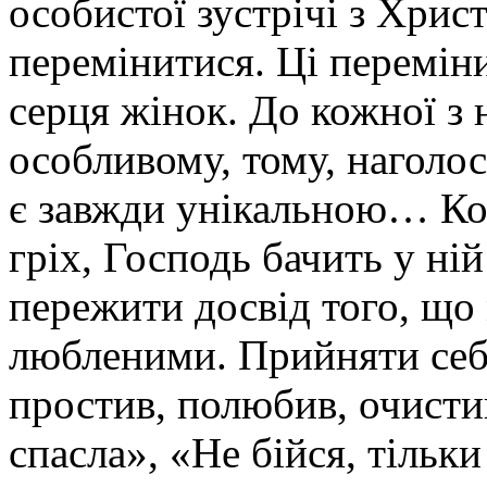
особистої зустрічі з Хрис
перемінитися. Ці переміни
серця жінок. До кожної з 
особливому, тому, наголо
є завжди унікальною… Кол
гріх, Господь бачить у ні
пережити досвід того, що
любленими. Прийняти себе
простив, полюбив, очистив
спасла», «Не бійся, тільк