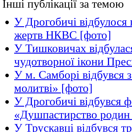
Інші публікації за темою
У Дрогобичі відбулося 
жертв НКВС [фото]
У Тишковичах відбулас
чудотворної ікони Прес
У м. Самборі відбувся з
молитві» [фото]
У Дрогобичі відбувся 
«Душпастирство родин в
У Трускавці відбувся т