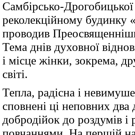
Самбірсько-Дрогобицької 
реколекційному будинку «
проводив Преосвященніш
Тема днів духовної відно
і місце жінки, зокрема, 
світі.
Тепла, радісна і невимуш
сповнені ці неповних два 
добродійок до роздумів і
повчаннями. На першій н