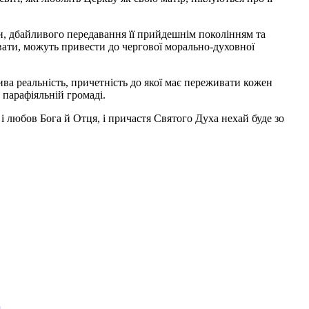
и, дбайливого передавання її прийдешнім поколінням та
гувати, можуть привести до чергової морально-духовної
ва реальність, причетність до якої має переживати кожен
 парафіяльній громаді.
і любов Бога й Отця, і причастя Святого Духа нехай буде зо