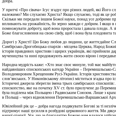
добра.
У притчі «Про сівача» Ісус згадує про різних людей, які Його с
належимо? Ми слухаємо Христа? Якщо слухаємо, тоді як це роби
Скільки ми передали іншим Божої науки, понад усе добрими прикл
впливають на урожайність, бо зерно завжди є добрим. І якщо в 
помножувати доброту, щоб вона проростала і давала плоди. А з
Боже благословення на свою сівбу, щоб і вона була плодовита т
Дорогі у Христі! Цю Божу любов до людини, це життєдайне Слов
Самбірсько-Дрогобицька єпархія - місцева Церква, Народ Божий
історія правдивих християн і щирих українців, які прийняли дар
мучеництва та нині продовжують жити своєю вірою і передавати
Народна мудрість каже: «Хто знає своє минуле, той має майбутн
найдавніших єпископських катедр України – Перемишльсько-Самб
Володимировим Хрещенням Русі-України. Історія християнства н
слов’янських. У Никонівському літописі міститься згадка про іс
Історичні джерела зберегли імена трьох самбірських єпископів: А
єпископство, яке на початку XV ст. було прилучене до Перемиш
була поділена між Польщею і Радянським Союзом. Лише з крах
в Польщі – через відновлення Перемишльсько-Варшавської Архиєп
Ювілейний рік це – добра нагода подякувати Богові за ті незліч
підтримує наші зусилля в розбудові церковного життя. Ми дяку
нашої єпархії. Усе, що за благодаттю Божою нам вдалося здійсн