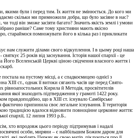
и, якими були і перед тим. Їх життя не змінюється. До кого ми
даємо скільки ми примножили добра, що було засіяне в нас?
и тоді він зможе засіяти багато? Значить якість землі і умови
о зібрано раніше? Саме тому християни мають якісно
бро, стараймося помножувати його в кілька раз і прикликати
ує нам служити ділами свого відкуплення. І в цьому році наша
яткує 25 років від заснування. Історія нашої єпархії - це
 та Його Вселенській Церкві ціною свідчення власного життя і
скарб.
 постала на пустому місці, а є спадкоємицею однієї з
ХІІІ ст., однак її витоки сягають часів ще перед Свято-
их рівноапостольних Кирила й Методія, просвітителів
вання якої знаходить підтвердження у грамоті 1422 року.
лком правдоподібно, що в XIII ст. існувало Самбірське
 фактично припинила своє легальне існування. Її територія
кою традицією вдалося відновити повноцінне церковне життя:
ої єпархії, 12 липня 1993 р.Б..
всім, хто впродовж цього періоду підтримував і надалі
опосвячені особи, миряни – є найбільшим Божим даром для
іті, які люблять Церкву як свою матір, піклуються про її