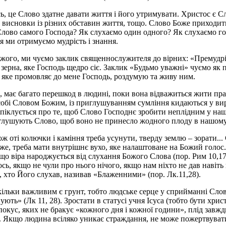
ось, це Слово здатне давати життя і його утримувати. Христос є 
, висновки із різних обставин життя, тощо. Слово Боже приходить
 Слово самого Господа? Як слухаємо один одного? Як слухаємо г
я ми отримуємо мудрість і знання.
ожого, ми чуємо заклик священнослужителя до вірних: «Премудрі
рна, яке Господь щедро сіє. Заклик «Будьмо уважні» чуємо як п
 яке промовляє до мене Господь, роздумую та живу ним.
має багато перешкод в людині, поки вона відважиться жити пра
собі Словом Божим, із приглушуванням сумління кидаються у ви
піклується про те, щоб Слово Господнє зробити неплідним у наш
заглушують Слово, щоб воно не принесло жодного плоду в нашому
 оті колючки і каміння треба усунути, тверду землю – зорати...
е, треба мати внутрішнє вухо, яке налаштоване на Божий голос. «В
, що віра народжується від слухання Божого Слова (пор. Рим 10,1
сь, якщо не чули про нього нічого, якщо нам ніхто не дав навіть 
, хто Його слухав, називав «Блаженними» (пор. Лк.11,28).
ки важливим є грунт, тобто людське серце у сприйманні Слова 
ють» (Лк 11, 28). Зростати в статусі учня Ісуса (тобто бути хри
покус, яких не бракує «кожного дня і кожної години», плід завжд
я. Якщо людина всіляко уникає страждання, не може пожертвува