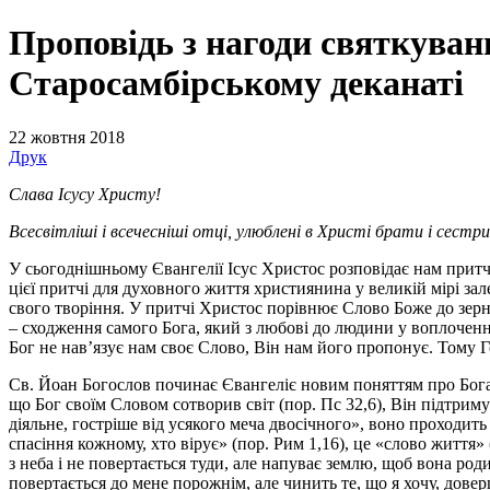
Проповідь з нагоди святкуван
Старосамбірському деканаті
22 жовтня 2018
Друк
Слава Ісусу Христу!
Всесвітліші і всечесніші отці, улюблені в Христі брати і сестри
У сьогоднішньому Євангелії Ісус Христос розповідає нам притчу 
цієї притчі для духовного життя християнина у великій мірі за
свого творіння. У притчі Христос порівнює Слово Боже до зерн
– сходження самого Бога, який з любові до людини у воплоченні с
Бог не нав’язує нам своє Слово, Він нам його пропонує. Тому Г
Св. Йоан Богослов починає Євангеліє новим поняттям про Бога, 
що Бог своїм Словом сотворив світ (пор. Пс 32,6), Він підтримує
діяльне, гостріше від усякого меча двосічного», воно проходить 
спасіння кожному, хто вірує» (пор. Рим 1,16), це «слово життя»
з неба і не повертається туди, але напуває землю, щоб вона родила
повертається до мене порожнім, але чинить те, що я хочу, довершу