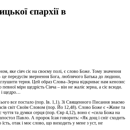
цької єпархії в
ом, яке сіяч сіє на своєму полі, є слово Боже. Тому значення
– це передусім звернення Бога, люблячого Батька до людини,
заглушити терня. Цей образ Слова–Зерна відкриває нам кенозис
певної міри щедрість Сіяча – він не жаліє зерна, а сіє всюди.
ь і щедро…
ого все постало (пор. Ів. 1,1). Зі Священного Писання знаємо
часів світ Своїм Словом (пор. Йо 12,48). Слово Боже є «Живе та
є чуття та думки серця (пор. Євр 4,12), воно є «сила Божа на
 апостол Павло. А пророк Ісая говорить: «Як дощ і сніг сходить
 їсть, отак і моє слово, що виходить у мене з уст, не