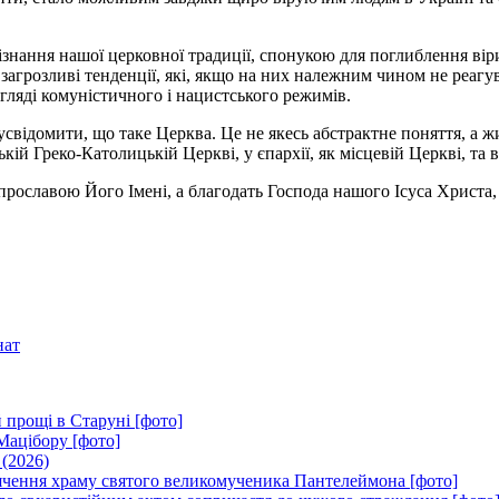
ізнання нашої церковної традиції, спонукою для поглиблення вір
ові загрозливі тенденції, які, якщо на них належним чином не реа
игляді комуністичного і нацистського режимів.
відомити, що таке Церква. Це не якесь абстрактне поняття, а жи
кій Греко-Католицькій Церкві, у єпархії, як місцевій Церкві, та в
рославою Його Імені, а благодать Господа нашого Ісуса Христа, 
нат
 прощі в Старуні [фото]
Мацібору [фото]
 (2026)
вячення храму святого великомученика Пантелеймона [фото]