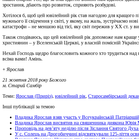
зростання, дбають про розвиток, сприяють розбудові.
Хотілося б, щоб цей ювілейний рік став нагодою для кращого п
мужнього її свідчення у світі, у якому, на жаль, зустрічаємо н
катастрофи – не меншою від тієї, яку світ пережив у ХХ ст. у в
Також сподіваюсь, що цей ювілейний рік допоможе нам краще ус
християнин – у Вселенській Церкві, у власній помісній Українсь
Нехай Господь щедро благословить кожного хто трудиться над п
всіма вами! Амінь.
+ Ярослав
21 жовтня 2018 року Божого
м. Старий Самбір
Теми:
Ярослав (Приріз)
,
ювілейний рік
,
Старосамбірський дека
Інші публікації за темою
Владика Ярослав взяв участь у Всеукраїнській Патріаршій
Владика Ярослав висвятив на священника диякона Юрія 
Проповідь на дев’яту неділю після Зіслання Святого Духа
У с. Солець на Дрогобиччині відсвяткували 125-ліття ос