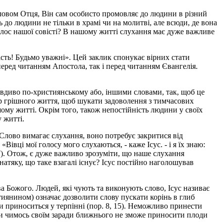
Словом Отця, Він сам особисто промовляє до людини в різний
 до людини не тільки в храмі чи на молитві, але всюди, де вона
олос нашої совісті? В нашому житті слухання має дуже важливе
сть! Будьмо уважні». Цей заклик спонукає вірних стати
еред читанням Апостола, так і перед читанням Євангелія.
вдиво по-християнському або, іншими словами, так, щоб це
р грішного життя, щоб шукати задоволення з тимчасових
ому житті. Окрім того, також непостійність людини у своїх
 житті.
 Слово вимагає слухання, воно потребує закритися від
івці мої голосу мого слухаються, - каже Ісус. - і я їх знаю:
7). Отож, є дуже важливо зрозуміти, що наше слухання
натяку, що таке взагалі існує? Ісус постійно наголошував
Божого. Людей, які чують та виконують слово, Ісус називає
стиянином) означає дозволити слову пускати корінь в глиб
и приноситься у терпінні (пор. 8, 15). Неможливо принести
ти чимось своїм заради ближнього не зможе приносити плоди