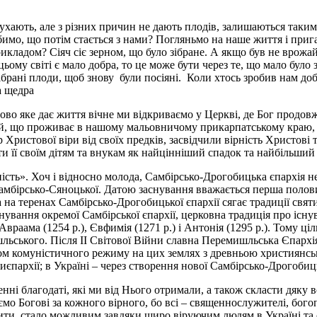
лухають, але з різних причин не дають плодів, залишаються таким
мо, що потім стається з нами? Погляньмо на наше життя і прига
адом? Сіяч сіє зерном, що було зібране. А якщо був не врожай, ч
цьому світі є мало добра, то це може бути через те, що мало бул
ібрані плоди, щоб знову були посіяні. Коли хтось зробив нам до
а щедра
о яке дає життя вічне ми відкриваємо у Церкві, де Бог продовж
, що проживає в нашому мальовничому прикарпатському краю, - св
 Христової віри від своїх предків, засвідчили вірність Христові
 її своїм дітям та внукам як найцінніший спадок та найбільший 
ість». Хоч і відносно молода, Самбірсько-Дрогобицька єпархія не
ірсько-Сяноцької. Датою заснування вважається перша половина 
а теренах Самбірсько-Дрогобицької єпархії сягає традиції свят
нування окремої Самбірської єпархії, церковна традиція про існу
враама (1254 р.), Євфимія (1271 р.) і Антонія (1295 р.). Тому ці
льського. Після ІІ Світової Війни славна Перемишльська Єпархія
ом комуністичного режиму на цих землях з древньою християнсь
архії; в Україні – через створення нової Самбірсько-Дрогобицьк
енні благодаті, які ми від Нього отримали, а також скласти дяку 
ємо Богові за кожного вірного, бо всі – священнослужителі, бог
ити, стало можливим завдяки щиро віруючим людям в Україні та св