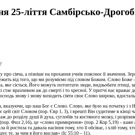
ня 25-ліття Самбірсько-Дрогоби
!
про сіяча, а пізніше на прохання учнів пояснює її значення. Зерн
лежить від того, що ми розуміємо під словом Божим. Слово Боже 
а, яке сіється, Його можуть потоптати люди, видзьобати птиці, 
тає вразливим аж до смерті і то хресної. У притчі нас вражає до 
осподь знову і знову виходить сіяти своє Слово широко, вдостал
вказуючи, що наш Бог є Слово. Слово, яке було на початку і з Нь
 цей світ Словом (пор. Євр 1, 3), і врешті Він судитиме в кінці 
аж до розділу душі й духа, суглобів та костяного мозку, і розрізня
 (пор. Фил 2,16), це «слово примирення» (пор. 2 Кор 5,19) – каже
 й ростила та давала насіння тому, хто її обсіває, і хліб тому, хто
є те, за чим я його вислав» (Іс 55:10 – 11).