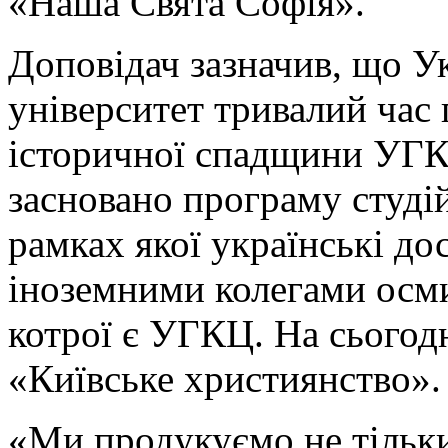
«Наша Свята Софія».
Доповідач зазначив, що У
університет тривалий час
історичної спадщини УГК
засновано програму студі
рамках якої українські дос
іноземними колегами осм
котрої є УГКЦ. На сьогодні
«Київське християнство».
«Ми продукуємо не тільки