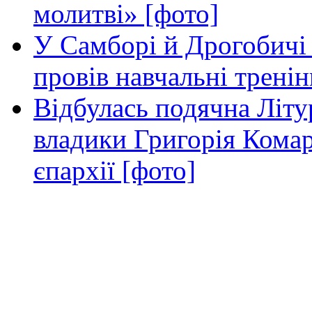
молитві» [фото]
У Самборі й Дрогобичі 
провів навчальні тренін
Відбулась подячна Літур
владики Григорія Кома
єпархії [фото]