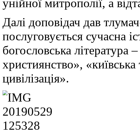
унійної митрополії, а від
Далі доповідач дав тлума
послуговується сучасна іс
богословська література –
християнство», «київська 
цивілізація».