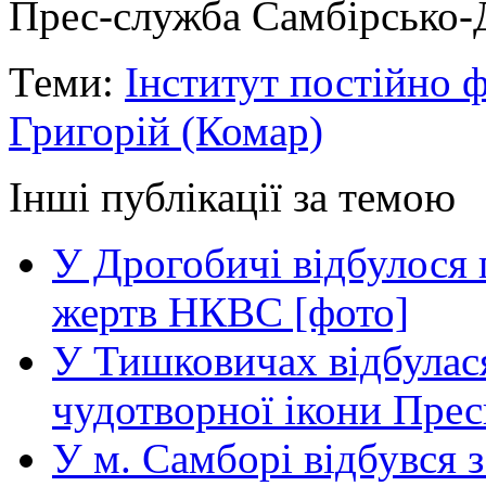
Прес-служба Самбірсько-Д
Теми:
Інститут постійно 
Григорій (Комар)
Інші публікації за темою
У Дрогобичі відбулося 
жертв НКВС [фото]
У Тишковичах відбулас
чудотворної ікони Прес
У м. Самборі відбувся з