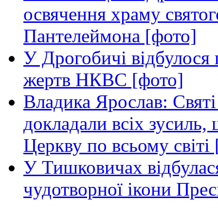
освячення храму свято
Пантелеймона [фото]
У Дрогобичі відбулося 
жертв НКВС [фото]
Владика Ярослав: Святі
докладали всіх зусиль
Церкву по всьому світі 
У Тишковичах відбулас
чудотворної ікони Прес