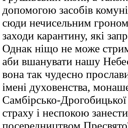
допомогою засобів комуні
сюди нечисельним гроном 
заходи карантину, які зап
Однак ніщо не може стрима
аби вшанувати нашу Небес
вона так чудесно прослав
імені духовенства, монаш
Самбірсько-Дрогобицької 
страху і неспокою занест
посередництвом Пресвятої