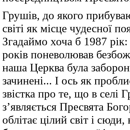
Грушів, до якого прибува
світі як місце чудесної п
Згадаймо хоча б 1987 рік:
років поневолював безбо
наша Церква була заборон
зачинені... І ось як пробл
звістка про те, що в селі 
з’являється Пресвята Бог
облітає цілий світ і сюди