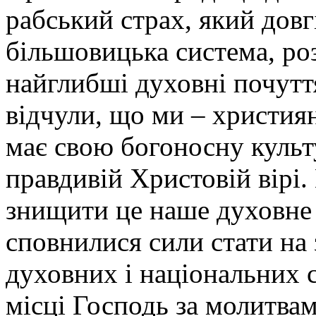
рабський страх, який довг
більшовицька система, ро
найглибші духовні почуття
відчули, що ми
–
християн
має свою богоносну культу
правдивій Христовій вірі.
знищити це наше духовне 
сповнилися сили стати на 
духовних і національних 
місці Господь за молитвам