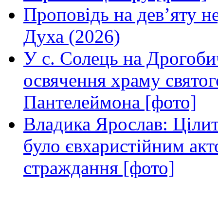
Проповідь на дев’яту н
Духа (2026)
У с. Солець на Дрогоби
освячення храму свято
Пантелеймона [фото]
Владика Ярослав: Ціли
було євхаристійним акт
страждання [фото]