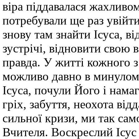
віра піддавалася жахливо
потребували ще раз увійт
знову там знайти Ісуса, в
зустрічі, відновити свою в
правда. У житті кожного з
можливо давно в минулому
Ісуса, почули Його і нама
гріх, забуття, неохота від
сильної кризи, ми так са
Вчителя. Воскреслий Ісус х