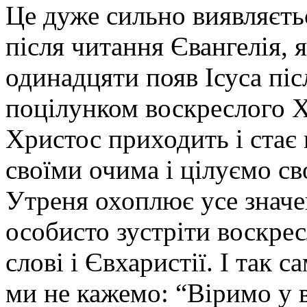
Це дуже сильно виявляєть
після читання Євангелія, 
одинадцяти появ Ісуса піс
поцілунком воскреслого Х
Христос приходить і стає
своїми очима і цілуємо св
Утреня охоплює усе значе
особисто зустріти воскре
слові і Євхаристії. І так 
ми не кажемо: “Віримо у 