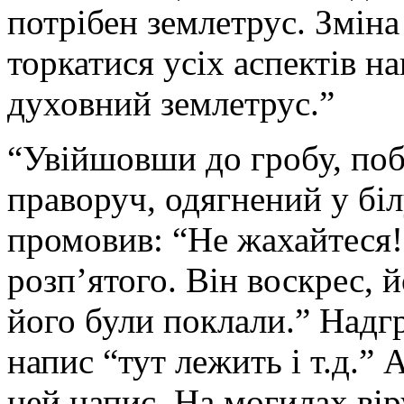
потрібен землетрус. Змін
торкатися усіх аспектів н
духовний землетрус.”
“Увійшовши до гробу, поб
праворуч, одягнений у біл
промовив: “Не жахайтеся!
розп’ятого. Він воскрес, й
його були поклали.” Надг
напис “тут лежить і т.д.” 
цей напис. На могилах ві