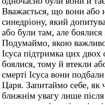
одночасно були вони й т
Вважається, що вони або 
синедріону, який допитува
або були там, але боялися 
Подумаймо, якою важливо
Ісуса підтримка цих двох
боялися, тому й втекли а
смерті Ісуса вони подбали 
Царя. Запитаймо себе, як
ближнім увагу лише після 