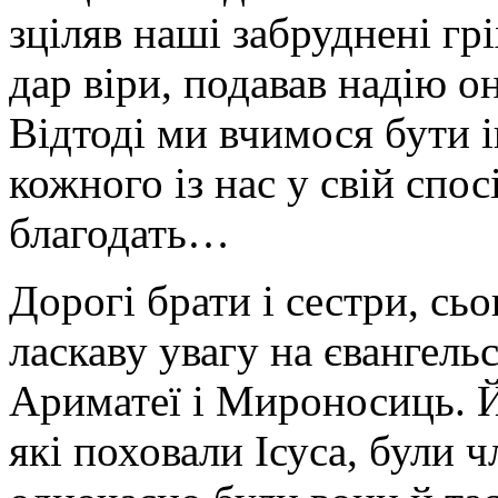
зціляв наші забруднені гр
дар віри, подавав надію о
Відтоді ми вчимося бути
кожного із нас у свій спо
благодать…
Дорогі брати і сестри, сь
ласкаву увагу на євангель
Ариматеї і Мироносиць. Й
які поховали Ісуса, були 