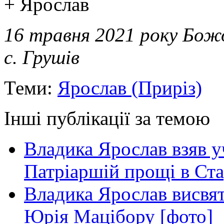
+ Ярослав
16 травня 2021 року Бож
с. Грушів
Теми:
Ярослав (Приріз)
Інші публікації за темою
Владика Ярослав взяв у
Патріаршій прощі в Ста
Владика Ярослав висвя
Юрія Мацібору [фото]