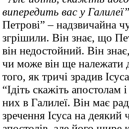
випередить вас у Галилеї
Петрові” – надзвичайна чу
згрішили. Він знає, що Пе
він недостойний. Він знає
чи може він ще належати д
того, як тричі зрадив Ісус
“Ідіть скажіть апостолам і
них в Галилеї. Він має рад
зречення Ісуса на деякий 
апостолів, але його щире 