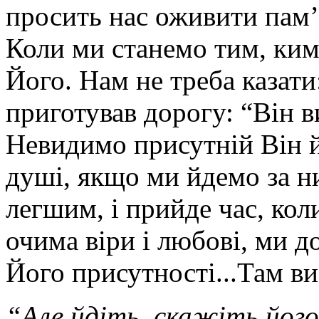
просить нас оживити пам’я
Коли ми станемо тим, ким
Його. Нам не треба казати
приготував дорогу: “Він ви
Невидимо присутній Він й
душі, якщо ми йдемо за н
легшим, і прийде час, кол
очима віри і любові, ми 
Його присутності...Там ви
“Але йдіть, скажіть його