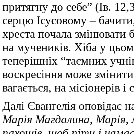
притягну до себе” (Ів. 12
серцю Ісусовому – бачити,
хреста почала змінювати б
на мучеників. Хіба у цьо
теперішніх “таємних учнів
воскресіння може змінити 
вагається, на місіонерів і 
Далі Євангелія оповідає н
Марія Магдалина, Марія,
пахощів, щоб піти і нама