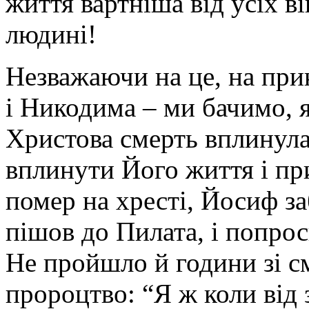
життя вартніша від усіх ві
людині!
Незважаючи на це, на при
і Никодима – ми бачимо, я
Христова смерть вплинула 
вплинути Його життя і при
помер на хресті, Йосиф за
пішов до Пилата, і попроси
Не пройшло й години зі см
пророцтво: “Я ж коли від 