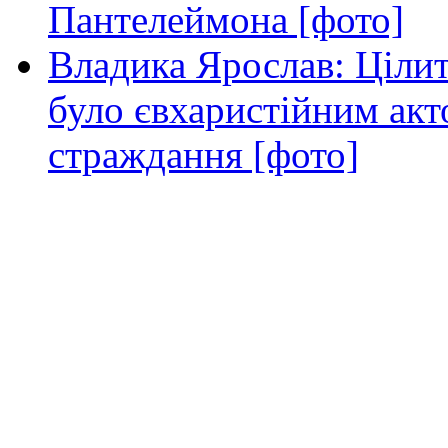
Пантелеймона [фото]
Владика Ярослав: Ціли
було євхаристійним акт
страждання [фото]