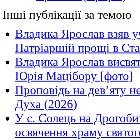
Інші публікації за темою
Владика Ярослав взяв у
Патріаршій прощі в Ста
Владика Ярослав висвя
Юрія Мацібору [фото]
Проповідь на дев’яту н
Духа (2026)
У с. Солець на Дрогоби
освячення храму свято