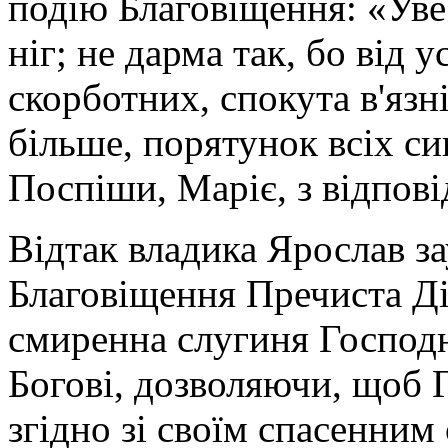
подію Благовіщення: «Увес
ніг; не дарма так, бо від 
скорботних, спокута в'язн
більше, порятунок всіх си
Поспіши, Маріє, з відпов
Відтак владика Ярослав за
Благовіщення Пречиста Ді
смиренна слугиня Господн
Богові, дозволяючи, щоб 
згідно зі своїм спасенним