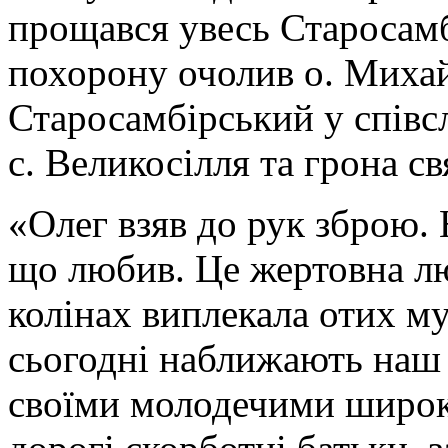
прощався увесь Старосамб
похорону очолив о. Миха
Старосамбірський у співсл
с. Великосілля та грона с
«Олег взяв до рук зброю. 
що любив. Це жертовна лю
колінах виплекала отих му
сьогодні наближають наш
своїми молодечими широк