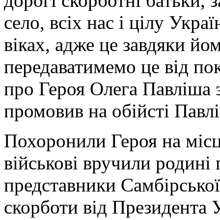
дорогі скорботні батьки, з
село, всіх нас і цілу Укра
віках, адже це завдяки й
передаватимемо це від пок
про Героя Олега Павліша 
промовив на обійсті Павл
Похоронили Героя на місц
військові вручили родині 
представники Самбірсько
скорботи від Президента