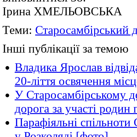
Ірина ХМЕЛЬОВСЬКА
Теми:
Старосамбірський д
Інші публікації за темою
Владика Ярослав відвіда
20-ліття освячення міс
У Старосамбірському де
дорога за участі родин 
Парафіяльні спільноти
у Розколяді [фото]