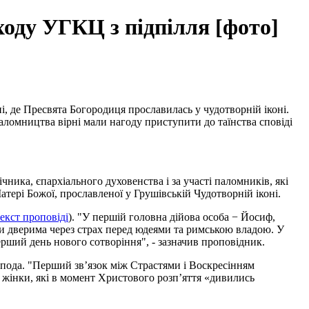
ходу УГКЦ з підпілля [фото]
і, де Пресвята Богородиця прославилась у чудотворній іконі.
ломництва вірні мали нагоду приступити до таїнства сповіді
ика, єпархіального духовенства і за участі паломників, які
ері Божої, прославленої у Грушівській Чудотворній іконі.
екст проповіді
). "У першій головна дійова особа − Йосиф,
ими дверима через страх перед юдеями та римською владою. У
ерший день нового сотворіння", - зазначив проповідник.
спода. "Перший зв’язок між Страстями і Воскресінням
і жінки, які в момент Христового розп’яття «дивились