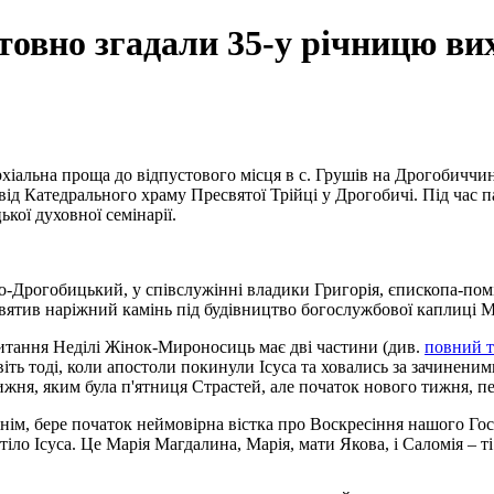
товно згадали 35-у річницю ви
хіальна проща до відпустового місця в с. Грушів на Дрогобиччин
 Катедрального храму Пресвятої Трійці у Дрогобичі. Під час па
кої духовної семінарії.
-Дрогобицький, у співслужінні владики Григорія, єпископа-помічн
ятив наріжний камінь під будівництво богослужбової каплиці Мат
читання Неділі Жінок-Мироносиць має дві частини (див.
повний т
віть тоді, коли апостоли покинули Ісуса та ховались за зачинен
тижня, яким була п'ятниця Страстей, але початок нового тижня, п
жнім, бере початок неймовірна вістка про Воскресіння нашого Го
тіло Ісуса. Це Марія Магдалина, Марія, мати Якова, і Саломія – т