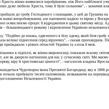
і Христа жінки виявилися хоробрішими, ніж Його найближчі учні.
жінки дуже любили Христа, тому й були сильними", - зазначив вл
прийшли до гробу Господнього з пахощами, у цей до Грушева на 
и важкі випробовування, але наповнені надією та вірою у Воскр
товно осмислюємо процес її відродження в цьому святому місці. 
дів – більшовицького режиму і відновлення Україною незалежності
у. "Подібно до юнака, одягненого в білу одежу, який біля гробу 
а велике піднесення серед віруючих", - сказав проповідник. Піс
и приїжджали з різних областей України та з-поза її меж.
лільники в підпіллі, як жінки-мироносиці, показали всьому світов
кт, але як джерело натхнення для нас у сучасному світі. Ми маєм
еркву, віру й християнські цінності", - наголосив владика Яросла
знаходиться Чудотворна ікона Пресвятої Богородиці, яку в 1806 
и почали прибувати тисячі паломників, незважаючи на перешкоди 
 проголошенню Незалежності України.