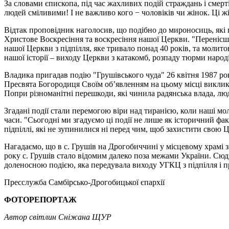
За словами єпископа, під час жахливих подій страждань і смерт
людей сміливими! І не важливо кого − чоловіків чи жінок. Ці 
Відтак проповідник наголосив, що подібно до мироносиць, які 
Христове Воскресіння та воскресіння нашої Церкви. "Перенісш
нашої Церкви з підпілля, яке тривало понад 40 років, та моли
нашої історії – виходу Церкви з катакомб, розпаду тюрми наро
Владика пригадав подію "Грушівського чуда" 26 квітня 1987 рок
Пресвята Богородиця Своїм об’явленням на цьому місці викликал
Попри різноманітні перешкоди, які чинила радянська влада, люд
Згадані події стали перемогою віри над тиранією, коли наші мо
часи. "Сьогодні ми згадуємо ці події не лише як історичний фа
підпіллі, які не зупинилися ні перед чим, щоб захистити свою Ц
Нагадаємо, що в с. Грушів на Дрогобиччині у місцевому храмі 
року с. Грушів стало відомим далеко поза межами України. Сюд
доленосною подією, яка передувала виходу УГКЦ з підпілля і
Пресслужба Самбірсько-Дрогобицької єпархії
ФОТОРЕПОРТАЖ
Автор світлин Сніжана ЩУР