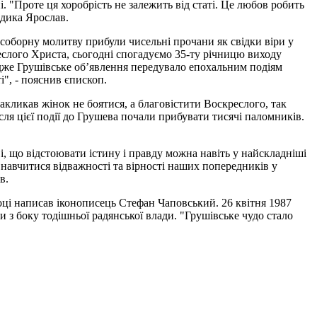
 "Проте ця хоробрість не залежить від статі. Це любов робить
адика Ярослав.
соборну молитву прибули чисельні прочани як свідки віри у
еслого Христа, сьогодні спогадуємо 35-ту річницю виходу
Адже Грушівське об’явлення передувало епохальним подіям
", - пояснив єпископ.
закликав жінок не боятися, а благовістити Воскреслого, так
ля цієї події до Грушева почали прибувати тисячі паломників.
і, що відстоювати істину і правду можна навіть у найскладніші
о навчитися відважності та вірності наших попередників у
в.
році написав іконописець Стефан Чаповський. 26 квітня 1987
з боку тодішньої радянської влади. "Грушівське чудо стало