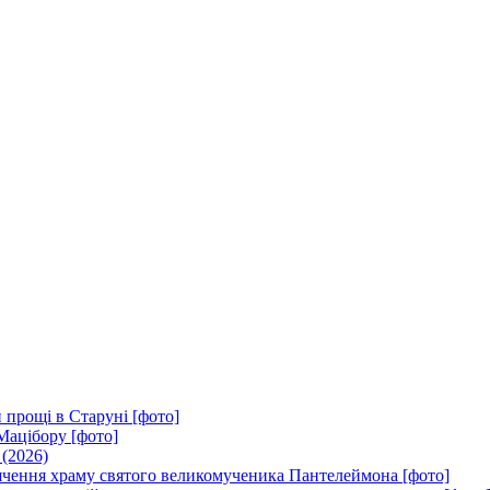
 прощі в Старуні [фото]
Мацібору [фото]
 (2026)
вячення храму святого великомученика Пантелеймона [фото]