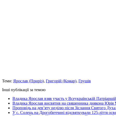
Теми:
Ярослав (Приріз)
,
Григорій (Комар)
,
Грушів
Інші публікації за темою
Владика Ярослав взяв участь у Всеукраїнській Патріаршій
Владика Ярослав висвятив на священника диякона Юрія 
Проповідь на дев’яту неділю після Зіслання Святого Духа
У с. Солець на Дрогобиччині відсвяткували 125-ліття ос