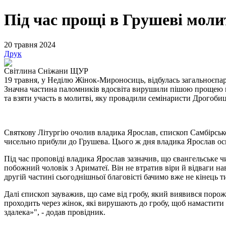
Під час прощі в Грушеві моли
20 травня 2024
Друк
Світлина Сніжани ЩУР
19 травня, у Неділю Жінок-Мироносиць, відбулась загальноєпар
Значна частина паломників вдосвіта вирушили пішою прощею від
та взяти участь в молитві, яку провадили семінаристи Дрогобиць
Святкову Літургію очолив владика Ярослав, єпископ Самбірсько
чисельно прибули до Грушева. Цього ж дня владика Ярослав осв
Під час проповіді владика Ярослав зазначив, що євангельське 
побожний чоловік з Ариматеї. Він не втратив віри й відваги на
другій частині сьогоднішньої благовісті бачимо вже не кінець 
Далі єпископ зауважив, що саме від гробу, який виявився поро
проходить через жінок, які вирушають до гробу, щоб намастити 
здалека»", - додав провідник.