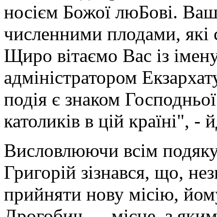
носієм Божої люБові. Ваш
численними плодами, які 
Щиро вітаємо Вас із імен
адміністратором Екзархату
подія є знаком Господньої
католиків в цій країні", - 
Висловлюючи всім подяку 
Григорій зізнався, що, не
прийняти нову місію, йом
Дрогобич — місце, з яким