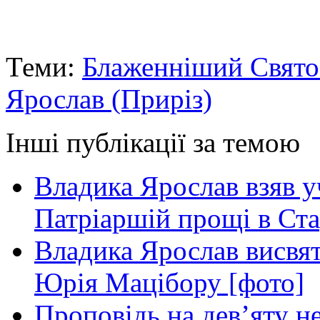
Теми:
Блаженніший Свято
Ярослав (Приріз)
Інші публікації за темою
Владика Ярослав взяв у
Патріаршій прощі в Ста
Владика Ярослав висвя
Юрія Мацібору [фото]
Проповідь на дев’яту н