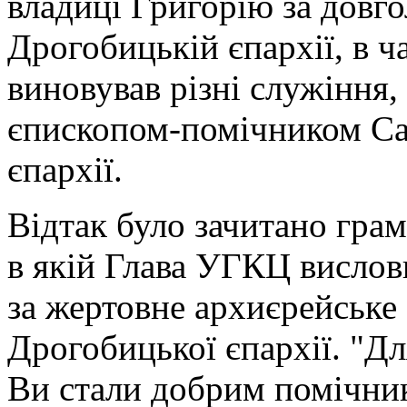
владиці Григорію за довго
Дрогобицькій єпархії, в ч
виновував різні служіння,
єпископом-помічником Са
єпархії.
Відтак було зачитано гра
в якій Глава УГКЦ вислов
за жертовне архиєрейське 
Дрогобицької єпархії. "Д
Ви стали добрим помічнико