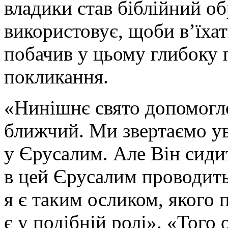
владики став біблійний об
використовує, щоби в’їха
побачив у цьому глибоку 
покликання.
«Нинішнє свято допомогло
ближчий. Ми звертаємо ув
у Єрусалим. Але Він сидит
в цей Єрусалим проводить
я є таким осликом, якого 
є у подібній ролі». «Того 