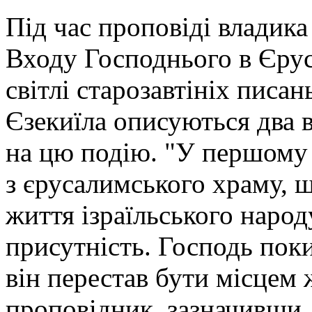
Під час проповіді владика
Входу Господнього в Єрус
світлі старозавтініх писан
Єзекиїла описуються два в
на цю подію. "У першому 
з єрусалимського храму, 
життя ізраїльського народ
присутність. Господь пок
він перестав бути місцем ж
проповідник, зазначивши, 