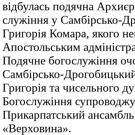
відбулась подячна Архиєре
служіння у Самбірсько-Др
Григорія Комара, якого н
Апостольським адміністрат
Подячне богослужіння очо
Самбірсько-Дрогобицький,
Григорія та чисельного ду
Богослужіння супроводжу
Прикарпатський ансамбль 
«Верховина».