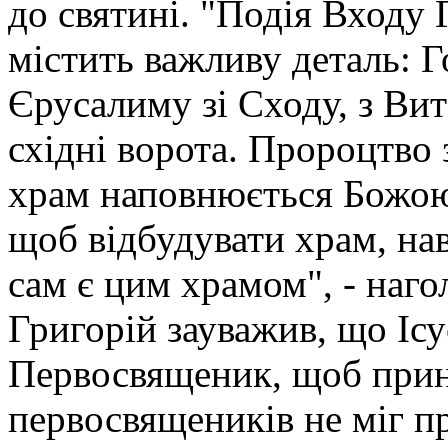
до святині. "Подія Входу
містить важливу деталь: 
Єрусалиму зі Сходу, з Вита
східні ворота. Пророцтво
храм наповнюється Божою 
щоб відбудувати храм, на
сам є цим храмом", - наг
Григорій зауважив, що Ісу
Первосвященик, щоб прине
первосвящеників не міг п