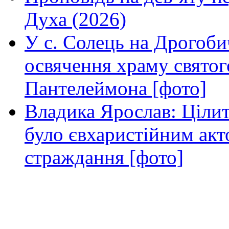
Духа (2026)
У с. Солець на Дрогоби
освячення храму свято
Пантелеймона [фото]
Владика Ярослав: Ціли
було євхаристійним акт
страждання [фото]