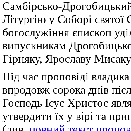
Самбірсько-Дрогобицький
Літургію у Соборі святої С
богослужіння єпископ уді
випускникам Дрогобицької
Гірняку, Ярославу Мисак
Під час проповіді владика
впродовж сорока днів піс
Господь Ісус Христос явл
утвердити їх у вірі та при
(див.
повний текст пропов