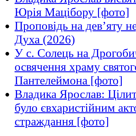
Юрія Мацібору [фото]
Проповідь на дев’яту н
Духа (2026)
У с. Солець на Дрогоби
освячення храму свято
Пантелеймона [фото]
Владика Ярослав: Ціли
було євхаристійним акт
страждання [фото]