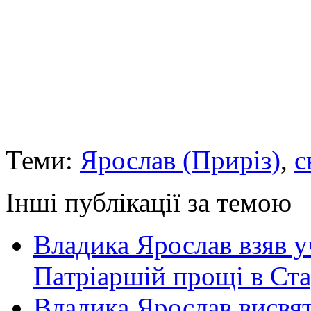
Теми:
Ярослав (Приріз)
,
с
Інші публікації за темою
Владика Ярослав взяв у
Патріаршій прощі в Ста
Владика Ярослав висвя