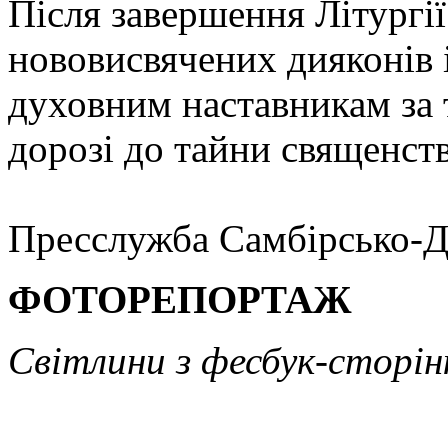
Після завершення Літургії
нововисвячених дияконів 
духовним наставникам за 
дорозі до тайни священств
Пресслужба Самбірсько-Д
ФОТОРЕПОРТАЖ
Світлини з фесбук-сторі