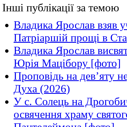
Інші публікації за темою
Владика Ярослав взяв у
Патріаршій прощі в Ста
Владика Ярослав висвя
Юрія Мацібору [фото]
Проповідь на дев’яту н
Духа (2026)
У с. Солець на Дрогоби
освячення храму свято
Пантелеймона [фото]