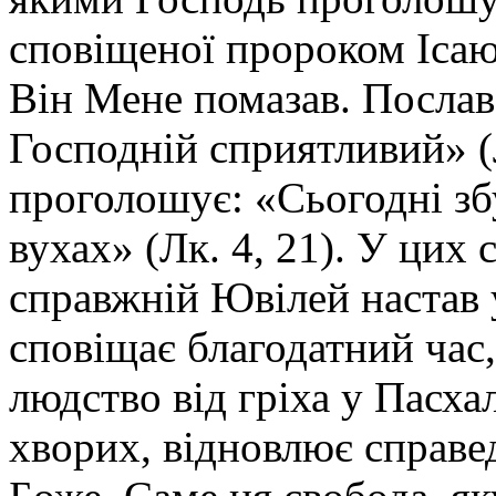
сповіщеної пророком Ісаю
Він Мене помазав. Посла
Господній сприятливий» (Л
проголошує: «Сьогодні зб
вухах» (Лк. 4, 21). У цих 
справжній Ювілей настав 
сповіщає благодатний час,
людство від гріха у Пасха
хворих, відновлює справе