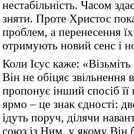
нестабільність. Часом зда
зняти. Проте Христос пока
проблем, а перенесення їх
отримують новий сенс і н
Коли Ісус каже: «Візьміть 
Він не обіцяє звільнення в
пропонує інший спосіб її 
ярмо – це знак єдності: д
ідуть поруч, ділячи наван
союз із Ним, у якому Він 