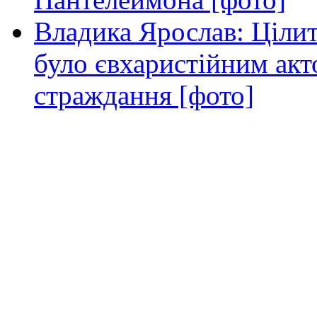
Владика Ярослав: Ціли
було євхаристійним акт
страждання [фото]