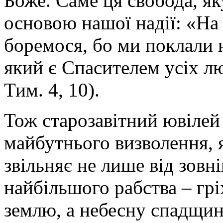
Боже. Саме ця свобода, я
основою нашої надії: «На 
боремося, бо ми поклали 
який є Спасителем усіх л
Тим. 4, 10).
Тож старозавітний ювілей
майбутнього визволення, я
звільняє не лише від зовні
найбільшого рабства – гріх
землю, а небесну спадщи