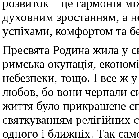
розвиток – це гармонія мі
духовним зростанням, а н
успіхами, комфортом та б
Пресвята Родина жила у св
римська окупація, економі
небезпеки, тощо. І все ж у
любов, бо вони черпали си
життя було прикрашене с
святкуванням релігійних с
одного і ближніх. Так са