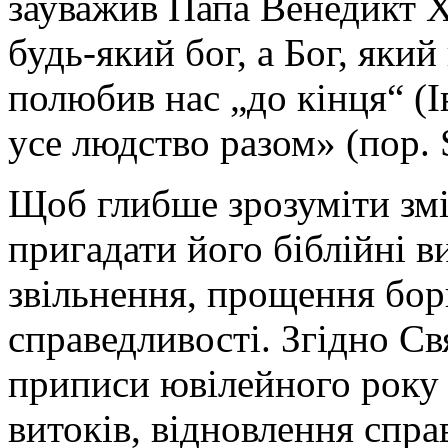
зауважив Папа Венедикт XV
будь-який бог, а Бог, яки
полюбив нас „до кінця“ (І
усе людство разом» (пор. S
Щоб глибше зрозуміти змі
пригадати його біблійні ви
звільнення, прощення борг
справедливості. Згідно С
приписи ювілейного року
витоків, відновлення спра