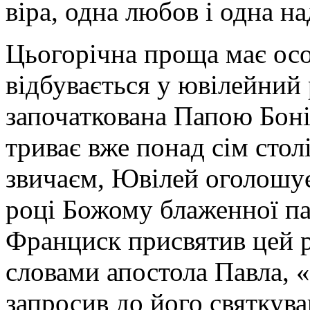
віра, одна любов і одна н
Цьогорічна проща має осо
відбувається у ювілейний р
започаткована Папою Боні
триває вже понад сім стол
звичаєм, Ювілей оголошує
році Божому блаженної п
Франциск присвятив цей рік
словами апостола Павла, «н
запросив до його святкув