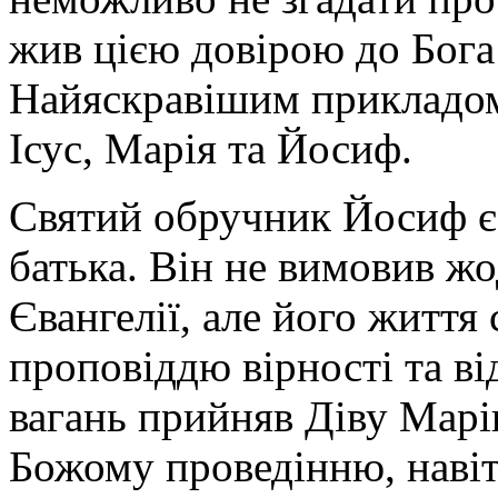
жив цією довірою до Бога
Найяскравішим прикладом
Ісус, Марія та Йосиф.
Святий обручник Йосиф є
батька. Він не вимовив жо
Євангелії, але його житт
проповіддю вірності та ві
вагань прийняв Діву Марі
Божому проведінню, навіт