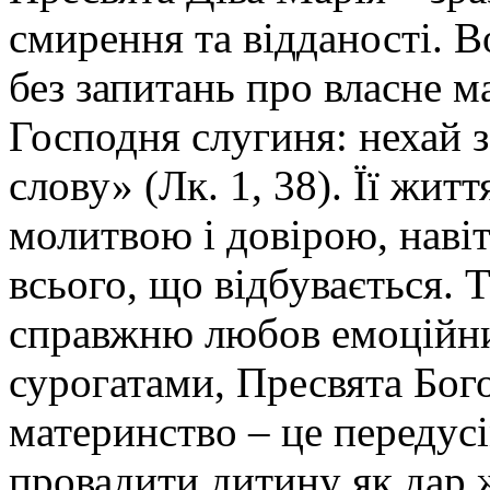
смирення та відданості. В
без запитань про власне м
Господня слугиня: нехай 
слову» (Лк. 1, 38). Її жит
молитвою і довірою, навіт
всього, що відбувається. 
справжню любов емоційн
сурогатами, Пресвята Бог
материнство – це передус
провадити дитину як дар ж