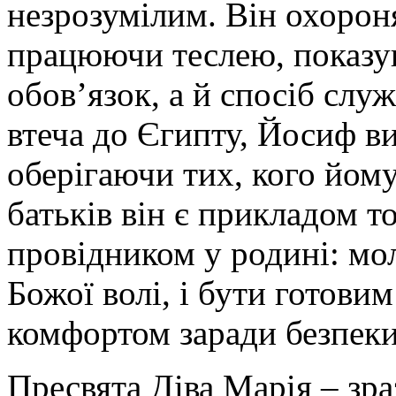
незрозумілим. Він охороня
працюючи теслею, показу
обов’язок, а й спосіб служ
втеча до Єгипту, Йосиф ви
оберігаючи тих, кого йому
батьків він є прикладом т
провідником у родині: мо
Божої волі, і бути готови
комфортом заради безпеки
Пресвята Діва Марія – зра