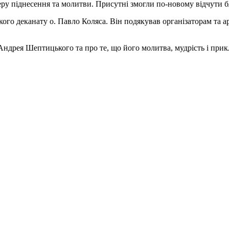
ру піднесення та молитви. Присутні змогли по-новому відчути б
ого деканату о. Павло Коляса. Він подякував організаторам та а
ндрея Шептицького та про те, що його молитва, мудрість і прик