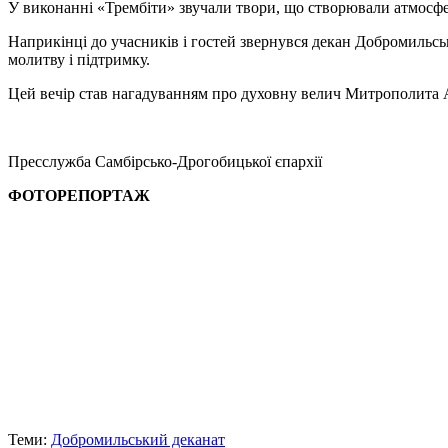
У виконанні «Трембіти» звучали твори, що створювали атмосфе
Наприкінці до учасників і гостей звернувся декан Добромильськ
молитву і підтримку.
Цей вечір став нагадуванням про духовну велич Митрополита А
Пресслужба Самбірсько-Дрогобицької єпархії
ФОТОРЕПОРТАЖ
Теми:
Добромильський деканат