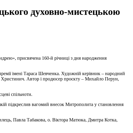
цького духовно-мистецькою
ндрею», присвячена 160-й річниці з дня народження
 премії імені Тараса Шевченка. Художній керівник
–
народний
 Христинич. Автор і продюсер проєкту
–
Михайло Перун,
сцеві спільноти.
якій підкреслив вагомий внесок Митрополита у становлення
лець, Павла Табакова, о. Віктора Матюка, Дмитра Котка,