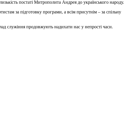
лизькість постаті Митрополита Андрея до українського народу.
ртистам за підготовку програми, а всім присутнім
–
за спільну
лад служіння продовжують надихати нас у непрості часи.