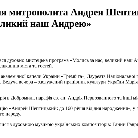
чя митрополита Андрея Шепти
великий наш Андрею»
лася духовно-мистецька програма «Молись за нас, великий наш А
шканців міста та гостей.
ї академічної капели України «Трембіта», Лауреата Національної
. Ведуча вечора
–
заслужений працівник культури України Марія
я в Добромилі, парафія св. ап. Андрія Первозванного та інші мі
цію «Андрей Шептицький: до 160-річчя від дня народження», у 
го народу.
ися з духовною музикою українських композиторів: Ганни Гаври