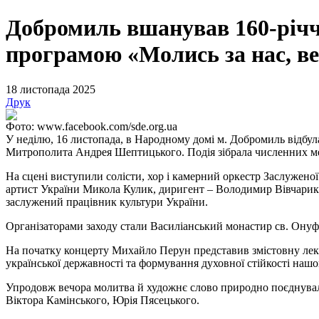
Добромиль вшанував 160-річ
програмою «Молись за нас, 
18 листопада 2025
Друк
Фото: www.facebook.com/sde.org.ua
У неділю, 16 листопада, в Народному домі м. Добромиль відбу
Митрополита Андрея Шептицького. Подія зібрала численних ме
На сцені виступили солісти, хор і камерний оркестр Заслужено
артист України Микола Кулик, диригент
–
Володимир Вівчарик
заслужений працівник культури України.
Організаторами заходу стали Василіанський монастир св. Онуфрі
На початку концерту Михайло Перун представив змістовну лек
української державності та формування духовної стійкості нашо
Упродовж вечора молитва й художнє слово природно поєднувал
Віктора Камінського, Юрія Пясецького.