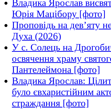
Владика Ярослав висвя
Юрія Мацібору [фото]
Проповідь на дев’яту н
Духа (2026)
У с. Солець на Дрогоби
освячення храму свято
Пантелеймона [фото]
Владика Ярослав: Ціли
було євхаристійним акт
страждання [фото]