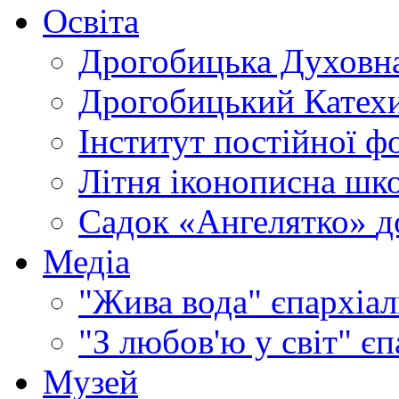
Освіта
Дрогобицька Духовна
Дрогобицький Катехи
Інститут постійної ф
Літня іконописна шк
Садок «Ангелятко»
д
Медіа
"Жива вода"
єпархіал
"З любов'ю у світ"
єп
Музей