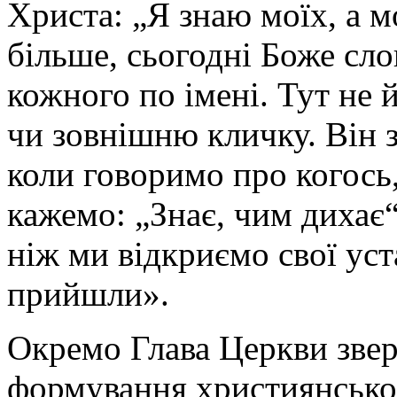
Христа: „Я знаю моїх, а мо
більше, сьогодні Боже сло
кожного по імені. Тут не 
чи зовнішню кличку. Він з
коли говоримо про когось,
кажемо: „Знає, чим дихає“
ніж ми відкриємо свої уст
прийшли».
Окремо Глава Церкви звер
формування християнськог