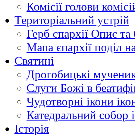
Комісії
голови комісі
Територіальний устрій
Герб єпархії
Опис та 
Мапа єпархії
поділ н
Святині
Дрогобицькі мучени
Слуги Божі
в беатиф
Чудотворні ікони
іко
Катедральний собор
Історія