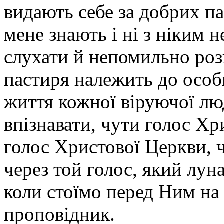
видають себе за добрих па
мене знають і ні з ніким 
слухати й непомильно роз
пастиря належить до особ
життя кожної віруючої л
впізнавати, чути голос Х
голос Христової Церкви, ч
через той голос, який луна
коли стоїмо перед Ним на
проповідник.