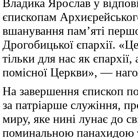
Владика Ярослав у відпов
єпископам Архиєрейського
вшанування пам’яті першо
Дрогобицької єпархії. «Це
тільки для нас як єпархії,
помісної Церкви», — наго
На завершення єпископ п
за патріарше служіння, пр
миру, яке нині лунає до с
поминальною панахидою 