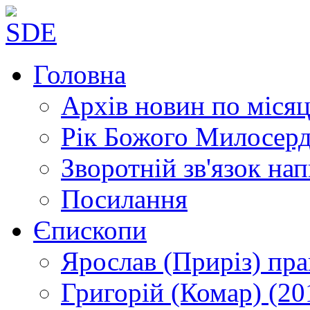
Головна
Архів новин
по місяц
Рік Божого Милосер
Зворотній зв'язок
нап
Посилання
Єпископи
Ярослав (Приріз)
пра
Григорій (Комар)
(20