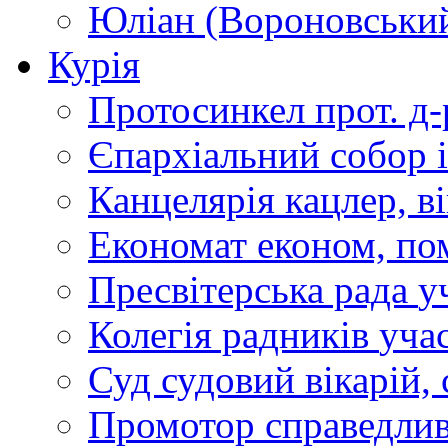
Юліан (Вороновськи
Курія
Протосинкел
прот. д
Єпархіальний собор
Канцелярія
кацлер, в
Економат
економ, по
Пресвітерська рада
у
Колегія радників
учас
Суд
судовий вікарій, с
Промотор справедлив