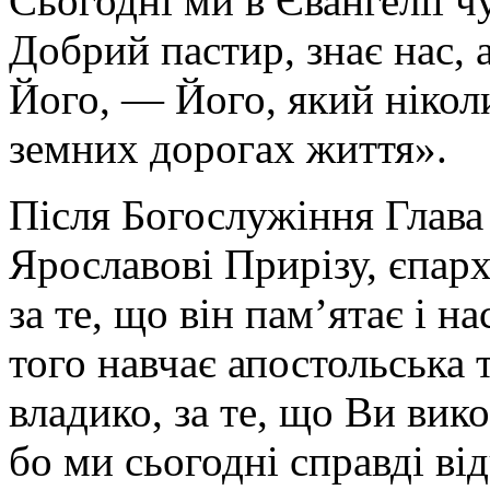
Сьогодні ми в Євангелії ч
Добрий пастир, знає нас, 
Його, — Його, який нікол
земних дорогах життя».
Після Богослужіння Глава
Ярославові Прирізу, єпар
за те, що він пам’ятає і н
того навчає апостольська 
владико, за те, що Ви вик
бо ми сьогодні справді ві