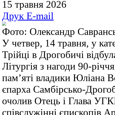
15 травня 2026
Друк
E-mail
Фото: Олександр Савранс
У четвер, 14 травня, у ка
Трійці в Дрогобичі відбу
Літургія з нагоди 90-річч
пам’яті владики Юліана 
єпарха Самбірсько-Дрогоб
очолив Отець і Глава УГ
співслужінні єпископів 