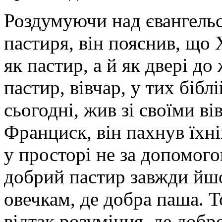
Роздумуючи над євангель
пастиря, він пояснив, що
як пастир, а й як двері д
пастир, вівчар, у тих бібл
сьогодні, жив зі своїми в
Франциск, він пахнув їхні
у просторі не за допомого
добрий пастир завжди йшо
овечкам, де добра паша. Т
відтак розуміння, де добр