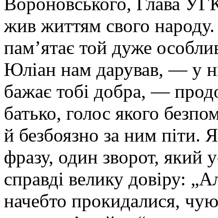
Вороновського, Глава УГК
жив життям свого народу.
пам’ятає той дуже особли
Юліан нам дарував, — у 
бажає тобі добра, — прод
батько, голос якого безп
й безбоязно за ним піти. 
фразу, один зворот, який 
справді велику довіру: „А
начебто прокидалися, чую