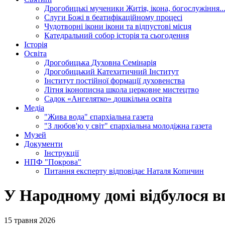
Дрогобицькі мученики
Житія, ікона, богослужіння..
Слуги Божі
в беатифікаційному процесі
Чудотворні ікони
ікони та відпустові місця
Катедральний собор
історія та сьогодення
Історія
Освіта
Дрогобицька Духовна Семінарія
Дрогобицький Катехитичний Інститут
Інститут постійної формації духовенства
Літня іконописна школа
церковне мистецтво
Садок «Ангелятко»
дошкільна освіта
Медіа
"Жива вода"
єпархіальна газета
"З любов'ю у світ"
єпархіальна молодіжна газета
Музей
Документи
Інструкції
НПФ "Покрова"
Питання експерту
відповідає Наталя Копичин
У Народному домі відбулося 
15 травня 2026