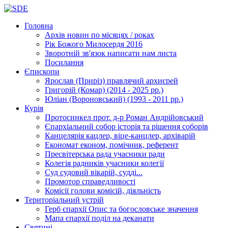
Головна
Архів новин
по місяцях / роках
Рік Божого Милосердя
2016
Зворотній зв'язок
написати нам листа
Посилання
Єпископи
Ярослав (Приріз)
правлячий архиєрей
Григорій (Комар)
(2014 - 2025 рр.)
Юліан (Вороновський)
(1993 - 2011 рр.)
Курія
Протосинкел
прот. д-р Роман Андрійовський
Єпархіальний собор
історія та рішення соборів
Канцелярія
кацлер, віце-канцлер, архіварій
Економат
економ, помічник, референт
Пресвітерська рада
учасники ради
Колегія радників
учасники колегії
Суд
судовий вікарій, судді...
Промотор справедливості
Комісії
голови комісій, діяльність
Територіальний устрій
Герб єпархії
Опис та богословське значення
Мапа єпархії
поділ на деканати
Святині