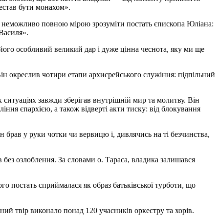
естав бути монахом».
а, неможливо повною мірою зрозуміти постать єпископа Юліана:
 Василя».
ого особливий великий дар і дуже цінна чеснота, яку ми ще
ін окреслив чотири етапи архиєрейського служіння: підпільний
их ситуаціях завжди зберігав внутрішній мир та молитву. Він
ння єпархією, а також відверті акти тиску: від блокування
н брав у руки чотки чи вервицю і, дивлячись на ті безчинства,
 без озлоблення. За словами о. Тараса, владика залишався
го постать сприймалася як образ батьківської турботи, що
й твір виконало понад 120 учасників оркестру та хорів.