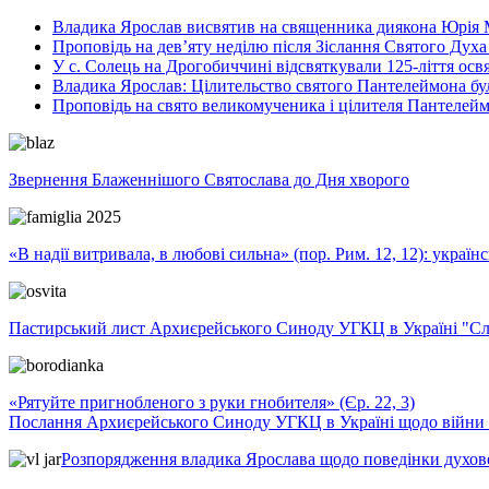
Владика Ярослав висвятив на священника диякона Юрія 
Проповідь на дев’яту неділю після Зіслання Святого Духа
У с. Солець на Дрогобиччині відсвяткували 125-ліття ос
Владика Ярослав: Цілительство святого Пантелеймона бу
Проповідь на свято великомученика і цілителя Пантелей
Звернення Блаженнішого Святослава до Дня хворого
«В надії витривала, в любові сильна» (пор. Рим. 12, 12): укра
Пастирський лист Архиєрейського Синоду УГКЦ в Україні "Сло
«Рятуйте пригнобленого з руки гнобителя» (Єр. 22, 3)
Послання Архиєрейського Синоду УГКЦ в Україні щодо війни т
Розпорядження владика Ярослава щодо поведінки духовен