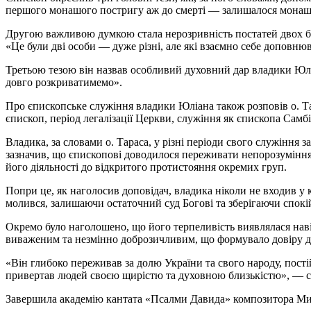
першого монашого постригу аж до смерті — залишалося монашим
Другою важливою думкою стала нерозривність постатей двох бр
«Це були дві особи — дуже різні, але які взаємно себе доповню
Третьою тезою він назвав особливий духовний дар владики Юлі
довго розкриватимемо».
Про єпископське служіння владики Юліана також розповів о. Т
єпископ, період легалізації Церкви, служіння як єпископа Самб
Владика, за словами о. Тараса, у різні періоди свого служіння 
зазначив, що єпископові доводилося переживати непорозуміння 
його діяльності до відкритого протистояння окремих груп.
Попри це, як наголосив доповідач, владика ніколи не входив у к
молився, залишаючи остаточний суд Богові та зберігаючи спокій
Окремо було наголошено, що його терпеливість виявлялася навіт
виваженим та незмінно доброзичливим, що формувало довіру до
«Він глибоко переживав за долю України та свого народу, пості
привертав людей своєю щирістю та духовною близькістю», — ск
Завершила академію кантата «Псалми Давида» композитора Мико