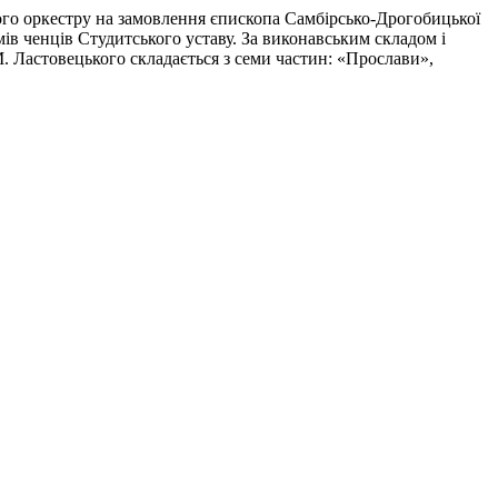
ого оркестру на замовлення єпископа Самбірсько-Дрогобицької
ів ченців Студитського уставу. За виконавським складом і
. Ластовецького складається з семи частин: «Прослави»,