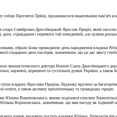
ному соборі Пресвятої Трійці, продовжилося вшанування пам’яті
в єпарх Самбірсько-Дрогобицький Ярослав Приріз, який наголосив
ї, дати, страждання і перемоги той невидимий, але цілком реаль
го словами, обрало Боже провидіння: день народження владики Ю
овної спадщини двох пастирів, зазначивши, що це дає змогу глиб
но звання почесного доктора Honoris Causa Дрогобицького держ
тньої, наукової, церковної та суспільної думки України, а також
оїли владику Ярослава Приріза. Відзнаку вручено за багаторічну
ої освіти, а також активну просвітницьку та громадську працю.
ки Юліана Вороновського, якими поділився єпископ Тернопільськ
 Юліана Вороновських, зазначивши, що мав нагоду як тодішній н
омагають краще зрозуміти постать владики Юліана. Передусім ві