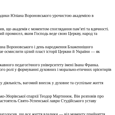
 владики Юліана Вороновського урочистою академією в
, що академія є моментом споглядання пам’яті та вдячності.
ний промисел, яким Господь веде свою Церкву, народ та
ліана Вороновського і день народження Блаженнішого
ше осмислити цілий пласт історії Церкви й України — як
авного педагогічного університету імені Івана Франка.
 його ролі у формуванні духовних і морально-етичних орієнтирів
 діяльність, вагомий внесок у духовне та суспільне життя
о-Зборівської єпархії Теодор Мартинюк. Він розповів про
астоятель Свято-Успенської лаври Студійського уставу
н наголосив, що все життя владики — від моменту прийняття