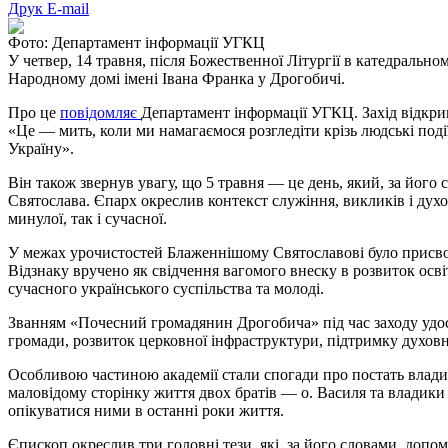
Друк
E-mail
Фото: Департамент інформації УГКЦ
У четвер, 14 травня, після Божественної Літургії в катедраль
Народному домі імені Івана Франка у Дрогобичі.
Про це
повідомляє
Департамент інформації УГКЦ. Захід відкри
«Це — мить, коли ми намагаємося розгледіти крізь людські поді
Україну».
Він також звернув увагу, що 5 травня — це день, який, за йо
Святослава. Єпарх окреслив контекст служіння, викликів і дух
минулої, так і сучасної.
У межах урочистостей Блаженнішому Святославові було присвоє
Відзнаку вручено як свідчення вагомого внеску в розвиток осві
сучасного українського суспільства та молоді.
Званням «Почесний громадянин Дрогобича» під час заходу удост
громади, розвиток церковної інфраструктури, підтримку духовн
Особливою частиною академії стали спогади про постать влади
маловідому сторінку життя двох братів — о. Василя та владики
опікуватися ними в останні роки життя.
Єпископ окреслив три головні тези, які, за його словами, доп