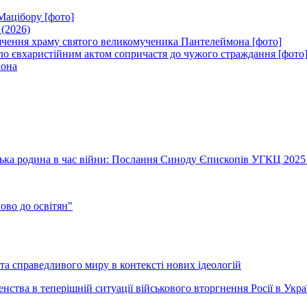
Мацібору [фото]
 (2026)
вячення храму святого великомученика Пантелеймона [фото]
ло євхаристійним актом сопричастя до чужого страждання [фото
мона
їнська родина в час війни: Послання Синоду Єпископів УГКЦ 2025
во до освітян"
а справедливого миру в контексті нових ідеологій
ства в теперішній ситуації військового вторгнення Росії в Укра