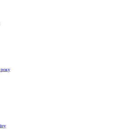
]
 року
їну