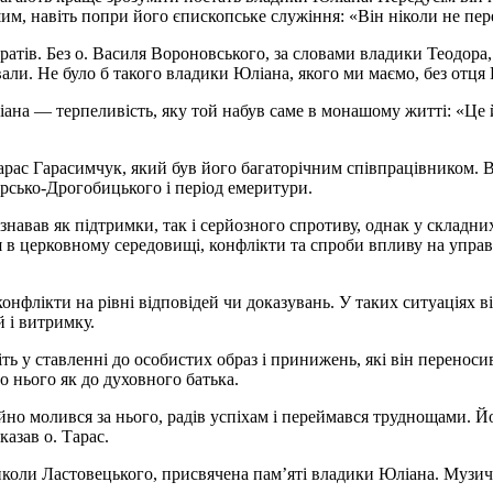
, навіть попри його єпископське служіння: «Він ніколи не пер
атів. Без о. Василя Вороновського, за словами владики Теодор
вали. Не було б такого владики Юліана, якого ми маємо, без отця
ана — терпеливість, яку той набув саме в монашому житті: «Це й
арас Гарасимчук, який був його багаторічним співпрацівником. В
ірсько-Дрогобицького і період емеритури.
зазнавав як підтримки, так і серйозного спротиву, однак у складн
в церковному середовищі, конфлікти та спроби впливу на управлі
онфлікти на рівні відповідей чи доказувань. У таких ситуаціях ві
 і витримку.
ь у ставленні до особистих образ і принижень, які він переносив
 нього як до духовного батька.
йно молився за нього, радів успіхам і переймався труднощами. Йо
азав о. Тарас.
ли Ластовецького, присвячена пам’яті владики Юліана. Музични