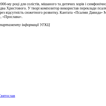
0-му році для солістів, мішаного та дитячих хорів і симфонічн
здва Христового. У творі композитор використав переклади псалм
ерез відсутність сюжетного розвитку. Кантата «Псалми Давида» М
, «Прослава».
партаменту інформації УГКЦ
вятослав