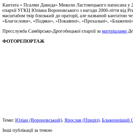
Кантата « Псалми Давида» Миколи Ластовецького написана у 200
єпархії УГКЦ Юліана Вороновського з нагоди 2000-ліття від Рі
масштабом твір близький до ораторії, але названий кантатою ч
«Благослови», «Подяки», «Покаянні», «Прохальні», «Блаженні»
Пресслужба Самбірсько-Дрогобицької єпархії за
матеріалами
Де
ФОТОРЕПОРТАЖ
Теми:
Юліан (Вороновський)
,
Ярослав (Приріз)
,
Блаженніший С
Інші публікації за темою