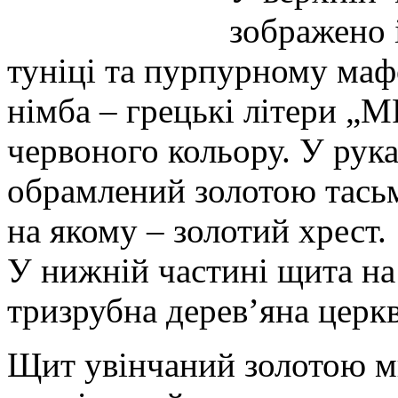
зображено 
туніці та пурпурному мафо
німба – грецькі літери „М
червоного кольору. У рук
обрамлений золотою тась
на якому – золотий хрест.
У нижній частині щита на
тризрубна дерев’яна церкв
Щит увінчаний золотою м