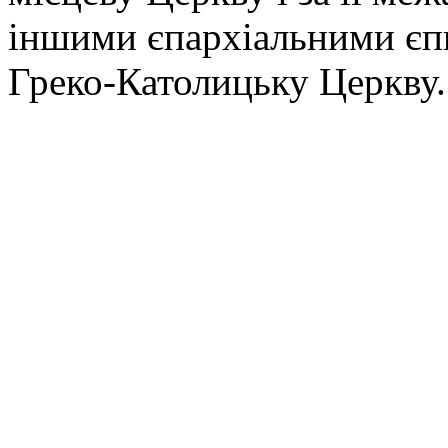
іншими єпархіальними єп
Греко-Католицьку Церкву.