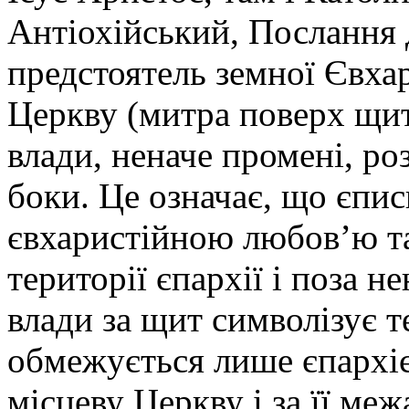
Антіохійський, Послання 
предстоятель земної Євхар
Церкву (митра поверх щит
влади, неначе промені, роз
боки. Це означає, що єпи
євхаристійною любов’ю та 
території єпархії і поза н
влади за щит символізує т
обмежується лише єпархіє
місцеву Церкву і за її меж