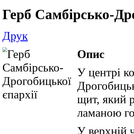
Герб Самбірсько-Дро
Друк
Опис
У центрі к
Дрогобиць
щит, який 
ламаною го
У верхній 