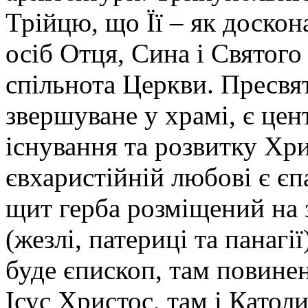
Трійцю, що Її – як доско
осіб Отця, Сина і Святого
спільнота Церкви. Пресвят
звершуване у храмі, є це
існування та розвитку Хр
євхаристійній любові є є
щит герба розміщений на 
(жезлі, патериці та панагі
буде єпископ, там повинен
Ісус Христоc, там і Катол