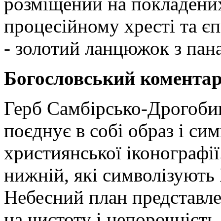
розміщений на покладени
процесійному хресті та є
- золотий ланцюжок з пан
Богословський комента
Герб Самбірсько-Дрогобиц
поєднує в собі образ і си
християнської іконографії.
нижній, які символізують
Небесний план представле
на чистоту і непорочність