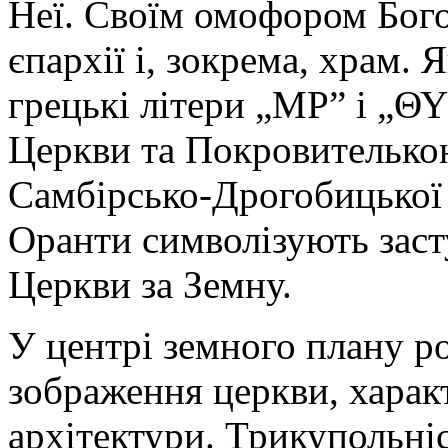
Неї. Своїм омофором Бог
єпархії і, зокрема, храм.
грецькі літери „МР” і „Θ
Церкви та Покровителько
Самбірсько-Дрогобицької 
Оранти символізують заст
Церкви за Земну.
У центрі земного плану р
зображення церкви, характ
архітектури. Трикупольні