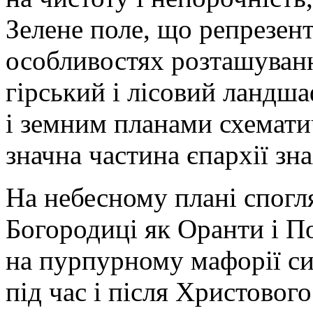
Зелене поле, що репрезент
особливостях розташування
гірський і лісовий ландша
і земним планами схемати
значна частина єпархії зна
На небесному плані спогл
Богородиці як Оранти і По
на пурпурному мафорії си
під час і після Христовог