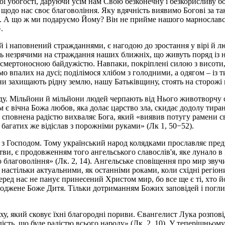
ної убогості, даруючи усім нам Свою безконечну і безкорисливу б
ає щодо нас своє благовоління. Яку вдячність виявимо Богові за 
1). А що ж ми подаруємо Йому? Він не прийме нашого марнославст
.
й і наповнений стражданнями, є нагодою до зростання у вірі й лю
ть незрячими на страждання наших ближніх, що живуть поряд із н
 смертоносною байдужістю. Навпаки, покріплені силою з висоти, 
о впалих на дусі; поділімося хлібом з голодними, а одягом – із 
їни захищають рідну землю, нашу Батьківщину, стоять на сторожі 
у. Мільйони й мільйони людей черпають від Нього животворчу си
м є вічна Божа любов, яка долає царство зла, скидає додолу тиран
сповнена радістю вихваляє Бога, який «виявив потугу рамени сво
багатих же відіслав з порожніми руками» (Лк 1, 50−52).
 з Господом. Тому український народ колядками прославляє пред
ви, є продовженням того ангельського славослів'я, яке лунало в Р
о благовоління» (Лк. 2, 14). Ангельське сповіщення про мир звучи
ло настільки актуальними, як останніми роками, коли східні регіо
еред нас не панує принесений Христом мир, бо все ще є ті, хто 
роджене Боже Дитя. Тільки дотриманням Божих заповідей і погли
у, який сковує їхні благородні пориви. Євангелист Лука розповід
ість, що буде радістю всього народу» (Лк. 2, 10). У теперішньом