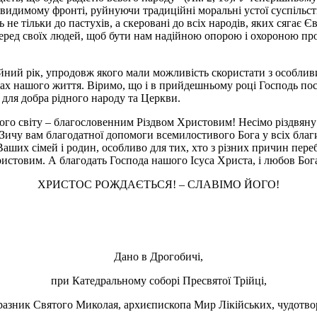
видимому фронті, руйнуючи традиційні моральні устої суспільств
 не тільки до пастухів, а скеровані до всіх народів, яких сягає 
серед своїх людей, щоб бути нам надійною опорою і охороною прот
йний рік, упродовж якого мали можливість скористати з особлив
 нашого життя. Віримо, що і в прийдешньому році Господь посил
 для добра рідного народу та Церкви.
го світу – благословенним Різдвом Христовим! Несімо різдвяну к
 Зичу вам благодатної допомоги всемилостивого Бога у всіх благ
ших сімей і родин, особливо для тих, хто з різних причин перебу
стовим. А благодать Господа нашого Ісуса Христа, і любов Бога 
ХРИСТОС РОЖДАЄТЬСЯ! – СЛАВІМО ЙОГО!
Дано в Дрогобичі,
при Катедральному соборі Пресвятої Трійці,
разник Святого Миколая, архиєпископа Мир Лікійських, чудотво