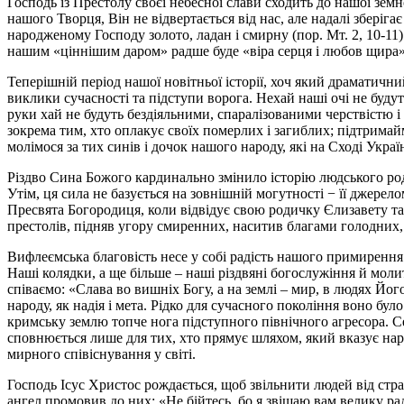
Господь із Престолу своєї небесної слави сходить до нашої зем
нашого Творця, Він не відвертається від нас, але надалі зберіг
народженому Господу золото, ладан і смирну (пор. Мт. 2, 10-1
нашим «ціннішим даром» радше буде «віра серця і любов щира»
Теперішній період нашої новітньої історії, хоч який драматични
виклики сучасності та підступи ворога. Нехай наші очі не буду
руки хай не будуть бездіяльними, спаралізованими черствістю і
зокрема тим, хто оплакує своїх померлих і загиблих; підтримайм
молімося за тих синів і дочок нашого народу, які на Сході Укра
Різдво Сина Божого кардинально змінило історію людського род
Утім, ця сила не базується на зовнішній могутності − її джерело
Пресвята Богородиця, коли відвідує свою родичку Єлизавету та 
престолів, підняв угору смиренних, наситив благами голодних, 
Вифлеємська благовість несе у собі радість нашого примирення
Наші колядки, а ще більше – наші різдвяні богослужіння й молит
співаємо: «Слава во вишніх Богу, а на землі – мир, в людях Йог
народу, як надія і мета. Рідко для сучасного покоління воно бу
кримську землю топче нога підступного північного агресора. С
сповнюється лише для тих, хто прямує шляхом, який вказує на
мирного співіснування у світі.
Господь Ісус Христос рождається, щоб звільнити людей від страх
ангел промовив до них: «Не бійтесь, бо я звіщаю вам велику рад