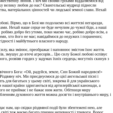
ожественну любов. І хоч ми своїми гріхами віддаляємося від
таку велику любов до нас? Євангельські мудреці піднесли
ва, матеріальних цінностей чи людської земної слави. Нехай
бові. Вірмо, що в Бозі ми подолаємо всі життєві негаразди,
ами. Нехай наше серце не буде нечулим до чужої біди, а наші
робімо добро без утоми, поки маємо час, робімо добро всім, а
тими, хто його не має; навідаймося до недужих і поранених;
гідності і майбутнього власного народу.
лу, яка змінює, преображає і наповнює змістом їхнє життя.
ів, змушує до втечі агресорів... Цю силу Божої любові оспівує
го, розвіяв гордих у задумах їхніх сердець; могутніх скинув з
вічного Бога: «Ой, радуйся, земле, Син Божий народився!»
іздвяну ніч. Ми приєднуємося до цієї ангельської пісні і
ть для багатьох у цьому світі, зокрема й для українського
ни нашої країни здригаються від артилерійської канонади, а
його не приймає і не бажає ним жити. Обітниця миру
бленням духовного життя можна досягти і внутрішнього миру, і
ає нам, що свідки різдвяної події були збентежені нею, але
у світі теж маємо багато причин непевності і тривоги. Ворог