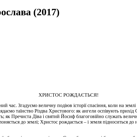
ослава (2017)
ХРИСТОС РОЖДАЄТЬСЯ!
й час. Згадуємо величну подіюв історії спасіння, коли на земл
ядаємо таїнство Різдва Христового: як ангели оспівують прихід С
ть; як Пречиста Діва і святий Йосиф благоговійно служать вели
оняється до землі; Христос рождається – і земля підноситься до 