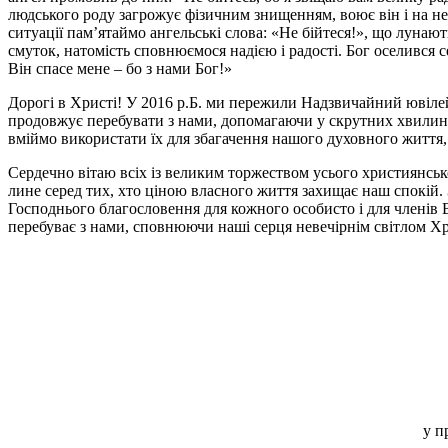
людського роду загрожує фізичним знищенням, воює він і на не
ситуації пам’ятаймо ангельські слова: «Не бійтеся!», що лунають
смуток, натомість сповнюємося надією і радості. Бог оселився 
Він спасе мене – бо з нами Бог!»
Дорогі в Христі! У 2016 р.Б. ми пережили Надзвичайний ювіле
продовжує перебувати з нами, допомагаючи у скрутних хвилинах
вміймо використати їх для збагачення нашого духовного життя,
Сердечно вітаю всіх із великим торжеством усього християнсько
лине серед тих, хто ціною власного життя захищає наш спокій.
Господнього благословення для кожного особисто і для членів Ва
перебуває з нами, сповнюючи наші серця невечірнім світлом Хри
у п