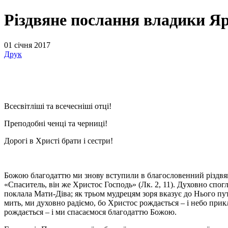
Різдвяне послання владики Яр
01 січня 2017
Друк
Всесвітліші та всечесніші отці!
Преподобні ченці та черниці!
Дорогі в Христі брати і сестри!
Божою благодаттю ми знову вступили в благословенний різдвяни
«Спаситель, він же Христос Господь» (Лк. 2, 11). Духовно спогл
поклала Мати-Діва; як трьом мудрецям зоря вказує до Нього пу
мить, ми духовно радіємо, бо Христос рождається – і небо прикл
рождається – і ми спасаємося благодаттю Божою.