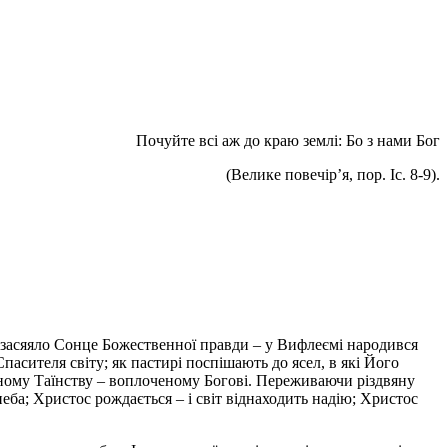
Почуйте всі аж до краю землі: Бо з нами Бог
(Велике повечір’я, пор. Іс. 8-9).
і засяяло Сонце Божественної правди – у Вифлеємі народився
пасителя світу; як пастирі поспішають до ясел, в які Його
чному Таїнству – воплоченому Богові. Переживаючи різдвяну
неба; Христос рождається – і світ віднаходить надію; Христос