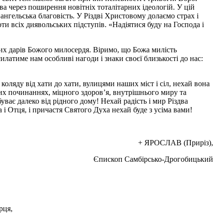
а через поширення новітніх тоталітарних ідеологій. У цій
Євангельська благовість. У Різдві Христовому долаємо страх і
и всіх диявольських підступів. «Надіятися буду на Господа і
их дарів Божого милосердя. Віримо, що Божа милість
атиме нам особливі нагоди і знаки своєї близькості до нас:
оляду від хати до хати, вулицями наших міст і сіл, нехай вона
их починаннях, міцного здоров’я, внутрішнього миру та
ває далеко від рідного дому! Нехай радість і мир Різдва
і Отця, і причастя Святого Духа нехай буде з усіма вами!
+ ЯРОСЛАВ (Приріз),
Єпископ Самбірсько-Дрогобицький
рця,