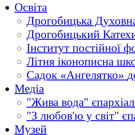
Освіта
Дрогобицька Духовна
Дрогобицький Катехи
Інститут постійної ф
Літня іконописна шк
Садок «Ангелятко»
д
Медіа
"Жива вода"
єпархіал
"З любов'ю у світ"
єп
Музей