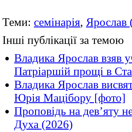
Теми:
семінарія
,
Ярослав 
Інші публікації за темою
Владика Ярослав взяв у
Патріаршій прощі в Ста
Владика Ярослав висвя
Юрія Мацібору [фото]
Проповідь на дев’яту н
Духа (2026)