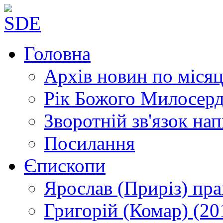
Головна
Архів новин
по місяц
Рік Божого Милосер
Зворотній зв'язок
нап
Посилання
Єпископи
Ярослав (Приріз)
пра
Григорій (Комар)
(20