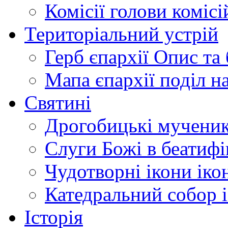
Комісії
голови комісі
Територіальний устрій
Герб єпархії
Опис та 
Мапа єпархії
поділ н
Святині
Дрогобицькі мучени
Слуги Божі
в беатиф
Чудотворні ікони
іко
Катедральний собор
Історія