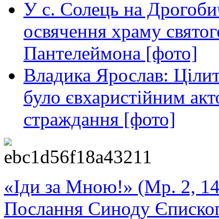
У с. Солець на Дрогоби
освячення храму свято
Пантелеймона [фото]
Владика Ярослав: Ціли
було євхаристійним акт
страждання [фото]
«Іди за Мною!» (Мр. 2, 14
Послання Синоду Єписко