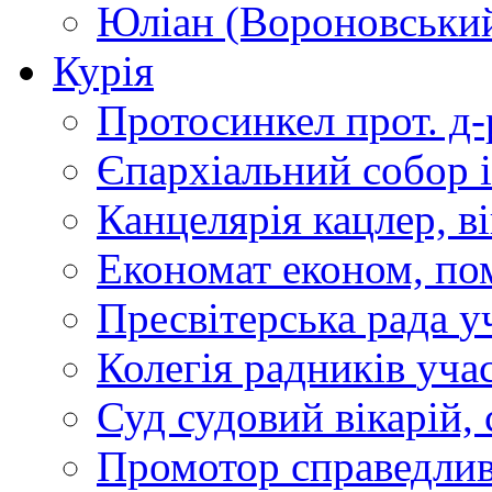
Юліан (Вороновськи
Курія
Протосинкел
прот. д
Єпархіальний собор
Канцелярія
кацлер, в
Економат
економ, по
Пресвітерська рада
у
Колегія радників
учас
Суд
судовий вікарій, с
Промотор справедлив