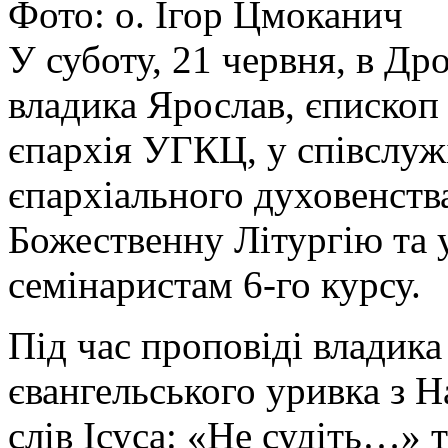
Фото: о. Ігор Цмоканич
У суботу, 21 червня, в Др
владика Ярослав, єписко
єпархія УГКЦ, у співслужі
єпархіального духовенств
Божественну Літургію та 
семінаристам 6-го курсу.
Під час проповіді владика
євангельського уривка з Н
слів Ісуса: «Не судіть…» 