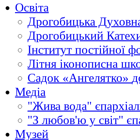
Освіта
Дрогобицька Духовна
Дрогобицький Катехи
Інститут постійної ф
Літня іконописна шк
Садок «Ангелятко»
д
Медіа
"Жива вода"
єпархіал
"З любов'ю у світ"
єп
Музей