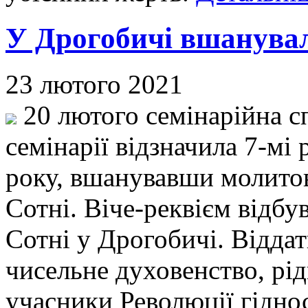
У Дрогобичі вшанувал
23 лютого 2021
20 лютого семінарійна с
семінарії відзначила 7-мі
року, вшанувавши молитов
Сотні. Віче-реквієм відбу
Сотні у Дрогобичі. Відд
чисельне духовенство, рід
учасники Революції гіднос