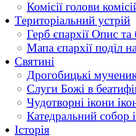
Комісії
голови комісі
Територіальний устрій
Герб єпархії
Опис та 
Мапа єпархії
поділ н
Святині
Дрогобицькі мучени
Слуги Божі
в беатиф
Чудотворні ікони
іко
Катедральний собор
Історія