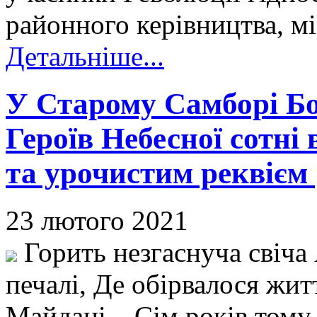
районного керівництва, міс
Детальніше...
У Старому Самборі Бо
Героїв Небесної сотн
та урочистим реквієм 
23 лютого 2021
Горить незгаснуча свіча 
печалі, Де обірвалося жит
Майдані... Сім років том