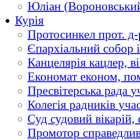
Юліан (Вороновськи
Курія
Протосинкел
прот. д
Єпархіальний собор
Канцелярія
кацлер, в
Економат
економ, по
Пресвітерська рада
у
Колегія радників
учас
Суд
судовий вікарій, с
Промотор справедлив