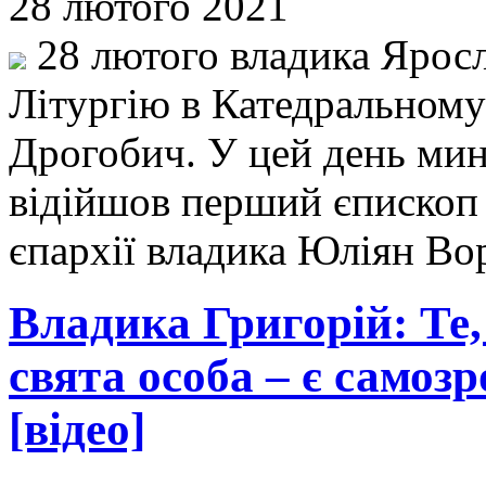
28 лютого 2021
28 лютого владика Ярос
Літургію в Катедральному 
Дрогобич. У цей день мина
відійшов перший єпископ
єпархії владика Юліян В
Владика Григорій: Те
свята особа – є самоз
[відео]