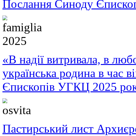
Послання Синоду Єписко
«В надії витривала, в любо
українська родина в час 
Єпископів УГКЦ 2025 ро
Пастирський лист Архиє