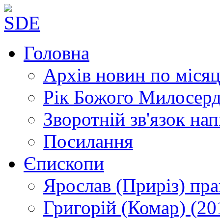
Головна
Архів новин
по місяц
Рік Божого Милосер
Зворотній зв'язок
нап
Посилання
Єпископи
Ярослав (Приріз)
пра
Григорій (Комар)
(20