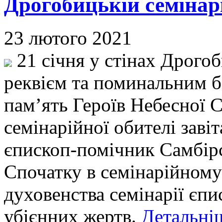
Дрогобицькій семінарі
23 лютого 2021
21 січня у стінах Дрогоб
реквієм та поминальним 
пам’ять Героїв Небесної Со
семінарійної обителі завіт
єпископ-помічник Самбірс
Спочатку в семінарійному
духовенства семінарії єп
убієнних жертв.
Детальніш