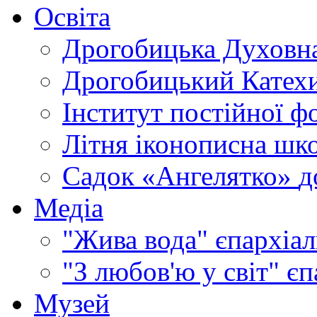
Освіта
Дрогобицька Духовна
Дрогобицький Катехи
Інститут постійної ф
Літня іконописна шк
Садок «Ангелятко»
д
Медіа
"Жива вода"
єпархіал
"З любов'ю у світ"
єп
Музей