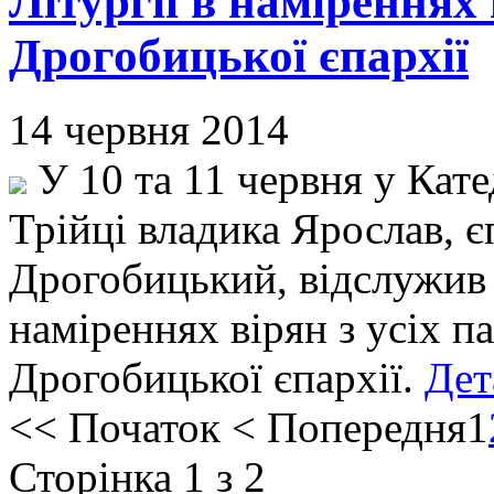
Літургії в наміреннях
Дрогобицької єпархії
14 червня 2014
У 10 та 11 червня у Кат
Трійці владика Ярослав, 
Дрогобицький, відслужив 
наміреннях вірян з усіх п
Дрогобицької єпархії.
Дет
<<
Початок
<
Попередня
1
Сторінка 1 з 2