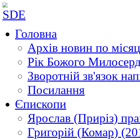
Головна
Архів новин
по місяц
Рік Божого Милосер
Зворотній зв'язок
нап
Посилання
Єпископи
Ярослав (Приріз)
пра
Григорій (Комар)
(20