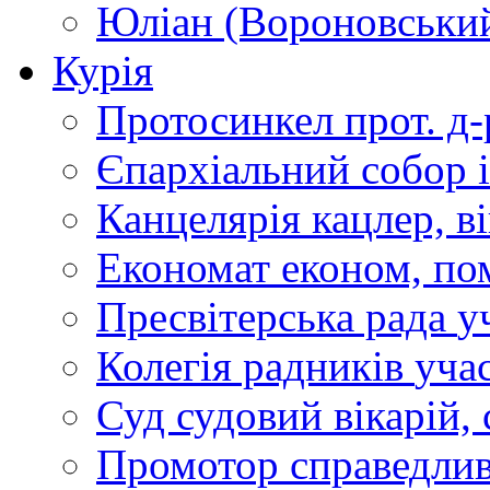
Юліан (Вороновськи
Курія
Протосинкел
прот. д
Єпархіальний собор
Канцелярія
кацлер, в
Економат
економ, по
Пресвітерська рада
у
Колегія радників
учас
Суд
судовий вікарій, с
Промотор справедлив