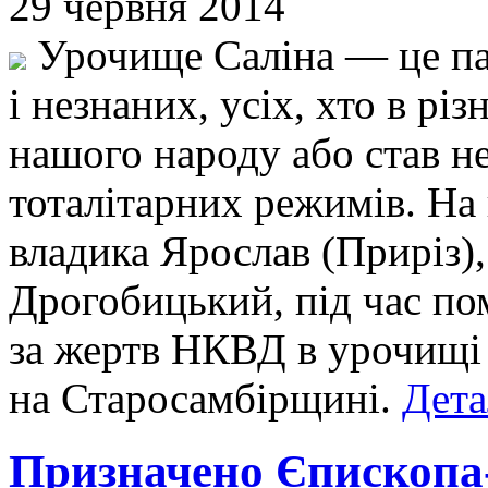
29 червня 2014
Урочище Саліна — це пан
і незнаних, усіх, хто в рі
нашого народу або став 
тоталітарних режимів. На
владика Ярослав (Приріз)
Дрогобицький, під час п
за жертв НКВД в урочищі 
на Старосамбірщині.
Дета
Призначено Єпископа