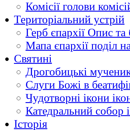
Комісії
голови комісі
Територіальний устрій
Герб єпархії
Опис та 
Мапа єпархії
поділ н
Святині
Дрогобицькі мучени
Слуги Божі
в беатиф
Чудотворні ікони
іко
Катедральний собор
Історія