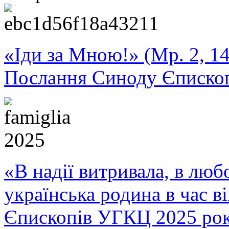
«Іди за Мною!» (Мр. 2, 14
Послання Синоду Єписко
«В надії витривала, в любо
українська родина в час 
Єпископів УГКЦ 2025 ро