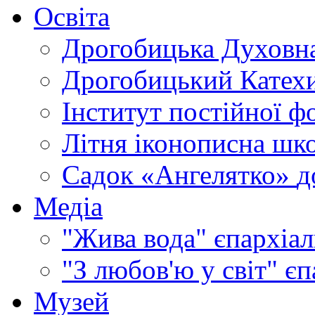
Освіта
Дрогобицька Духовна
Дрогобицький Катехи
Інститут постійної ф
Літня іконописна шк
Садок «Ангелятко»
д
Медіа
"Жива вода"
єпархіал
"З любов'ю у світ"
єп
Музей