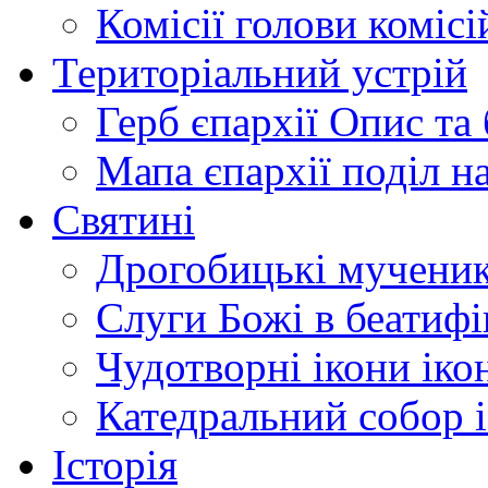
Комісії
голови комісі
Територіальний устрій
Герб єпархії
Опис та 
Мапа єпархії
поділ н
Святині
Дрогобицькі мучени
Слуги Божі
в беатиф
Чудотворні ікони
іко
Катедральний собор
Історія