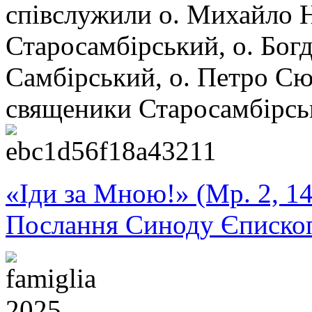
співслужили о. Михайло 
Старосамбірський, о. Бог
Самбірський, о. Петро Сюс
священики Старосамбірсь
«Іди за Мною!» (Мр. 2, 14
Послання Синоду Єписко