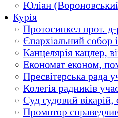
Юліан (Вороновськи
Курія
Протосинкел
прот. д
Єпархіальний собор
Канцелярія
кацлер, в
Економат
економ, по
Пресвітерська рада
у
Колегія радників
учас
Суд
судовий вікарій, с
Промотор справедлив