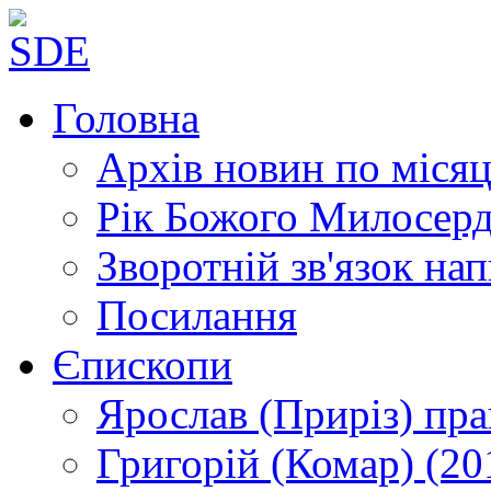
Головна
Архів новин
по місяц
Рік Божого Милосер
Зворотній зв'язок
нап
Посилання
Єпископи
Ярослав (Приріз)
пра
Григорій (Комар)
(20