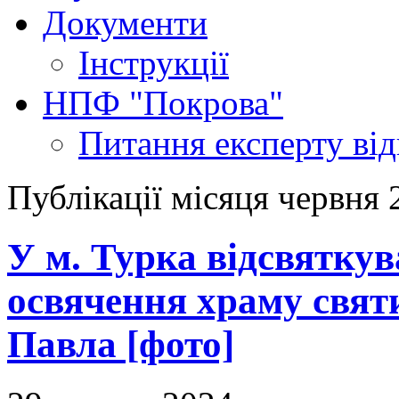
Документи
Інструкції
НПФ "Покрова"
Питання експерту
ві
Публікації місяця червня 
У м. Турка відсвятку
освячення храму свят
Павла [фото]