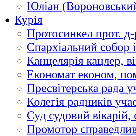
Юліан (Вороновськи
Курія
Протосинкел
прот. д
Єпархіальний собор
Канцелярія
кацлер, в
Економат
економ, по
Пресвітерська рада
у
Колегія радників
учас
Суд
судовий вікарій, с
Промотор справедлив