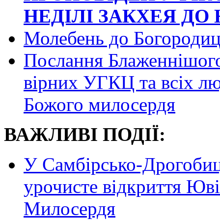
НЕДІЛІ ЗАКХЕЯ ДО
Молебень до Богородиц
Послання Блаженнішого 
вірних УГКЦ та всіх лю
Божого милосердя
ВАЖЛИВІ ПОДІЇ:
У Самбірсько-Дрогобиць
урочисте відкриття Юв
Милосердя