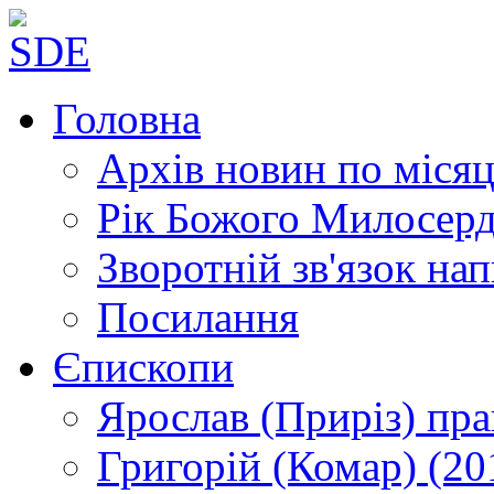
Головна
Архів новин
по місяц
Рік Божого Милосер
Зворотній зв'язок
нап
Посилання
Єпископи
Ярослав (Приріз)
пра
Григорій (Комар)
(20