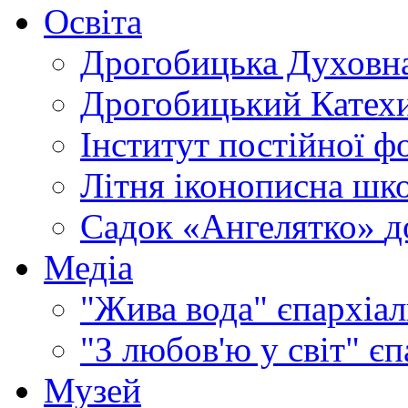
Освіта
Дрогобицька Духовна
Дрогобицький Катехи
Інститут постійної ф
Літня іконописна шк
Садок «Ангелятко»
д
Медіа
"Жива вода"
єпархіал
"З любов'ю у світ"
єп
Музей