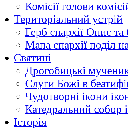
Комісії
голови комісі
Територіальний устрій
Герб єпархії
Опис та 
Мапа єпархії
поділ н
Святині
Дрогобицькі мучени
Слуги Божі
в беатиф
Чудотворні ікони
іко
Катедральний собор
Історія