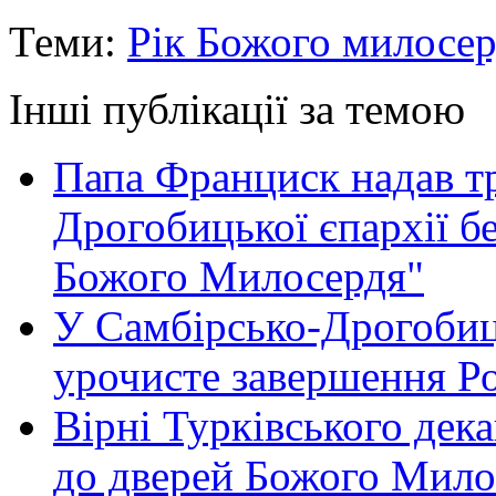
Теми:
Рік Божого милосе
Інші публікації за темою
Папа Франциск надав т
Дрогобицької єпархії б
Божого Милосердя"
У Самбірсько-Дрогобиць
урочисте завершення Р
Вірні Турківського дек
до дверей Божого Мило