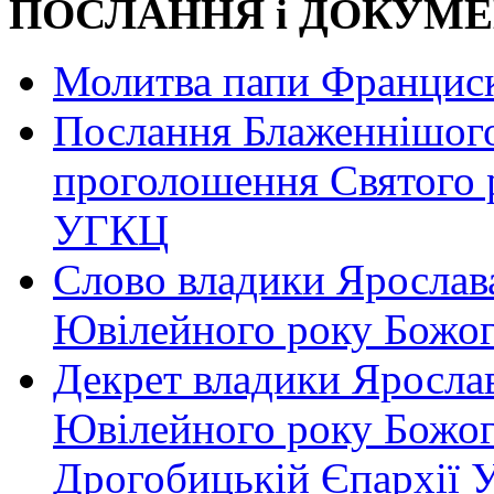
ПОСЛАННЯ і ДОКУМЕ
Молитва папи Францис
Послання Блаженнішого
проголошення Святого 
УГКЦ
Слово владики Ярослава
Ювілейного року Божо
Декрет владики Яросла
Ювілейного року Божог
Дрогобицькій Єпархії 