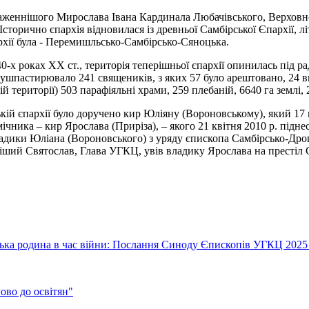
еннішого Мирослава Івана Кардинала Любачівського, Верховног
орично єпархія відновилася із древньої Самбірської Єпархії, літо
рхії була - Перемишльсько-Самбірсько-Сяноцька.
0-х роках ХХ ст., територія теперішньої єпархії опинилась під р
ї душпастирювало 241 священиків, з яких 57 було арештовано, 24
території) 503 парафіяльні храми, 259 плебаній, 6640 га землі, 24
ій єпархії було доручено кир Юліяну (Вороновському), який 17 
мічника – кир Ярослава (Приріза), – якого 21 квітня 2010 р. підне
адики Юліана (Вороновського) з уряду єпископа Самбірсько-Дро
ший Святослав, Глава УГКЦ, увів владику Ярослава на престіл С
їнська родина в час війни: Послання Синоду Єпископів УГКЦ 2025
во до освітян"