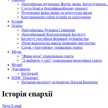
Дрогобицькі мученики
Житія, ікона, богослужіння..
Слуги Божі
в беатифікаційному процесі
Чудотворні ікони
ікони та відпустові місця
Катедральний собор
історія та сьогодення
Історія
Освіта
Дрогобицька Духовна Семінарія
Дрогобицький Катехитичний Інститут
Інститут постійної формації духовенства
Літня іконописна школа
церковне мистецтво
Садок «Ангелятко»
дошкільна освіта
Медіа
"Жива вода"
єпархіальна газета
"З любов'ю у світ"
єпархіальна молодіжна газета
Музей
Документи
Інструкції
НПФ "Покрова"
Питання експерту
відповідає Наталя Копичин
Історія єпархії
Друк
E-mail