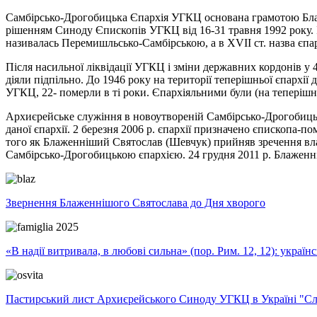
Самбірсько-Дрогобицька Єпархія УГКЦ основана грамотою Блаж
рішенням Синоду Єпископів УГКЦ від 16-31 травня 1992 року. Іст
називалась Перемишльсько-Самбірською, а в ХVІІ ст. назва єпа
Після насильної ліквідації УГКЦ і зміни державних кордонів у 4
діяли підпільно. До 1946 року на території теперішньої єпархі
УГКЦ, 22- померли в ті роки. Єпархіяльними були (на теперішній 
Архиєрейське служіння в новоутвореній Самбірсько-Дрогобицьк
даної єпархії. 2 березня 2006 р. єпархії призначено єпископа-по
того як Блаженніший Святослав (Шевчук) прийняв зречення вл
Самбірсько-Дрогобицькою єпархією. 24 грудня 2011 р. Блаженні
Звернення Блаженнішого Святослава до Дня хворого
«В надії витривала, в любові сильна» (пор. Рим. 12, 12): укра
Пастирський лист Архиєрейського Синоду УГКЦ в Україні "Сло