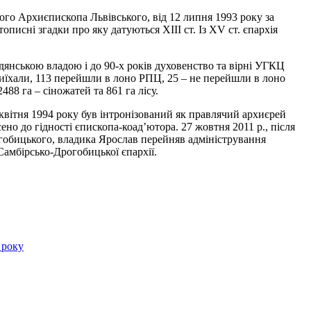
о Архиєпископа Львівського, від 12 липня 1993 року за
писні згадки про яку датуються ХІІІ ст. Із ХV ст. єпархія
адянською владою і до 90-х років духовенство та вірні УГКЦ
 виїхали, 113 перейшли в лоно РПЦ, 25 – не перейшли в лоно
88 га – сіножатей та 861 га лісу.
квітня 1994 року був інтронізований як правлячий архиєрей
сено до гідності єпископа-коад’ютора. 27 жовтня 2011 р., після
гобицького, владика Ярослав перейняв адміністрування
амбірсько-Дрогобицької єпархії.
 року