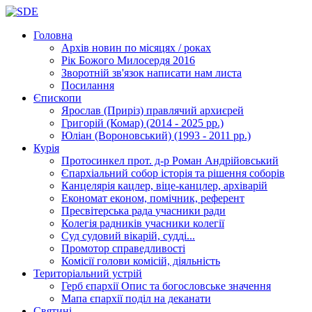
Головна
Архів новин
по місяцях / роках
Рік Божого Милосердя
2016
Зворотній зв'язок
написати нам листа
Посилання
Єпископи
Ярослав (Приріз)
правлячий архиєрей
Григорій (Комар)
(2014 - 2025 рр.)
Юліан (Вороновський)
(1993 - 2011 рр.)
Курія
Протосинкел
прот. д-р Роман Андрійовський
Єпархіальний собор
історія та рішення соборів
Канцелярія
кацлер, віце-канцлер, архіварій
Економат
економ, помічник, референт
Пресвітерська рада
учасники ради
Колегія радників
учасники колегії
Суд
судовий вікарій, судді...
Промотор справедливості
Комісії
голови комісій, діяльність
Територіальний устрій
Герб єпархії
Опис та богословське значення
Мапа єпархії
поділ на деканати
Святині